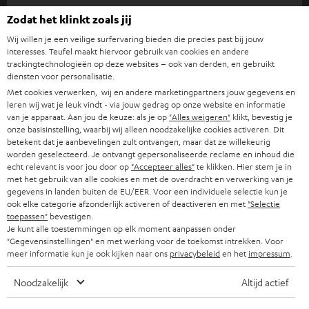
SUPPORT
e
Teufel online shops
Zodat het klinkt zoals jij
SOUNDBARS
u
CARRIÈRE
Wij willen je een veilige surfervaring bieden die precies past bij jouw
DUITSLAND
interesses. Teufel maakt hiervoor gebruik van cookies en andere
w
HIFI-SPEAKERS
trackingtechnologieën op deze websites – ook van derden, en gebruikt
PERS & MARKETING
s
diensten voor personalisatie.
OOSTENRIJK
SMART HOME
Met cookies verwerken, wij en andere marketingpartners jouw gegevens en
b
B2B
leren wij wat je leuk vindt - via jouw gedrag op onze website en informatie
r
van je apparaat. Aan jou de keuze: als je op
"Alles weigeren"
klikt, bevestig je
ZWITSERLAND
BLUETOOTH
PARTNERPROGRAMMA
onze basisinstelling, waarbij wij alleen noodzakelijke cookies activeren. Dit
i
betekent dat je aanbevelingen zult ontvangen, maar dat ze willekeurig
KOPTELEFOONS
worden geselecteerd. Je ontvangt gepersonaliseerde reclame en inhoud die
e
NEDERLAND
BLOG
echt relevant is voor jou door op
"Accepteer alles"
te klikken. Hier stem je in
f
met het gebruik van alle cookies en met de overdracht en verwerking van je
BLUETOOTH KOPTELEFOONS
NEWSLETTER
gegevens in landen buiten de EU/EER. Voor een individuele selectie kun je
BELGIË
ook elke categorie afzonderlijk activeren of deactiveren en met
"Selectie
COMPLETE SETS
toepassen"
bevestigen.
STORES
Je kunt alle toestemmingen op elk moment aanpassen onder
FRANKRIJK
"Gegevensinstellingen" en met werking voor de toekomst intrekken. Voor
SPEAKERS
TEUFEL VOORDELEN
meer informatie kun je ook kijken naar ons
privacybeleid
en het
impressum
.
POLEN
ULTIMA
TEUFEL STORY
Noodzakelijk
Altijd actief
IN-EAR