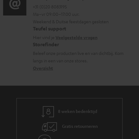
r
o
o
+31 (0)20 8083195
i
m
Ma–vr 09:00–17:00 uur.
g
n
n
a
Weekend & Duitse feestdagen gesloten
l
t
f
t
Teufel support
o
a
o
i
Hier vind je
Veelgestelde vragen
s
c
Storefinder
r
e
s
t
Beleef onze producten live en van dichtbij. Kom
m
langs in een van onze stores.
a
i
a
Overzicht
r
n
t
y
f
i
o
e
r
m
8 weken bedenktijd
a
Gratis retourneren
t
i