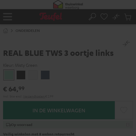
GA
NAAR
NHOUD
No
Ops
Home
Zoeken
Produ
winke
ONDERDELEN
REAL BLUE TWS 3 oortje links
Kleur:
Misty Green
Misty
Night
Pure
Steel
Green
black
White
blue
€ 64,
99
Incl. btw
excl.
Verzendkosten
€ 2,99
IN DE WINKELWAGEN
Op voorraad
Veilig winkelen met 8 weken retourrecht