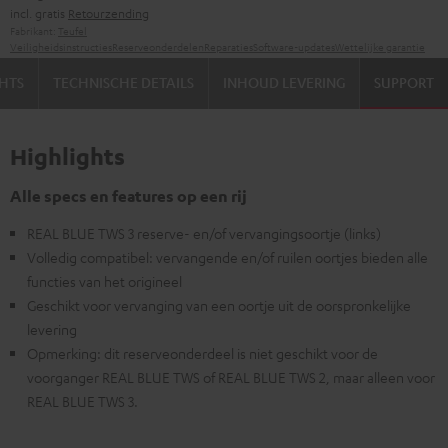
incl. gratis
Retourzending
Fabrikant:
Teufel
Veiligheidsinstructies
Reserveonderdelen
Reparaties
Software-updates
Wettelijke garantie
HTS
TECHNISCHE DETAILS
INHOUD LEVERING
SUPPORT
Highlights
Alle specs en features op een rij
REAL BLUE TWS 3 reserve- en/of vervangingsoortje (links)
Volledig compatibel: vervangende en/of ruilen oortjes bieden alle
functies van het origineel
Geschikt voor vervanging van een oortje uit de oorspronkelijke
levering
Opmerking: dit reserveonderdeel is niet geschikt voor de
voorganger REAL BLUE TWS of REAL BLUE TWS 2, maar alleen voor
REAL BLUE TWS 3.