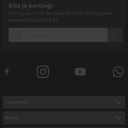
A
Kies je korting!
Meld je aan voor de nieuwsbrief en ontvang een
a
welkomstkado tot € 45
n
m
AANM
EMAIL
e
WIDGET
l
d
e
n
v
o
o
Categorieën
r
HOME CINEMA SPEAKERS
n
Bedrijf
i
COMPLETE SYSTEMEN