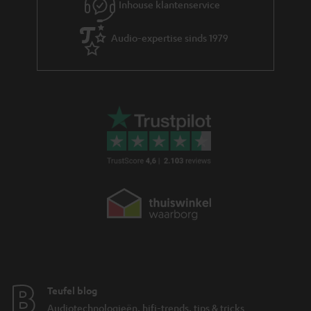
Inhouse klantenservice
e
Audio-expertise sinds 1979
Teufel blog
Audiotechnologieën, hifi-trends, tips & tricks