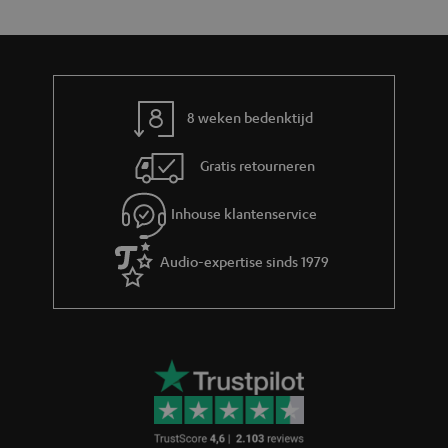
y
f
i
o
e
r
m
8 weken bedenktijd
a
Gratis retourneren
t
i
Inhouse klantenservice
e
Audio-expertise sinds 1979