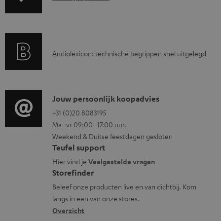
a
n
r
d
a
i
A
Audiolexicon: technische begrippen snel uitgelegd
n
n
u
t
f
d
i
o
i
C
Jouw persoonlijk koopadvies
e
r
o
o
+31 (0)20 8083195
i
m
Ma–vr 09:00–17:00 uur.
g
n
n
a
Weekend & Duitse feestdagen gesloten
l
t
f
t
Teufel support
o
a
o
i
Hier vind je
Veelgestelde vragen
s
c
Storefinder
r
e
s
t
Beleef onze producten live en van dichtbij. Kom
m
langs in een van onze stores.
a
i
a
Overzicht
r
n
t