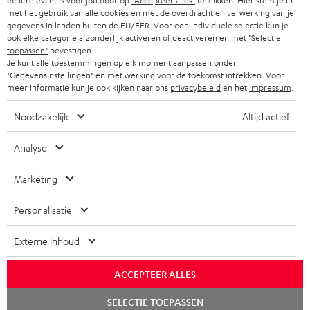
echt relevant is voor jou door op
"Accepteer alles"
te klikken. Hier stem je in
f
met het gebruik van alle cookies en met de overdracht en verwerking van je
BLUETOOTH KOPTELEFOONS
NEWSLETTER
gegevens in landen buiten de EU/EER. Voor een individuele selectie kun je
BELGIË
ook elke categorie afzonderlijk activeren of deactiveren en met
"Selectie
COMPLETE SETS
toepassen"
bevestigen.
STORES
Je kunt alle toestemmingen op elk moment aanpassen onder
FRANKRIJK
"Gegevensinstellingen" en met werking voor de toekomst intrekken. Voor
SPEAKERS
TEUFEL VOORDELEN
meer informatie kun je ook kijken naar ons
privacybeleid
en het
impressum
.
POLEN
ULTIMA
TEUFEL STORY
Noodzakelijk
Altijd actief
IN-EAR
SPANJE
MANAGEMENT
Analyse
'Kennelijke' (typ)fouten voorbehouden. De op de foto's afgebeelde
FANSHOP
DUURZAAMHEID
Marketing
accessoires zijn niet bij de levering inbegrepen. Eventuele
ITALIË
verwijderingskosten voor batterijen zijn bij de prijs inbegrepen.
NIEUWKOMERS
NORMEN EN WAARDES
Personalisatie
USA
©2026 Lautsprecher Teufel GmbH - All rights reserved.
STUDENTENKORTING
Externe inhoud
Disclaimer
Algemene voorwaarden
Privacybeleid
ANDERE LANDEN
KADOBON
Instellingen privacybeleid
EU Data Act
hier de overeenkomst herroepen
ACCEPTEER ALLES
TOEGANKELIJKHEID
Chat
SELECTIE TOEPASSEN
starten