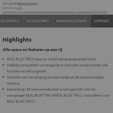
incl. gratis
Retourzending
Fabrikant:
Teufel
Veiligheidsinstructies
Reserveonderdelen
Reparaties
Software-updates
Wettelijke garantie
HE DETAILS
ACCESSOIRES
INHOUD LEVERING
SUPPORT
Highlights
Alle specs en features op een rij
REAL BLUE TWS 3 reserve- en/of vervangingsoortje (links)
Volledig compatibel: vervangende en/of ruilen oortjes bieden alle
functies van het origineel
Geschikt voor vervanging van een oortje uit de oorspronkelijke
levering
Opmerking: dit reserveonderdeel is niet geschikt voor de
voorganger REAL BLUE TWS of REAL BLUE TWS 2, maar alleen voor
REAL BLUE TWS 3.