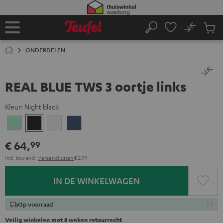
GA
NAAR
NHOUD
No
Ops
Home
Zoeken
Produ
winke
ONDERDELEN
REAL BLUE TWS 3 oortje links
Kleur:
Night black
Misty
Night
Pure
Steel
Green
black
White
blue
€ 64,
99
Incl. btw
excl.
Verzendkosten
€ 2,99
IN DE WINKELWAGEN
Op voorraad
Veilig winkelen met 8 weken retourrecht