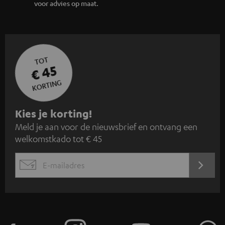
voor advies op maat.
TOT
€ 45
KORTING
A
Kies je korting!
Meld je aan voor de nieuwsbrief en ontvang een
a
welkomstkado tot € 45
n
m
AANM
EMAIL
e
WIDGET
l
d
e