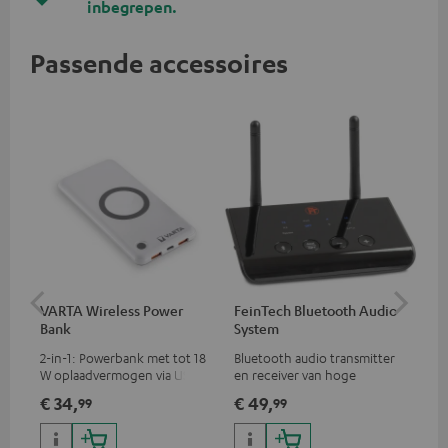
inbegrepen.
Passende accessoires
VARTA Wireless Power
FeinTech Bluetooth Audio
RE
Bank
System
rec
2-in-1: Powerbank met tot 18
Bluetooth audio transmitter
REA
W oplaadvermogen via USB
en receiver van hoge
en/
Type C & draadloze oplader
kwaliteit, geschikt voor alle
(re
€ 34,
€ 49,
€ 
99
99
met tot 10 W
Teufel bluetooth
oplaadvermogen
koptelefoons, complete
audiosystemen en soundbars