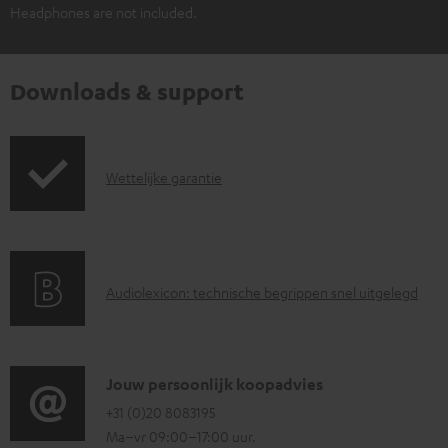
Headphones are not included.
Downloads & support
G
Wettelijke garantie
a
r
a
A
Audiolexicon: technische begrippen snel uitgelegd
n
u
t
d
i
i
C
Jouw persoonlijk koopadvies
e
o
o
+31 (0)20 8083195
i
Ma–vr 09:00–17:00 uur.
g
n