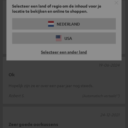
Selecteer een land of regio om de inhoud voor je
09-08-2024
locatie te bekijken en online te shoppen.
Past perfect, koptelefoon opgeslagen.
NEDERLAND
Tio top, reserveonderdelen. Prachtige installatie, uitstekende
instructies.
USA
Pascal S.
(Automatisch vertaald *)
Selecteer een ander land
19-06-2024
Ok
Hopelijk zijn ze er over een paar jaar nog steeds.
Robert S.
(Automatisch vertaald *)
24-12-2021
Zeer goede oorkussens