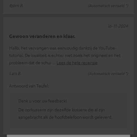
Björn B.
(Automatisch vertaald *)
16-11-2024
Gewoon veranderen en klaar.
Hallo, het vervangen was eenvoudig dankzij de YouTube-
tutorial. De kwaliteit is echter niet zoals het origineel en het
probleem dat de schui
Lees de hele recensie
Lars B.
(Automatisch vertaald *)
Antwoord van Teufel:
Dank u voor uw feedback!
De oorkussens zijn dezelfde kussens die al zijn
aangebracht als de hoofdtelefoon wordt geleverd.