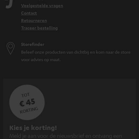
Veelgestelde vragen
Contact
Retourneren
Traceer bestelling
Storefinder
Beleef onze producten van dichtbij en kom naar de store
voor advies op maat.
TOT
€ 45
KORTING
A
Kies je korting!
Meld je aan voor de nieuwsbrief en ontvang een
a