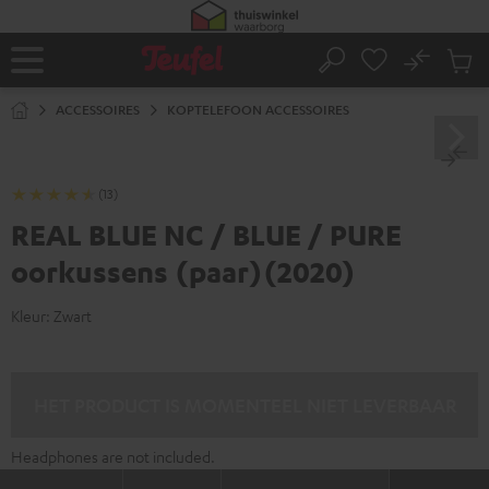
GA
NAAR
NHOUD
No
Ops
Home
Zoeken
Produ
winke
ACCESSOIRES
KOPTELEFOON ACCESSOIRES
(13)
REAL BLUE NC / BLUE / PURE
oorkussens (paar)(2020)
Kleur:
Zwart
HET PRODUCT IS MOMENTEEL NIET LEVERBAAR
Headphones are not included.