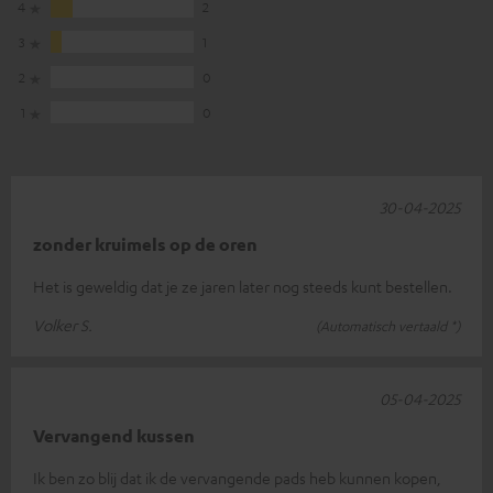
4
2
3
1
2
0
1
0
30-04-2025
zonder kruimels op de oren
Het is geweldig dat je ze jaren later nog steeds kunt bestellen.
Volker S.
(Automatisch vertaald *)
05-04-2025
Vervangend kussen
Ik ben zo blij dat ik de vervangende pads heb kunnen kopen,