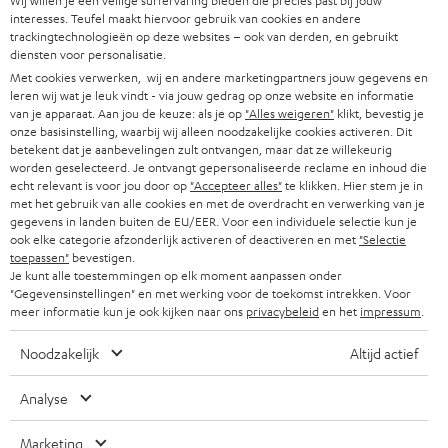
Wij willen je een veilige surfervaring bieden die precies past bij jouw
DUITSLAND
interesses. Teufel maakt hiervoor gebruik van cookies en andere
w
HIFI-SPEAKERS
trackingtechnologieën op deze websites – ook van derden, en gebruikt
PERS & MARKETING
s
diensten voor personalisatie.
OOSTENRIJK
SMART HOME
Met cookies verwerken, wij en andere marketingpartners jouw gegevens en
b
B2B
leren wij wat je leuk vindt - via jouw gedrag op onze website en informatie
r
van je apparaat. Aan jou de keuze: als je op
"Alles weigeren"
klikt, bevestig je
ZWITSERLAND
BLUETOOTH
PARTNERPROGRAMMA
onze basisinstelling, waarbij wij alleen noodzakelijke cookies activeren. Dit
i
betekent dat je aanbevelingen zult ontvangen, maar dat ze willekeurig
KOPTELEFOONS
worden geselecteerd. Je ontvangt gepersonaliseerde reclame en inhoud die
e
NEDERLAND
BLOG
echt relevant is voor jou door op
"Accepteer alles"
te klikken. Hier stem je in
f
met het gebruik van alle cookies en met de overdracht en verwerking van je
BLUETOOTH KOPTELEFOONS
NEWSLETTER
gegevens in landen buiten de EU/EER. Voor een individuele selectie kun je
BELGIË
ook elke categorie afzonderlijk activeren of deactiveren en met
"Selectie
COMPLETE SETS
toepassen"
bevestigen.
STORES
Je kunt alle toestemmingen op elk moment aanpassen onder
FRANKRIJK
"Gegevensinstellingen" en met werking voor de toekomst intrekken. Voor
SPEAKERS
TEUFEL VOORDELEN
meer informatie kun je ook kijken naar ons
privacybeleid
en het
impressum
.
POLEN
ULTIMA
TEUFEL STORY
Noodzakelijk
Altijd actief
IN-EAR
SPANJE
MANAGEMENT
Analyse
'Kennelijke' (typ)fouten voorbehouden. De op de foto's afgebeelde
FANSHOP
DUURZAAMHEID
Marketing
accessoires zijn niet bij de levering inbegrepen. Eventuele
ITALIË