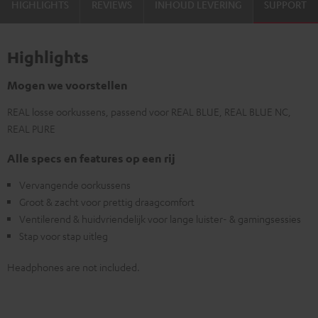
HIGHLIGHTS
REVIEWS
INHOUD LEVERING
SUPPORT
Highlights
Mogen we voorstellen
REAL losse oorkussens, passend voor REAL BLUE, REAL BLUE NC,
REAL PURE
Alle specs en features op een rij
Vervangende oorkussens
Groot & zacht voor prettig draagcomfort
Ventilerend & huidvriendelijk voor lange luister- & gamingsessies
Stap voor stap uitleg
Headphones are not included.