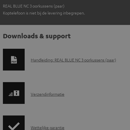
REAL BLUE NC 3 oorkussens (paar)
Koptelefoon is niet bij de levering inbegrepen.
Downloads & support
D
Handleiding: REAL BLUE NC 3 oorkussens (paar)
o
w
n
V
l
Verzendinformatie
e
o
r
a
z
d
G
Wettelijke garantie
e
d