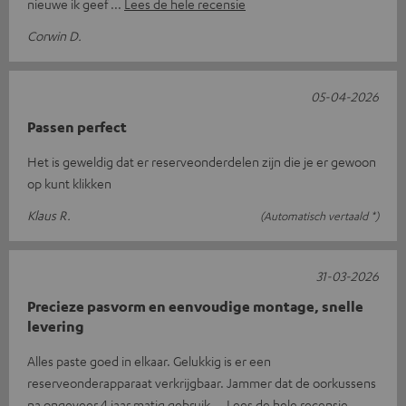
nieuwe ik geef
Lees de hele recensie
Corwin D.
05-04-2026
Passen perfect
Het is geweldig dat er reserveonderdelen zijn die je er gewoon
op kunt klikken
Klaus R.
(Automatisch vertaald *)
31-03-2026
Precieze pasvorm en eenvoudige montage, snelle
levering
Alles paste goed in elkaar. Gelukkig is er een
reserveonderapparaat verkrijgbaar. Jammer dat de oorkussens
na ongeveer 4 jaar matig gebruik
Lees de hele recensie