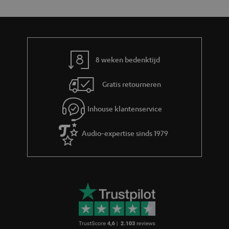
y
f
i
o
e
r
m
8 weken bedenktijd
a
Gratis retourneren
t
i
Inhouse klantenservice
e
Audio-expertise sinds 1979