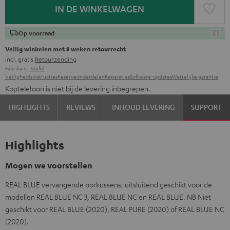
IN DE WINKELWAGEN
Op voorraad
Veilig winkelen met 8 weken retourrecht
incl. gratis
Retourzending
Fabrikant:
Teufel
Veiligheidsinstructies
Reserveonderdelen
Reparaties
Software-updates
Wettelijke garantie
Koptelefoon is niet bij de levering inbegrepen.
HIGHLIGHTS
REVIEWS
INHOUD LEVERING
SUPPORT
Highlights
Mogen we voorstellen
REAL BLUE vervangende oorkussens, uitsluitend geschikt voor de
modellen REAL BLUE NC 3, REAL BLUE NC en REAL BLUE. NB Niet
geschikt voor REAL BLUE (2020), REAL PURE (2020) of REAL BLUE NC
(2020).