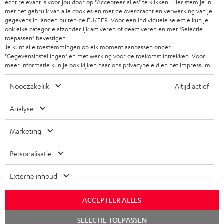
echt relevant is voor jou door op
"Accepteer alles"
te klikken. Hier stem je in
f
BLUETOOTH KOPTELEFOONS
met het gebruik van alle cookies en met de overdracht en verwerking van je
NEWSLETTER
gegevens in landen buiten de EU/EER. Voor een individuele selectie kun je
BELGIË
ook elke categorie afzonderlijk activeren of deactiveren en met
"Selectie
COMPLETE SETS
STORES
toepassen"
bevestigen.
Je kunt alle toestemmingen op elk moment aanpassen onder
FRANKRIJK
SPEAKERS
"Gegevensinstellingen" en met werking voor de toekomst intrekken. Voor
TEUFEL VOORDELEN
meer informatie kun je ook kijken naar ons
privacybeleid
en het
impressum
.
POLEN
ULTIMA
TEUFEL STORY
Noodzakelijk
Altijd actief
IN-EAR
SPANJE
MANAGEMENT
Analyse
'Kennelijke' (typ)fouten voorbehouden. De op de foto's afgebeelde
FANSHOP
DUURZAAMHEID
accessoires zijn niet bij de levering inbegrepen. Eventuele
ITALIË
Marketing
verwijderingskosten voor batterijen zijn bij de prijs inbegrepen.
NIEUWKOMERS
NORMEN EN WAARDES
Personalisatie
USA
©2026 Lautsprecher Teufel GmbH - All rights reserved.
STUDENTENKORTING
Externe inhoud
Disclaimer
Algemene voorwaarden
Privacybeleid
ANDERE LANDEN
KADOBON
Instellingen privacybeleid
EU Data Act
hier de overeenkomst herroepen
ACCEPTEER ALLES
TOEGANKELIJKHEID
Chat
SELECTIE TOEPASSEN