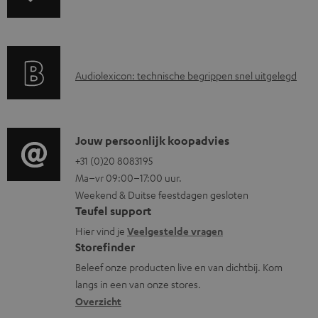
a
n
o
r
d
c
a
i
u
A
Audiolexicon: technische begrippen snel uitgelegd
n
n
m
u
t
f
e
d
i
o
n
i
C
Jouw persoonlijk koopadvies
e
r
t
o
o
+31 (0)20 8083195
i
m
e
Ma–vr 09:00–17:00 uur.
g
n
n
a
n
Weekend & Duitse feestdagen gesloten
l
t
f
t
Teufel support
o
a
o
i
Hier vind je
Veelgestelde vragen
s
c
Storefinder
r
e
s
t
Beleef onze producten live en van dichtbij. Kom
m
langs in een van onze stores.
a
i
a
Overzicht
r
n
t