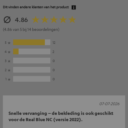
Dit vinden andere klanten van het product
4.86
(4.86 van 5 bij 14 beoordelingen)
5
12
4
2
3
0
2
0
1
0
07-07-2026
Snelle vervanging – de bekleding is ook geschikt
voor de Real Blue NC (versie 2022).