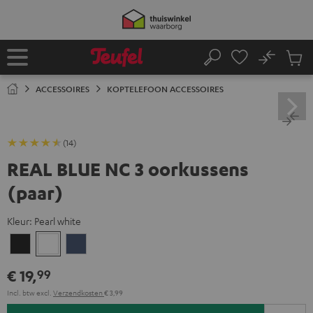
GA
NAAR
NHOUD
No
Ops
Home
Zoeken
Produ
winke
ACCESSOIRES
KOPTELEFOON ACCESSOIRES
(14)
REAL BLUE NC 3 oorkussens
(paar)
Kleur:
Pearl white
Night
Pearl
Steel
black
white
blue
€ 19,
99
Incl. btw
excl.
Verzendkosten
€ 3,99