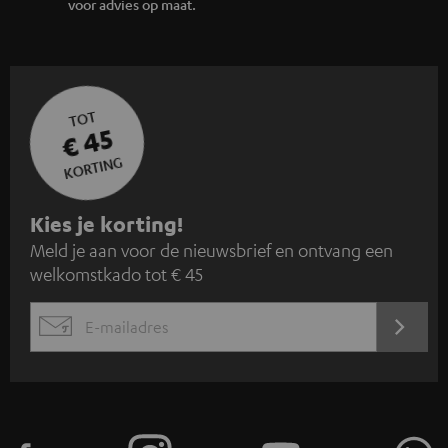
voor advies op maat.
TOT
€ 45
KORTING
A
Kies je korting!
Meld je aan voor de nieuwsbrief en ontvang een
a
welkomstkado tot € 45
n
m
AANM
EMAIL
e
WIDGET
l
d
e