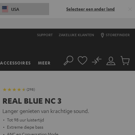
Selecteer een ander land
USA
SUPPORT
ZAKELIJKE KLANTEN
STOREFINDER
No
ACCESSOIRES
MEER
Zoeken
Mijn
Produc
account
winkel
(298)
REAL BLUE NC 3
Langer genieten van krachtige sound.
Tot 98 uur luistertijd
Extreme diepe bass
ANC en Conversation Mode