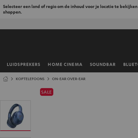
Selecteer een land of regio om de inhoud voor je locatie te bekijken
shoppen.
GA
NAAR
NHOUD
LUIDSPREKERS
HOME CINEMA
SOUNDBAR
BLUE
Home
KOPTELEFOONS
ON-EAR OVER-EAR
SALE