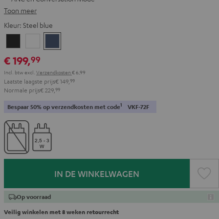
Toon meer
Kleur:
Steel blue
Night
Pearl
Steel
black
white
blue
€ 199,
99
Incl. btw
excl.
Verzendkosten
€ 6,99
Laatste laagste prijs
€ 149,
99
Normale prijs
€ 229,
99
1
Bespaar 50% op verzendkosten met code
VKF-72F
IN DE WINKELWAGEN
Op voorraad
Veilig winkelen met 8 weken retourrecht