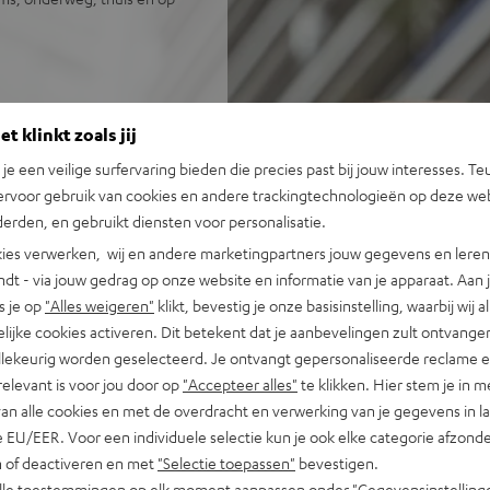
tige bass
t klinkt zoals jij
terijgebruik en meer comfort
n je een veilige surfervaring bieden die precies past bij jouw interesses. Te
kt voor Hi-Res Audio
ervoor gebruik van cookies en andere trackingtechnologieën op deze web
erden, en gebruikt diensten voor personalisatie.
t 20 m
amore® Call en ENC-
ies verwerken, wij en andere marketingpartners jouw gegevens en leren 
indt - via jouw gedrag op onze website en informatie van je apparaat. Aan 
eufel Go app
s je op
"Alles weigeren"
klikt, bevestig je onze basisinstelling, waarbij wij a
oorkussens, Inclusief
lijke cookies activeren. Dit betekent dat je aanbevelingen zult ontvange
illekeurig worden geselecteerd. Je ontvangt gepersonaliseerde reclame 
relevant is voor jou door op
"Accepteer alles"
te klikken. Hier stem je in m
van alle cookies en met de overdracht en verwerking van je gegevens in 
 EU/EER. Voor een individuele selectie kun je ook elke categorie afzonder
n of deactiveren en met
"Selectie toepassen"
bevestigen.
alle toestemmingen op elk moment aanpassen onder "Gegevensinstelling