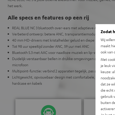
het werk.
Alle specs en features op een rij
REAL BLUE NC 3 bluetooth over-ears met adaptieve ANC en krach
Zodat he
Verbeterd ontwerp: betere ANC, transparantiemodus, langer bat
Wij wille
40 mm HD-drivers met kristalhelder geluid en diepe bass, geschi
maakt hi
Tot 98 uur speeltijd zonder ANC, 59 uur met ANC
ook van d
Bluetooth 5.3 met AAC voor naadloze muziek en lip-sync video to
Duidelijk verstaanbaar bellen in drukke omgevingen dankzij Dyn
Met cook
microfoon
je leuk v
Multipoint-functie: verbind 2 apparaten tegelijk, pas aan via de T
keuze: al
Lichtgewicht, opvouwbaar design met comfortabele, vervangbare 
noodzake
hardcase en kabels
dat ze w
die echt 
gebruik 
buiten de
activere
Je kunt 