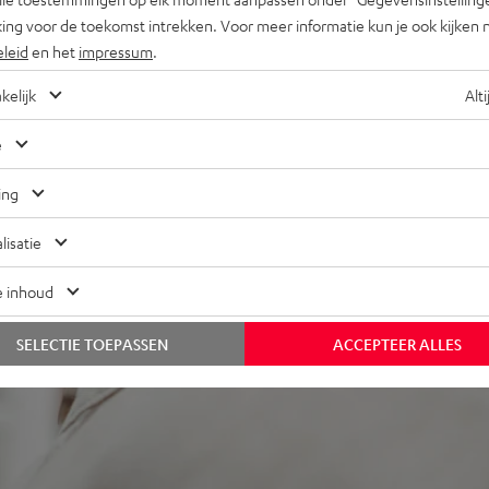
ing voor de toekomst intrekken. Voor meer informatie kun je ook kijken 
eleid
en het
impressum
.
j 297 beoordelingen)
kelijk
Alti
e
REVIEWS
ing
lisatie
e inhoud
SELECTIE TOEPASSEN
ACCEPTEER ALLES