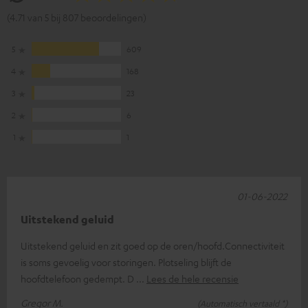
(4.71 van 5 bij 807 beoordelingen)
5
609
4
168
3
23
2
6
1
1
01-06-2022
Uitstekend geluid
Uitstekend geluid en zit goed op de oren/hoofd.Connectiviteit
is soms gevoelig voor storingen. Plotseling blijft de
hoofdtelefoon gedempt. D
Lees de hele recensie
Gregor M.
(Automatisch vertaald *)