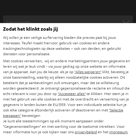
v
o
o
Categorieën
r
Zodat het klinkt zoals jij
HOME CINEMA SPEAKERS
n
Wij willen je een veilige surfervaring bieden die precies past bij jouw
Bedrijf
interesses. Teufel maakt hiervoor gebruik van cookies en andere
i
trackingtechnologieën op deze websites – ook van derden, en gebruikt
COMPLETE SYSTEMEN
SUPPORT
diensten voor personalisatie.
e
Teufel online shops
Met cookies verwerken, wij en andere marketingpartners jouw gegevens en
SOUNDBARS
u
CARRIÈRE
leren wij wat je leuk vindt - via jouw gedrag op onze website en informatie
DUITSLAND
van je apparaat. Aan jou de keuze: als je op
"Alles weigeren"
klikt, bevestig je
w
HIFI-SPEAKERS
onze basisinstelling, waarbij wij alleen noodzakelijke cookies activeren. Dit
PERS & MARKETING
s
betekent dat je aanbevelingen zult ontvangen, maar dat ze willekeurig
OOSTENRIJK
worden geselecteerd. Je ontvangt gepersonaliseerde reclame en inhoud die
SMART HOME
b
B2B
echt relevant is voor jou door op
"Accepteer alles"
te klikken. Hier stem je in
met het gebruik van alle cookies en met de overdracht en verwerking van je
r
ZWITSERLAND
BLUETOOTH
gegevens in landen buiten de EU/EER. Voor een individuele selectie kun je
PARTNERPROGRAMMA
i
ook elke categorie afzonderlijk activeren of deactiveren en met
"Selectie
toepassen"
bevestigen.
KOPTELEFOONS
e
NEDERLAND
BLOG
Je kunt alle toestemmingen op elk moment aanpassen onder
"Gegevensinstellingen" en met werking voor de toekomst intrekken. Voor
f
BLUETOOTH KOPTELEFOONS
meer informatie kun je ook kijken naar ons
privacybeleid
en het
impressum
.
NEWSLETTER
BELGIË