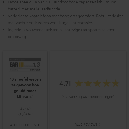
Lange speelduur van 30+ uur door hoge capaciteit lithium-ion
batterij met snelle laadfunctie
Vederlichte koptelefoon met hoog draagcomfort. Robuust design
met zachte oorkussens voor lange luistersessies
Ingenieus vouwmechanisme plus stevige transportcase voor
onderweg
"Bij Teufel weten
4.71
ze gewoon hoe
geluid moet
klinken.“
(4.71 van 5 bij 807 beoordelingen)
Ear In
01/2018
ALLE REVIEWS
ALLE RECENSIES