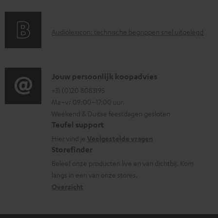
r
d
a
d
A
Audiolexicon: technische begrippen snel uitgelegd
n
o
u
t
c
d
i
u
i
C
Jouw persoonlijk koopadvies
e
m
o
o
+31 (0)20 8083195
i
e
Ma–vr 09:00–17:00 uur.
g
n
n
n
Weekend & Duitse feestdagen gesloten
l
t
f
Teufel support
t
o
a
o
Hier vind je
Veelgestelde vragen
e
s
c
Storefinder
r
n
s
t
Beleef onze producten live en van dichtbij. Kom
m
langs in een van onze stores.
a
i
a
Overzicht
r
n
t
y
f
i