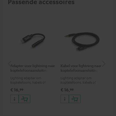
Passende accessoires
Adapter voor lightning naar
Kabel voor lightning naar
Ad
koptelefoonaansluiting
koptelefoonaansluiting
ko
Lighting adapter om
Lighting adapter om
USB
koptelefoons, kabels of
koptelefoons, kabels of
kop
audio-apparaten met 3,5 mm
audio-apparaten met 3,5 mm
3,5
€ 16,
€ 16,
€ 
99
99
jack plug aan te sluiten op
jack plug aan te sluiten op
op 
iPhone, iPad, iPod etc., MFI
iPhone, iPad, iPod etc., MFI
gecertificeerd, 100%
gecertificeerd, 100%
compatibel
compatibel