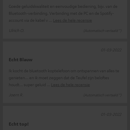
Goede geluidskwaliteit en eenvoudige bediening, bijv. van de
Bluetooth-verbinding. Verbinding met de PC en de Spotify-
account via de kabel v
Lees de hele recensie
Ulrich O.
(Automatisch vertaald *)
01-03-2022
Echt Blauw
Ik kocht de bluetooth koptelefoon om ontspannen van alles te
genieten... en ik moet zeggen dat de Teufel zijn beloftes
houdt... super geluid
Lees de hele recensie
Joern R.
(Automatisch vertaald *)
01-03-2022
Echt top!