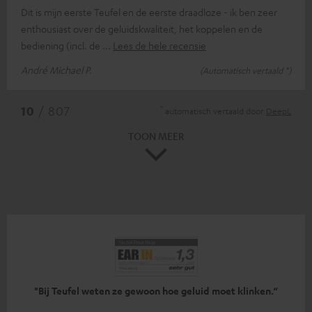
Dit is mijn eerste Teufel en de eerste draadloze - ik ben zeer
enthousiast over de geluidskwaliteit, het koppelen en de
bediening (incl. de
Lees de hele recensie
André Michael P.
(Automatisch vertaald *)
*
10
/ 807
automatisch vertaald door
DeepL
TOON MEER
"Bij Teufel weten ze gewoon hoe geluid moet klinken.“