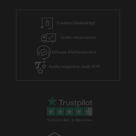
o
e
r
m
8 weken bedenktijd
a
Gratis retourneren
t
i
Inhouse klantenservice
e
Audio-expertise sinds 1979