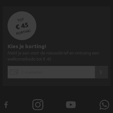
TOT
€ 45
KORTING
A
Kies je korting!
Meld je aan voor de nieuwsbrief en ontvang een
a
welkomstkado tot € 45
n
m
AANM
EMAIL
e
WIDGET
l
d
e
n