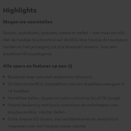
Highlights
Mogen we voorstellen
Muziek, audiobooks, podcasts, videos en bellen – met maar een klik.
Met de handige touchcontrol van de REAL blue houd je de touwtjes in
handen en heb je toegang tot al je bluetooth streams. Voor een
draadloos hifi muziekgenot.
Alle specs en features op een rij
Bluetooth over-ears met realistische hifi sound.
De bekroonde REAL koptelefoon met een draadloze weergave in
cd-kwaliteit
Handsfree bellen, skypen en voice control via Siri of OK Google
Smarte bediening met touch control aan de oorschelpen voor
play/pauze/skip, volume, bellen
Grote lineaire HD drivers, een ventilatiekamer en neodymium
magneten voor een hoog en zuiver volume