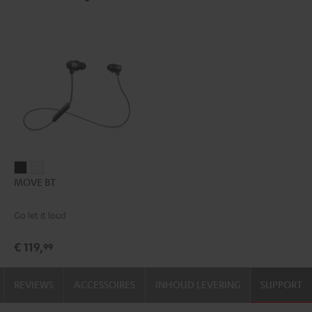
MOVE
MOVE
MOVE BT
BT
BT
Zwart
Wit
Go let it loud
€ 119,
99
REVIEWS
ACCESSOIRES
INHOUD LEVERING
SUPPORT