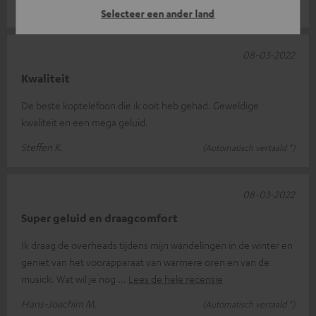
Alexander B.
(Automatisch vertaald *)
Selecteer een ander land
08-03-2022
Kwaliteit
De beste koptelefoon die ik ooit heb gehad. Geweldige
kwaliteit en een mega geluid.
Steffen K.
(Automatisch vertaald *)
08-03-2022
Super geluid en draagcomfort
Ik draag de overheads tijdens mijn wandelingen in de winter en
geniet van het voorapparaat van warmere oren en van de
musick. Wat wil je nog
Lees de hele recensie
Hans-Joachim M.
(Automatisch vertaald *)