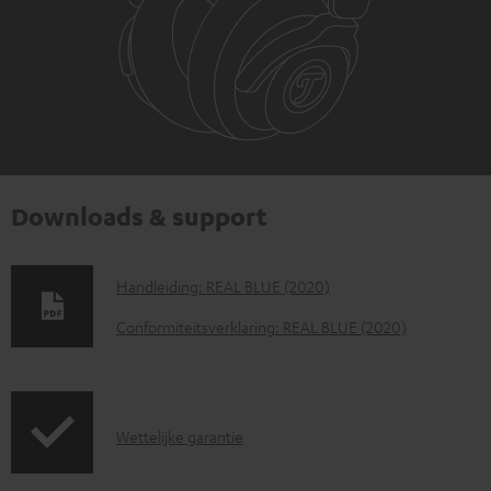
Downloads & support
D
Handleiding: REAL BLUE (2020)
o
Conformiteitsverklaring: REAL BLUE (2020)
w
n
l
G
Wettelijke garantie
o
a
a