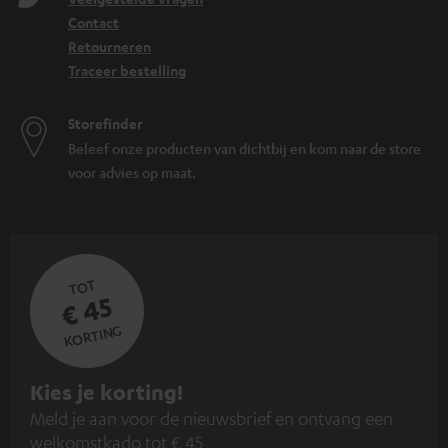
Contact
Retourneren
Traceer bestelling
Storefinder
Beleef onze producten van dichtbij en kom naar de store
voor advies op maat.
TOT
€ 45
KORTING
A
Kies je korting!
Meld je aan voor de nieuwsbrief en ontvang een
a
welkomstkado tot € 45