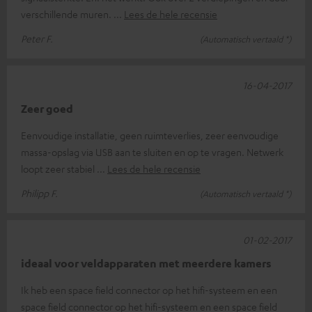
verschillende muren.
Lees de hele recensie
Peter F.
(Automatisch vertaald *)
16-04-2017
Zeer goed
Eenvoudige installatie, geen ruimteverlies, zeer eenvoudige
massa-opslag via USB aan te sluiten en op te vragen. Netwerk
loopt zeer stabiel
Lees de hele recensie
Philipp F.
(Automatisch vertaald *)
01-02-2017
ideaal voor veldapparaten met meerdere kamers
Ik heb een space field connector op het hifi-systeem en een
space field connector op het hifi-systeem en een space field