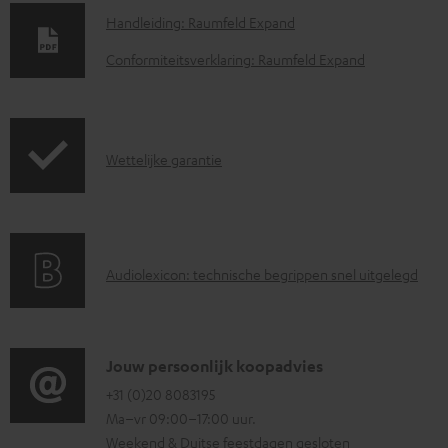
D
Handleiding: Raumfeld Expand
o
Conformiteitsverklaring: Raumfeld Expand
w
n
l
G
Wettelijke garantie
o
a
a
r
d
a
d
A
Audiolexicon: technische begrippen snel uitgelegd
n
o
u
t
c
d
i
u
i
C
Jouw persoonlijk koopadvies
e
m
o
o
+31 (0)20 8083195
i
e
Ma–vr 09:00–17:00 uur.
g
n
n
n
Weekend & Duitse feestdagen gesloten