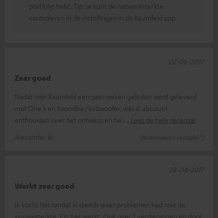
portfolio hebt. Tip: je kunt de netwerksterkte
controleren in de instellingen in de Raumfeld app.
02-06-2017
Zeer goed
Nadat mijn Raumfeld een paar weken geleden werd geleverd
met One S en Soundbar/Subwoofer, was ik absoluut
enthousiast over het ontwerp en he
Lees de hele recensie
Alexander W.
(Automatisch vertaald *)
28-04-2017
Werkt zeer goed
Ik kocht het omdat ik steeds weer problemen had met de
signaalsterkte. En: het werkt. Ook over 2 verdiepingen en door