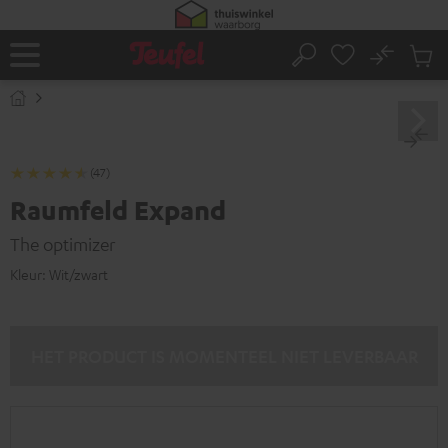
GA
NAAR
NHOUD
No
Ops
Home
Zoeken
Produ
winke
(47)
Raumfeld Expand
The optimizer
Kleur:
Wit/zwart
HET PRODUCT IS MOMENTEEL NIET LEVERBAAR