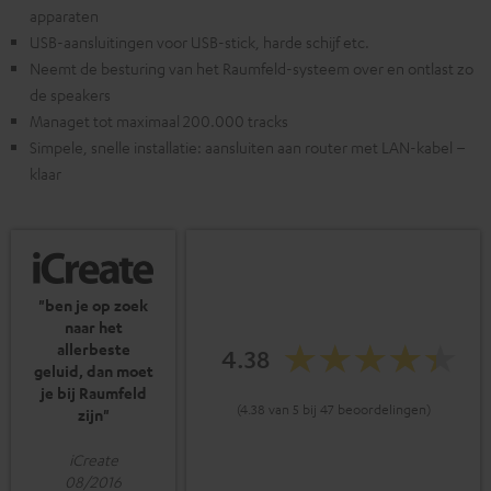
apparaten
USB-aansluitingen voor USB-stick, harde schijf etc.
Neemt de besturing van het Raumfeld-systeem over en ontlast zo
de speakers
Managet tot maximaal 200.000 tracks
Simpele, snelle installatie: aansluiten aan router met LAN-kabel –
klaar
"ben je op zoek
naar het
allerbeste
4.38
geluid, dan moet
je bij Raumfeld
(4.38 van 5 bij 47 beoordelingen)
zijn"
iCreate
08/2016