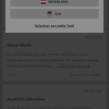
NEDERLAND
Het apparaat doet wat het moet doen, ook al was de opstelling
een beetje lastig.
USA
René S.
(Automatisch vertaald *)
Selecteer een ander land
28-12-2018
Duivel WLAN
Pas na herhaalde pogingen kon een verbinding met de
Connector tot stand worden gebracht. De connector had alle
wifi-netwerken herkend, maar
Lees de hele recensie
Ralf B.
(Automatisch vertaald *)
12-09-2018
Raumfeld uitbreiden
Na de aankoop van twee One S-boxen en een Raumfeld-