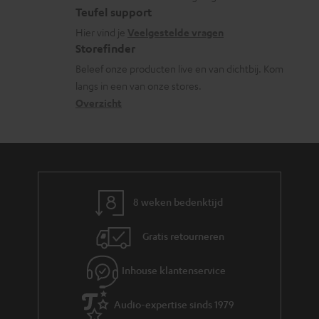
l
t
f
Teufel support
t
o
a
o
Hier vind je
Veelgestelde vragen
e
s
c
Storefinder
r
n
s
t
Beleef onze producten live en van dichtbij. Kom
m
langs in een van onze stores.
a
i
a
Overzicht
r
n
t
y
f
i
o
e
r
m
8 weken bedenktijd
a
Gratis retourneren
t
i
Inhouse klantenservice
e
Audio-expertise sinds 1979