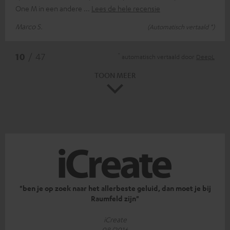
One M in een andere
Lees de hele recensie
Marco S.
(Automatisch vertaald *)
*
10
/ 47
automatisch vertaald door
DeepL
TOON MEER
"ben je op zoek naar het allerbeste geluid, dan moet je bij
Raumfeld zijn"
iCreate
08/2016