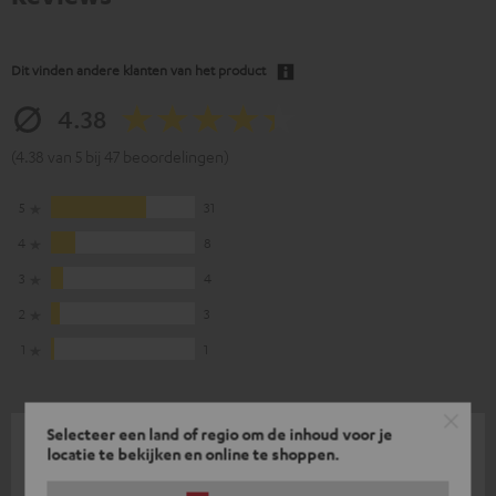
Dit vinden andere klanten van het product
4.38
(4.38 van 5 bij 47 beoordelingen)
5
31
4
8
3
4
2
3
1
1
Selecteer een land of regio om de inhoud voor je
14-01-2019
locatie te bekijken en online te shoppen.
Goede aanvulling