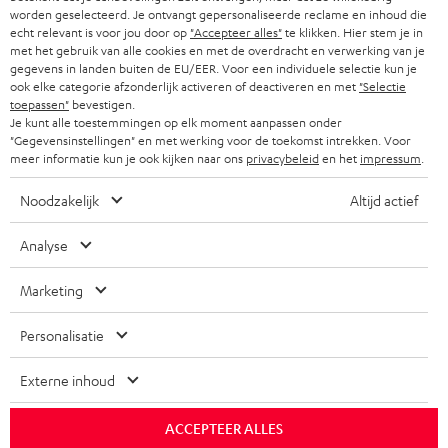
w
HIFI-SPEAKERS
worden geselecteerd. Je ontvangt gepersonaliseerde reclame en inhoud die
PERS & MARKETING
s
echt relevant is voor jou door op
"Accepteer alles"
te klikken. Hier stem je in
OOSTENRIJK
met het gebruik van alle cookies en met de overdracht en verwerking van je
SMART HOME
b
B2B
gegevens in landen buiten de EU/EER. Voor een individuele selectie kun je
ook elke categorie afzonderlijk activeren of deactiveren en met
"Selectie
r
ZWITSERLAND
BLUETOOTH
toepassen"
bevestigen.
PARTNERPROGRAMMA
i
Je kunt alle toestemmingen op elk moment aanpassen onder
"Gegevensinstellingen" en met werking voor de toekomst intrekken. Voor
KOPTELEFOONS
e
NEDERLAND
BLOG
meer informatie kun je ook kijken naar ons
privacybeleid
en het
impressum
.
f
BLUETOOTH KOPTELEFOONS
NEWSLETTER
Noodzakelijk
Altijd actief
BELGIË
COMPLETE SETS
STORES
Analyse
FRANKRIJK
SPEAKERS
TEUFEL VOORDELEN
Marketing
POLEN
ULTIMA
TEUFEL STORY
Personalisatie
IN-EAR
SPANJE
MANAGEMENT
Externe inhoud
'Kennelijke' (typ)fouten voorbehouden. De op de foto's afgebeelde
FANSHOP
DUURZAAMHEID
accessoires zijn niet bij de levering inbegrepen. Eventuele
ACCEPTEER ALLES
ITALIË
verwijderingskosten voor batterijen zijn bij de prijs inbegrepen.