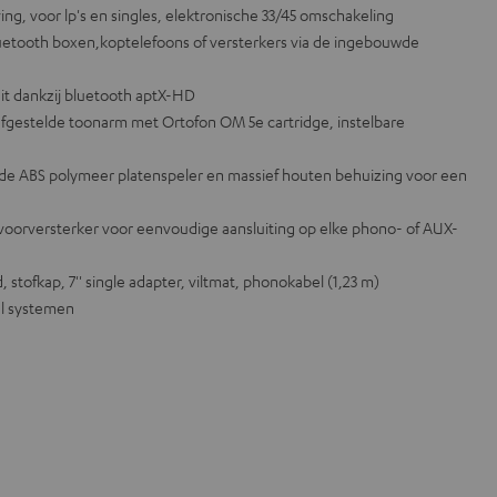
ing, voor lp's en singles, elektronische 33/45 omschakeling
bluetooth boxen,koptelefoons of versterkers via de ingebouwde
it dankzij bluetooth aptX-HD
gestelde toonarm met Ortofon OM 5e cartridge, instelbare
lde ABS polymeer platenspeler en massief houten behuizing voor een
orversterker voor eenvoudige aansluiting op elke phono- of AUX-
 stofkap, 7'' single adapter, viltmat, phonokabel (1,23 m)
el systemen