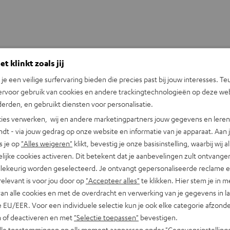
t klinkt zoals jij
n je een veilige surfervaring bieden die precies past bij jouw interesses. Te
+31 (0)20 8083195
ervoor gebruik van cookies en andere trackingtechnologieën op deze web
erden, en gebruikt diensten voor personalisatie.
ies verwerken, wij en andere marketingpartners jouw gegevens en leren 
indt - via jouw gedrag op onze website en informatie van je apparaat. Aan 
s je op
"Alles weigeren"
klikt, bevestig je onze basisinstelling, waarbij wij a
lijke cookies activeren. Dit betekent dat je aanbevelingen zult ontvange
illekeurig worden geselecteerd. Je ontvangt gepersonaliseerde reclame 
relevant is voor jou door op
"Accepteer alles"
te klikken. Hier stem je in m
van alle cookies en met de overdracht en verwerking van je gegevens in 
 EU/EER. Voor een individuele selectie kun je ook elke categorie afzonder
n of deactiveren en met
"Selectie toepassen"
bevestigen.
alle toestemmingen op elk moment aanpassen onder "Gegevensinstelling