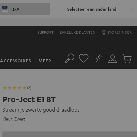
Selecteer een ander land
USA
SUPPORT
ZAKELIJKE KLANTEN
STOREFINDER
No
ACCESSOIRES
MEER
Zoeken
Mijn
Produc
account
winkel
(2)
Pro-Ject E1 BT
Stream je zwarte goud draadloos
Kleur:
Zwart