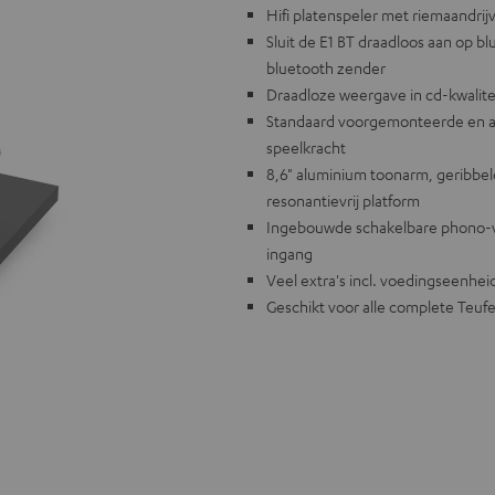
Hifi platenspeler met riemaandrijv
Sluit de E1 BT draadloos aan op 
bluetooth zender
Draadloze weergave in cd-kwalite
Standaard voorgemonteerde en af
speelkracht
8,6" aluminium toonarm, geribbe
resonantievrij platform
Ingebouwde schakelbare phono-vo
ingang
Veel extra's incl. voedingseenheid,
Geschikt voor alle complete Teuf