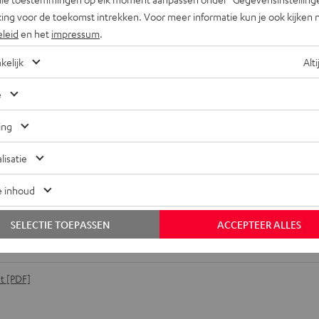
ing voor de toekomst intrekken. Voor meer informatie kun je ook kijken 
eleid
en het
impressum
.
kelijk
Alti
e
ing
t E1 BT
lisatie
fmetingen
e inhoud
ansluitingen
SELECTIE TOEPASSEN
ACCEPTEER ALLES
lektronica
t [PDF]