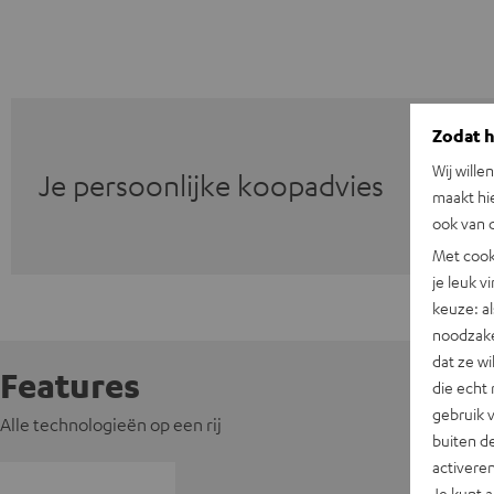
Zodat he
Wij wille
Je persoonlijke koopadvies
maakt hi
ook van d
Met cook
je leuk v
keuze: al
noodzake
dat ze w
Features
die echt 
gebruik 
Alle technologieën op een rij
buiten de
activere
Je kunt 