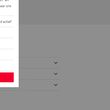
naar ons
jd actief