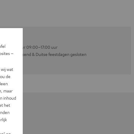
ufel
Ma–vr 09:00–17:00 uur
sites –
Weekend & Duitse feestdagen gesloten
wij wat
jou de
lleen
n, maar
en inhoud
et het
landen
lijk
en" en