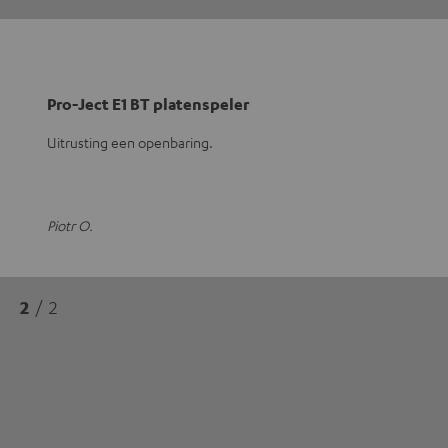
Pro-Ject E1 BT platenspeler
Uitrusting een openbaring.
Piotr O.
2
/ 2