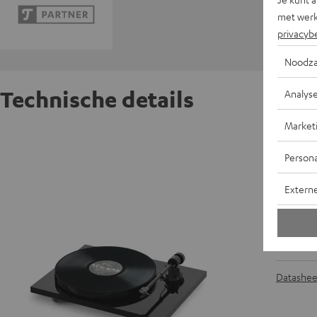
met werk
privacyb
Noodza
Technische details
Analys
Market
Pro-Jec
Persona
A
Extern
A
E
Datashee