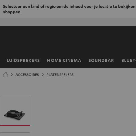
Selecteer een land of regio om de inhoud voor je locatie te bekijken
shoppen.
GA
NAAR
NHOUD
LUIDSPREKERS
HOME CINEMA
SOUNDBAR
BLUE
Home
ACCESSOIRES
PLATENSPELERS