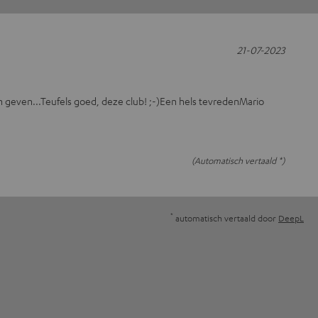
21-07-2023
n geven...Teufels goed, deze club! ;-)Een hels tevredenMario
(Automatisch vertaald *)
*
automatisch vertaald door
DeepL