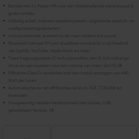
Bundel met 2 x Power Hifi voor een bloedstollende stereosound in
grote ruimtes
Volledig actief, modulair speakersysteem, uitgebreide aansluit- en
configuratiemogelijkheden
Indrukwekkende, extreem luide maar heldere live sound
Bluetooth met apt-X® voor draadloze overdracht in cd-kwaliteit
van Spotify, YouTube, Apple Music en meer
Twee hoge capaciteits 12 inch subwoofers, een 8 inch midrange
driver en een tweeter voor een volume van meer dan 115 dB
Efficiënte Class D-versterker met een totaal vermogen van 440
Watt per toren
Automatische on- en off-functie via cinch, XLR, TOSLINK en
bluetooth
Hoogwaardig metalen bedienpaneel met display, USB-
geluidskaart-functie, AB