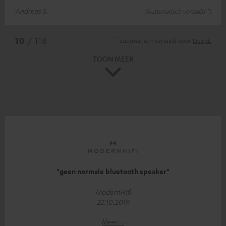
Andreas S.
(Automatisch vertaald *)
*
10
/ 118
automatisch vertaald door
DeepL
TOON MEER
"geen normale bluetooth speaker"
ModernHifi
22.10.2019
Meer...