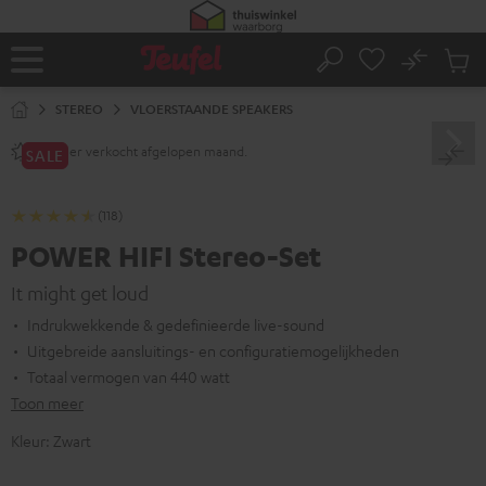
GA
NAAR
NHOUD
No
Ops
Home
Zoeken
Produ
winke
STEREO
VLOERSTAANDE SPEAKERS
keer verkocht afgelopen maand.
80+
SALE
(118)
POWER HIFI Stereo-Set
It might get loud
Indrukwekkende & gedefinieerde live-sound
Uitgebreide aansluitings- en configuratiemogelijkheden
Totaal vermogen van 440 watt
Toon meer
Kleur:
Zwart