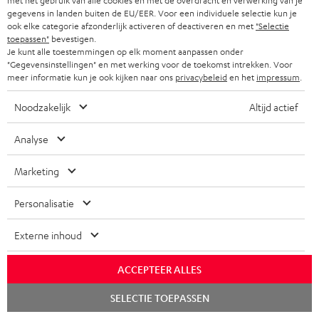
met het gebruik van alle cookies en met de overdracht en verwerking van je
gegevens in landen buiten de EU/EER. Voor een individuele selectie kun je
ook elke categorie afzonderlijk activeren of deactiveren en met
"Selectie
toepassen"
bevestigen.
Je kunt alle toestemmingen op elk moment aanpassen onder
"Gegevensinstellingen" en met werking voor de toekomst intrekken. Voor
Inhoud levering
meer informatie kun je ook kijken naar ons
privacybeleid
en het
impressum
.
Noodzakelijk
Altijd actief
POWER HIFI Stereo-Set
2 × POWER HIFI TW – Zwart
Analyse
1 × Afstandsbediening voor Power Hifi
1 × Stroomkabel – Zwart
Marketing
2 × AAA-batterij
Personalisatie
2 × POWER HIFI MD – Zwart
2 × POWER HIFI SW – Zwart
Externe inhoud
1 × 5,0 m Cordial XLR-kabel – Zwart
ACCEPTEER ALLES
Chat
SELECTIE TOEPASSEN
starten