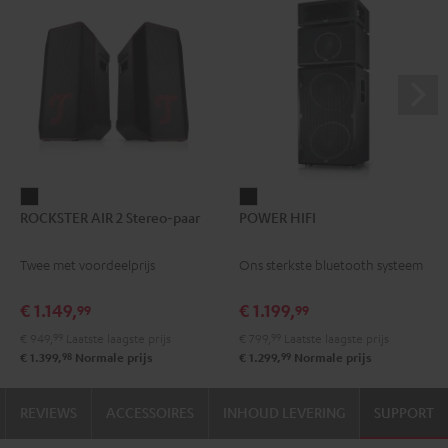
ROCKSTER
POWER
ROCKSTER AIR 2 Stereo-paar
POWER HIFI
AIR
HIFI
2
Zwart
Twee met voordeelprijs
Ons sterkste bluetooth systeem
Stereo-
paar
€ 1.149,
€ 1.199,
99
99
Zwart
€ 949,
99
Laatste laagste prijs
€ 799,
99
Laatste laagste prijs
98
99
€ 1.399,
Normale prijs
€ 1.299,
Normale prijs
REVIEWS
ACCESSOIRES
INHOUD LEVERING
SUPPORT