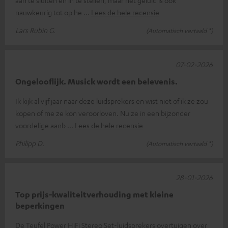
aan te sluiten en in te stellen, maar het geluid is ook
nauwkeurig tot op he
Lees de hele recensie
Lars Rubin G.
(Automatisch vertaald *)
07-02-2026
Ongelooflijk. Musick wordt een belevenis.
Ik kijk al vijf jaar naar deze luidsprekers en wist niet of ik ze zou
kopen of me ze kon veroorloven. Nu ze in een bijzonder
voordelige aanb
Lees de hele recensie
Philipp D.
(Automatisch vertaald *)
28-01-2026
Top prijs-kwaliteitverhouding met kleine
beperkingen
De Teufel Power HiFi Stereo Set-luidsprekers overtuigen over