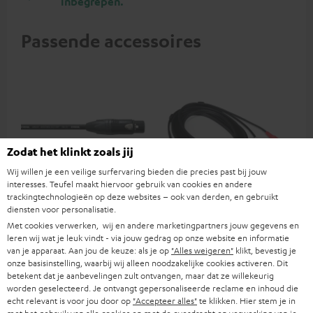
inbegrepen.
Passende accessoires
Zodat het klinkt zoals jij
Wij willen je een veilige surfervaring bieden die precies past bij jouw
interesses. Teufel maakt hiervoor gebruik van cookies en andere
trackingtechnologieën op deze websites – ook van derden, en gebruikt
diensten voor personalisatie.
10,0 m Cordial XLR-kabel
Stereo-Cinch-Kabel 3.0m -
Sh
C7030A
Met cookies verwerken, wij en andere marketingpartners jouw gegevens en
leren wij wat je leuk vindt - via jouw gedrag op onze website en informatie
Superieure XLR-
Verbindingskabel cinch
Zan
van je apparaat. Aan jou de keuze: als je op
"Alles weigeren"
klikt, bevestig je
verbindingskabel van Cordial
stereo 0,5 m
met
onze basisinstelling, waarbij wij alleen noodzakelijke cookies activeren. Dit
pri
betekent dat je aanbevelingen zult ontvangen, maar dat ze willekeurig
€ 29,
€ 12,
€ 
99
99
muz
worden geselecteerd. Je ontvangt gepersonaliseerde reclame en inhoud die
per
echt relevant is voor jou door op
"Accepteer alles"
te klikken. Hier stem je in