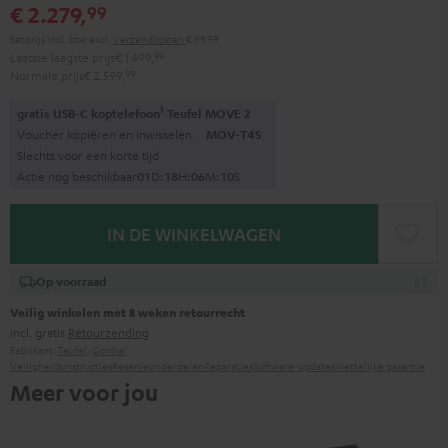
€ 2.279,
99
Setprijs incl. btw
excl.
Verzendkosten
€ 99,99
Laatste laagste prijs
€ 1.499,
99
Normale prijs
€ 2.599,
99
1
gratis USB-C koptelefoon
Teufel MOVE 2
Voucher kopiëren en inwisselen.
MOV-T4S
Slechts voor een korte tijd
Actie nog beschikbaar
0
1
D
:
1
8
H
:
0
6
M
:
0
9
S
IN DE WINKELWAGEN
Op voorraad
Veilig winkelen met 8 weken retourrecht
incl. gratis
Retourzending
Fabrikant:
Teufel
,
Cordial
Veiligheidsinstructies
Reserveonderdelen
Reparaties
Software-updates
Wettelijke garantie
Meer voor jou