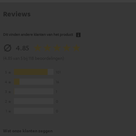
Reviews
Dit vinden andere klanten van het product
4.85
(4.85 van 5 bij 118 beoordelingen)
5
101
4
16
3
1
2
0
1
0
Wat onze klanten zeggen