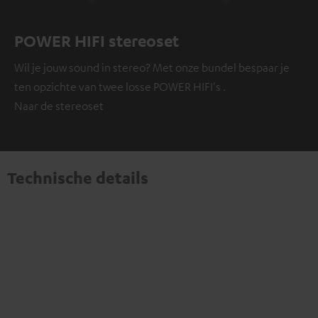
POWER HIFI stereoset
Wil je jouw sound in stereo? Met onze bundel bespaar je
ten opzichte van twee losse POWER HIFI's .
Naar de stereoset
Technische details