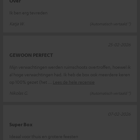
Over
Ik ben erg tevreden
Katja W.
(Automatisch vertaald *)
25-02-2026
GEWOON PERFECT
Mijn verwachtingen werden ruimschoots overtroffen, hoewel ik
al hoge verwachtingen had. Ik heb de box ook meerdere keren
op 100% gezet (het
Lees de hele recensie
Nikolas G.
(Automatisch vertaald *)
07-02-2026
Super Box
Ideaal voor thuis en grotere feesten