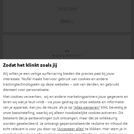
09.11.2019
Meer...
Zodat het klinkt zoals jij
"geen normale bluetooth speaker"
Wij willen je een veilige surfervaring bieden die precies past bij jouw
interesses. Teufel maakt hiervoor gebruik van cookies en andere
ModernHifi
trackingtechnologieën op deze websites – ook van derden, en gebruikt
22.10.2019
diensten voor personalisatie.
Met cookies verwerken, wij en andere marketingpartners jouw gegevens en
Meer...
leren wij wat je leuk vindt - via jouw gedrag op onze website en informatie
van je apparaat. Aan jou de keuze: als je op
"Alles weigeren"
klikt, bevestig je
onze basisinstelling, waarbij wij alleen noodzakelijke cookies activeren. Dit
betekent dat je aanbevelingen zult ontvangen, maar dat ze willekeurig
worden geselecteerd. Je ontvangt gepersonaliseerde reclame en inhoud die
echt relevant is voor jou door op
"Accepteer alles"
te klikken. Hier stem je in