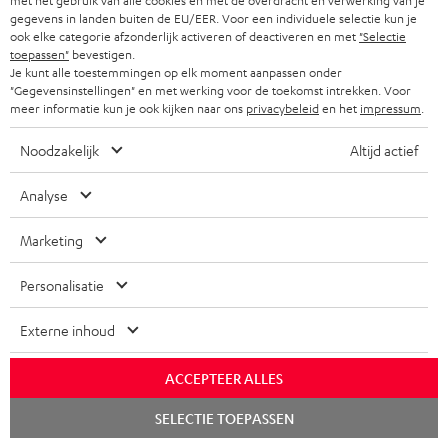
met het gebruik van alle cookies en met de overdracht en verwerking van je
gegevens in landen buiten de EU/EER. Voor een individuele selectie kun je
"luisteren naar 120 decibel"
ook elke categorie afzonderlijk activeren of deactiveren en met
"Selectie
toepassen"
bevestigen.
Je kunt alle toestemmingen op elk moment aanpassen onder
lowbeats.de
"Gegevensinstellingen" en met werking voor de toekomst intrekken. Voor
22.10.2019
meer informatie kun je ook kijken naar ons
privacybeleid
en het
impressum
.
Meer...
Noodzakelijk
Altijd actief
Analyse
Marketing
Personalisatie
"De Teufel Power HiFi is groots, in geluid én omvang."
Externe inhoud
10/2019
Meer...
ACCEPTEER ALLES
Chat
SELECTIE TOEPASSEN
starten