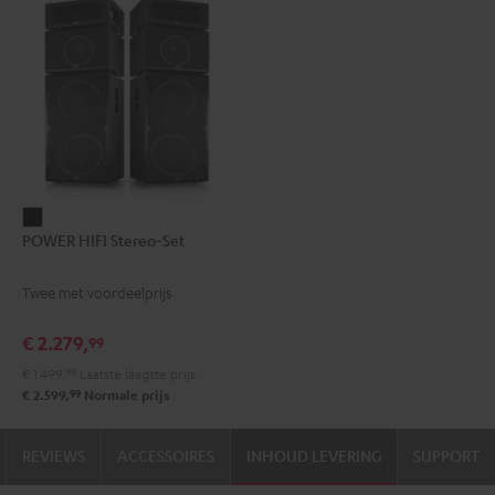
POWER
POWER HIFI Stereo-Set
HIFI
Stereo-
Twee met voordeelprijs
Set
Zwart
€ 2.279,
99
€ 1.499,
99
Laatste laagste prijs
99
€ 2.599,
Normale prijs
REVIEWS
ACCESSOIRES
INHOUD LEVERING
SUPPORT