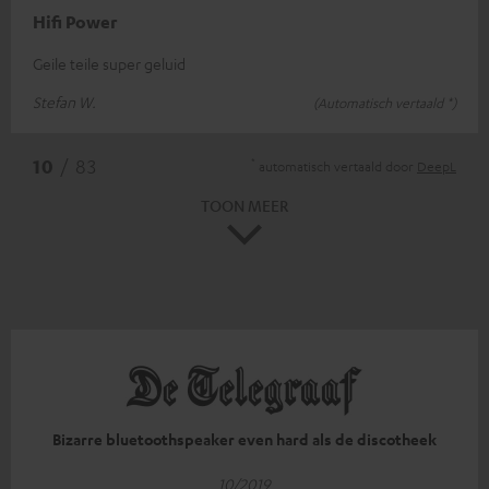
Hifi Power
Geile teile super geluid
Stefan W.
(Automatisch vertaald *)
*
10
/ 83
automatisch vertaald door
DeepL
TOON MEER
Bizarre bluetoothspeaker even hard als de discotheek
10/2019