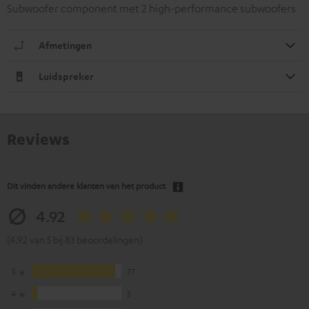
Subwoofer component met 2 high-performance subwoofers
Afmetingen
Luidspreker
Reviews
Dit vinden andere klanten van het product
4.92
(4.92 van 5 bij 83 beoordelingen)
5
77
4
5