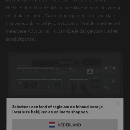
HIFI niet aleen bluetooth, maar ook genoeg plaats voor je
cd-of platenspeler. Via een mengpaneel bedienen kan
trouwens ook. En wil je jouw tower uitbreiden met een of
meerdere POWER HIFI 's, dan doe je dat gewoon via het
aansluitpaneel.
Selecteer een land of regio om de inhoud voor je
locatie te bekijken en online te shoppen.
NEDERLAND
Eén, twee, drie of vier