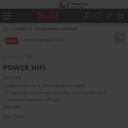
GA
NAAR
NHOUD
No
Ops
Home
Zoeken
Produ
winke
STEREO
VLOERSTAANDE SPEAKERS
keer verkocht afgelopen maand.
60+
SALE
(84)
POWER HIFI
Livestyle
Indrukwekkende & gedefinieerde live-sound
Uitgebreide aansluitings- en configuratiemogelijkheden
Totaal vermogen van 440 watt
Toon meer
Kleur:
Zwart