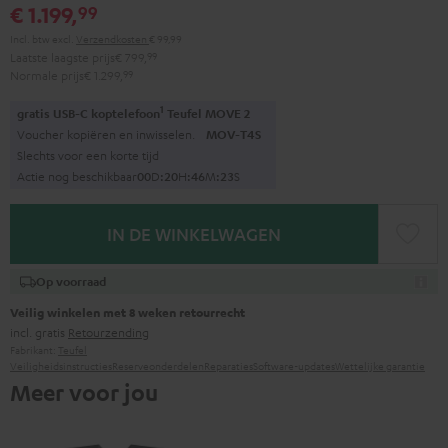
€ 1.199,
99
Incl. btw
excl.
Verzendkosten
€ 99,99
Laatste laagste prijs
€ 799,
99
Normale prijs
€ 1.299,
99
1
gratis USB-C koptelefoon
Teufel MOVE 2
Voucher kopiëren en inwisselen.
MOV-T4S
Slechts voor een korte tijd
Actie nog beschikbaar
0
0
D
:
2
0
H
:
4
6
M
:
2
1
S
IN DE WINKELWAGEN
Op voorraad
Veilig winkelen met 8 weken retourrecht
incl. gratis
Retourzending
Fabrikant:
Teufel
Veiligheidsinstructies
Reserveonderdelen
Reparaties
Software-updates
Wettelijke garantie
Meer voor jou