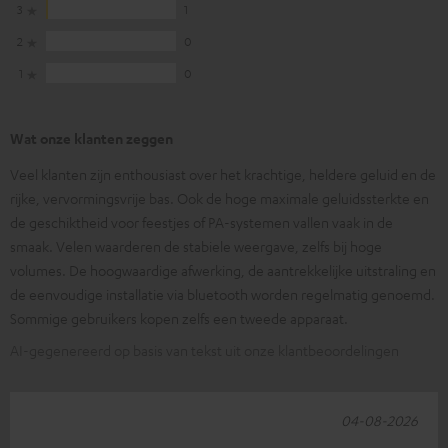
3
1
2
0
1
0
Wat onze klanten zeggen
Veel klanten zijn enthousiast over het krachtige, heldere geluid en de
rijke, vervormingsvrije bas. Ook de hoge maximale geluidssterkte en
de geschiktheid voor feestjes of PA-systemen vallen vaak in de
smaak. Velen waarderen de stabiele weergave, zelfs bij hoge
volumes. De hoogwaardige afwerking, de aantrekkelijke uitstraling en
de eenvoudige installatie via bluetooth worden regelmatig genoemd.
Sommige gebruikers kopen zelfs een tweede apparaat.
AI-gegenereerd op basis van tekst uit onze klantbeoordelingen
04-08-2026