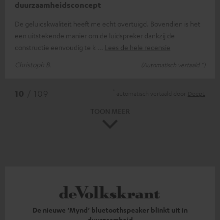
duurzaamheidsconcept
De geluidskwaliteit heeft me echt overtuigd. Bovendien is het
een uitstekende manier om de luidspreker dankzij de
constructie eenvoudig te k
Lees de hele recensie
Christoph B.
(Automatisch vertaald *)
*
10
/ 109
automatisch vertaald door
DeepL
TOON MEER
De nieuwe ‘Mynd’ bluetoothspeaker blinkt uit in
duurzaamheid