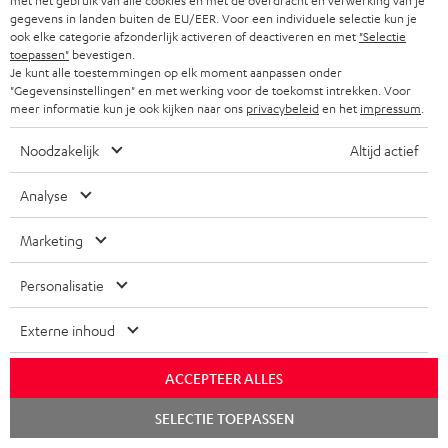
met het gebruik van alle cookies en met de overdracht en verwerking van je
gegevens in landen buiten de EU/EER. Voor een individuele selectie kun je
ook elke categorie afzonderlijk activeren of deactiveren en met
"Selectie
toepassen"
bevestigen.
Je kunt alle toestemmingen op elk moment aanpassen onder
"Gegevensinstellingen" en met werking voor de toekomst intrekken. Voor
Accessoires
meer informatie kun je ook kijken naar ons
privacybeleid
en het
impressum
.
Noodzakelijk
Altijd actief
Benodigde accessoires
Analyse
Controleer of de benodigde verbindingskabels bij de
levering zijn inbegrepen
Marketing
Personalisatie
Externe inhoud
ACCEPTEER ALLES
Chat
SELECTIE TOEPASSEN
starten