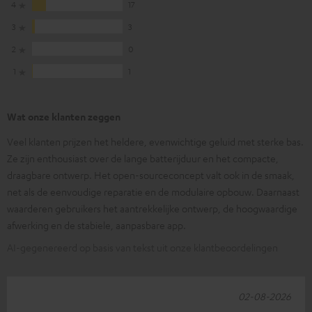
4
17
3
3
2
0
1
1
Wat onze klanten zeggen
Veel klanten prijzen het heldere, evenwichtige geluid met sterke bas.
Ze zijn enthousiast over de lange batterijduur en het compacte,
draagbare ontwerp. Het open-sourceconcept valt ook in de smaak,
net als de eenvoudige reparatie en de modulaire opbouw. Daarnaast
waarderen gebruikers het aantrekkelijke ontwerp, de hoogwaardige
afwerking en de stabiele, aanpasbare app.
AI-gegenereerd op basis van tekst uit onze klantbeoordelingen
02-08-2026