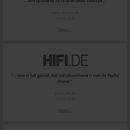
“...een spannend en relatief uniek concept...”
www.stereo.de
23.05.2025
Meer...
“... vooral het geluid, dat indrukwekkend is met de Teufel
Mynd.”
www.hifi.de
23.05.2025
Meer...