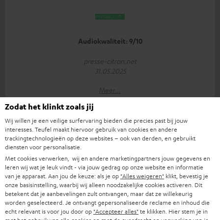
Audiokwaliteit: 9/10
presse-citron.net
31.05.2025
Meer...
Zodat het klinkt zoals jij
Wij willen je een veilige surfervaring bieden die precies past bij jouw
interesses. Teufel maakt hiervoor gebruik van cookies en andere
trackingtechnologieën op deze websites – ook van derden, en gebruikt
diensten voor personalisatie.
Met cookies verwerken, wij en andere marketingpartners jouw gegevens en
leren wij wat je leuk vindt - via jouw gedrag op onze website en informatie
"... zorgt voor een mooi gebalanceerd geluid..."
van je apparaat. Aan jou de keuze: als je op
"Alles weigeren"
klikt, bevestig je
onze basisinstelling, waarbij wij alleen noodzakelijke cookies activeren. Dit
www.kopfhoerer.de
betekent dat je aanbevelingen zult ontvangen, maar dat ze willekeurig
05/2025
worden geselecteerd. Je ontvangt gepersonaliseerde reclame en inhoud die
echt relevant is voor jou door op
"Accepteer alles"
te klikken. Hier stem je in
Meer...