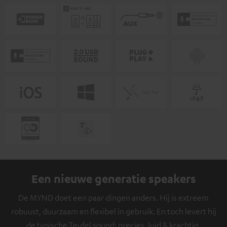
Een nieuwe generatie speakers
De MYND doet een paar dingen anders. Hij is extreem
robuust, duurzaam en flexibel in gebruik. En toch levert hij
de typische Teufel sound: precies, luid & krachtig.