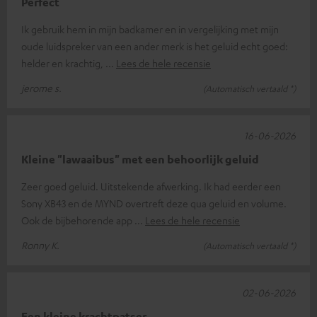
Perfect
Ik gebruik hem in mijn badkamer en in vergelijking met mijn
oude luidspreker van een ander merk is het geluid echt goed:
helder en krachtig,
Lees de hele recensie
jerome s.
(Automatisch vertaald *)
16-06-2026
Kleine "lawaaibus" met een behoorlijk geluid
Zeer goed geluid. Uitstekende afwerking. Ik had eerder een
Sony XB43 en de MYND overtreft deze qua geluid en volume.
Ook de bijbehorende app
Lees de hele recensie
Ronny K.
(Automatisch vertaald *)
02-06-2026
Een kleine krachtpatser