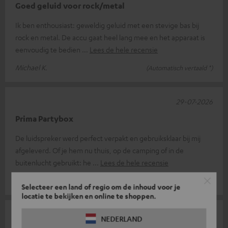
Goed geluid voor rock/metal
Ik ben enthousiast: geweldig geluid met een stevige bas bij
rock en metal. De accu gaat heel lang mee en het apparaat is
eenvoudig te bedien
Lees de hele recensie
Michael K.
(Automatisch vertaald *)
29-07-2026
Prima Partybox
De luidspreker werd perfect verpakt en gebruiksklaar bij mij
afgeleverd. Of je hem nu thuis, op de camping of in de
buitenlucht gebruikt: he
Lees de hele recensie
Mira B.
(Automatisch vertaald *)
Selecteer een land of regio om de inhoud voor je
locatie te bekijken en online te shoppen.
10-07-2026
NEDERLAND