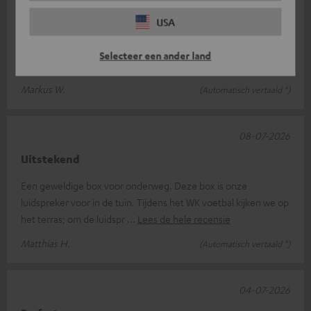
De allerbeste!!!
USA
Dit is de eerste bluetooth-luidspreker van dit formaat die ik heb
gekocht en IK BEN ER GEK OP!!! Hij klinkt prima en het volume
Selecteer een ander land
is ook goed,
Lees de hele recensie
Markus W.
(Automatisch vertaald *)
08-07-2026
Uitstekend
Een geweldige box voor onderweg. Deze box is onze
luidspreker voor in de tuin. Tijdens het WK voetbal kijken we op
het terras; om de luidspr
Lees de hele recensie
Matthias H.
(Automatisch vertaald *)
04-07-2026