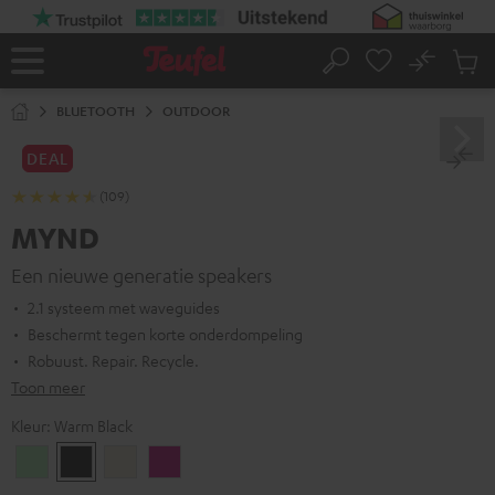
GA
NAAR
NHOUD
No
Ops
Home
Zoeken
Produ
winke
BLUETOOTH
OUTDOOR
DEAL
(109)
MYND
Een nieuwe generatie speakers
2.1 systeem met waveguides
Beschermt tegen korte onderdompeling
Robuust. Repair. Recycle.
Toon meer
Kleur:
Warm Black
Light
Warm
Warm
Wild
Mint
Black
White
Berry