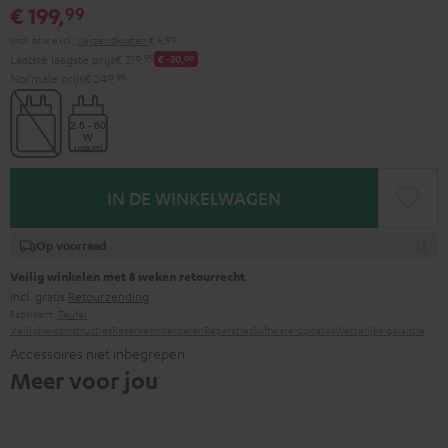
€ 199,
99
Incl. btw
excl.
Verzendkosten
€ 6,99
Laatste laagste prijs
€ 219,
99
€ -20,
00
Normale prijs
€ 249,
99
IN DE WINKELWAGEN
Op voorraad
Veilig winkelen met 8 weken retourrecht
incl. gratis
Retourzending
Fabrikant:
Teufel
Veiligheidsinstructies
Reserveonderdelen
Reparaties
Software-updates
Wettelijke garantie
Accessoires niet inbegrepen
Meer voor jou