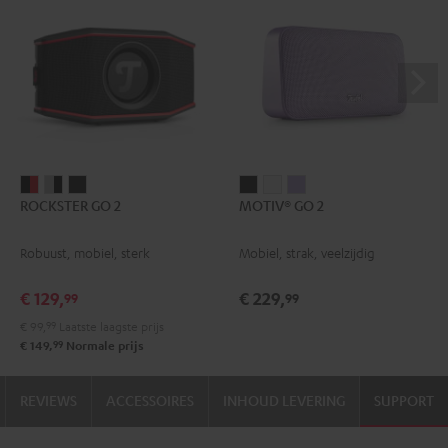
ROCKSTER
ROCKSTER
ROCKSTER
MOTIV®
MOTIV®
MOTIV®
ROCKSTER GO 2
MOTIV® GO 2
GO
GO
GO
GO
GO
GO
2
2
2
2
2
2
Robuust, mobiel, sterk
Mobiel, strak, veelzijdig
Zwart
Gray
Night
Night
Silver
Soft
&
&
black
black
White
Lavender
€ 129,
€ 229,
99
99
Rood
Black
€ 99,
99
Laatste laagste prijs
99
€ 149,
Normale prijs
REVIEWS
ACCESSOIRES
INHOUD LEVERING
SUPPORT