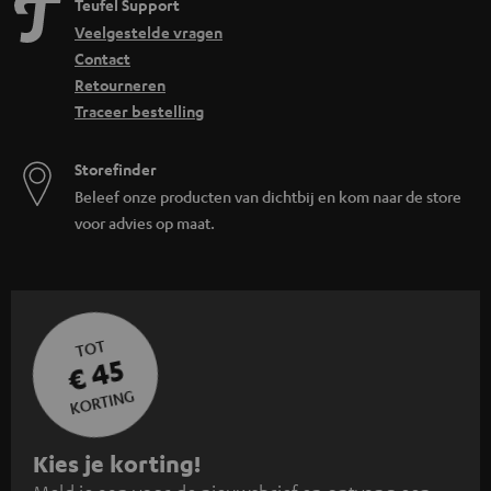
Teufel Support
Veelgestelde vragen
Contact
Retourneren
Traceer bestelling
Storefinder
Beleef onze producten van dichtbij en kom naar de store
voor advies op maat.
TOT
€ 45
KORTING
A
Kies je korting!