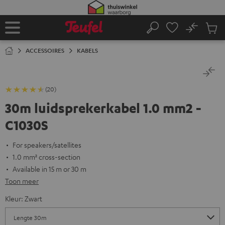
GA
NAAR
NHOUD
No
Ops
Home
Zoeken
Produ
winke
ACCESSOIRES
KABELS
(20)
30m luidsprekerkabel 1.0 mm2 -
C1030S
For speakers/satellites
1.0 mm² cross-section
Available in 15 m or 30 m
Toon meer
Kleur:
Zwart