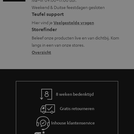
Ma–vr 09:00–17:00 uur.
n
g
n
n
a
Weekend & Duitse feestdagen gesloten
l
t
f
t
Teufel support
o
a
o
i
Hier vind je
Veelgestelde vragen
s
c
Storefinder
r
e
s
t
Beleef onze producten live en van dichtbij. Kom
m
langs in een van onze stores.
a
i
a
Overzicht
r
n
t
y
f
i
o
e
r
m
8 weken bedenktijd
a
Gratis retourneren
t
i
Inhouse klantenservice
e