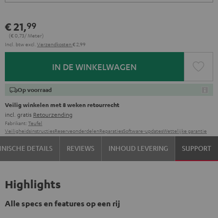
€ 21,
99
(€ 0,
73
/ Meter)
Incl. btw
excl.
Verzendkosten
€ 2,99
IN DE WINKELWAGEN
Op voorraad
Veilig winkelen met 8 weken retourrecht
incl. gratis
Retourzending
Fabrikant:
Teufel
Veiligheidsinstructies
Reserveonderdelen
Reparaties
Software-updates
Wettelijke garantie
NISCHE DETAILS
REVIEWS
INHOUD LEVERING
SUPPORT
Highlights
Alle specs en features op een rij