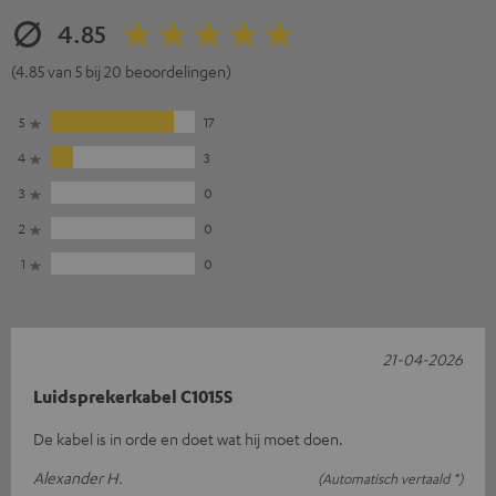
4.85
(4.85 van 5 bij 20 beoordelingen)
5
17
4
3
3
0
2
0
1
0
21-04-2026
Luidsprekerkabel C1015S
De kabel is in orde en doet wat hij moet doen.
Alexander H.
(Automatisch vertaald *)