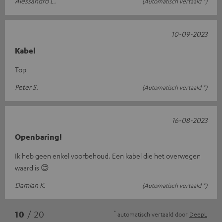
Alessandro L.
(Automatisch vertaald *)
10-09-2023
Kabel
Top
Peter S.
(Automatisch vertaald *)
16-08-2023
Openbaring!
Ik heb geen enkel voorbehoud. Een kabel die het overwegen
waard is 😊
Damian K.
(Automatisch vertaald *)
*
10
/ 20
automatisch vertaald door
DeepL