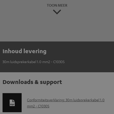
TOON MEER
Inhoud levering
30m luidsprekerkabel 1.0 mm2 - C1030S
Downloads & support
D
Conformiteitsverklaring: 30m luidsprekerkabel 1.0
mm2 - C1030S
o