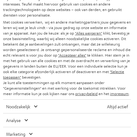
u
CARRIÈRE
interesses. Teufel maakt hiervoor gebruik van cookies en andere
DUITSLAND
w
trackingtechnologieën op deze websites – ook van derden, en gebruikt
HIFI-SPEAKERS
diensten voor personalisatie.
PERS & MARKETING
s
Met cookies verwerken, wij en andere marketingpartners jouw gegevens en
OOSTENRIJK
SMART HOME
leren wij wat je leuk vindt - via jouw gedrag op onze website en informatie
b
B2B
van je apparaat. Aan jou de keuze: als je op
"Alles weigeren"
klikt, bevestig je
r
onze basisinstelling, waarbij wij alleen noodzakelijke cookies activeren. Dit
ZWITSERLAND
BLUETOOTH
PARTNERPROGRAMMA
betekent dat je aanbevelingen zult ontvangen, maar dat ze willekeurig
i
worden geselecteerd. Je ontvangt gepersonaliseerde reclame en inhoud die
KOPTELEFOONS
echt relevant is voor jou door op
"Accepteer alles"
te klikken. Hier stem je in
e
NEDERLAND
BLOG
met het gebruik van alle cookies en met de overdracht en verwerking van je
f
gegevens in landen buiten de EU/EER. Voor een individuele selectie kun je
BLUETOOTH KOPTELEFOONS
NEWSLETTER
ook elke categorie afzonderlijk activeren of deactiveren en met
"Selectie
BELGIË
toepassen"
bevestigen.
COMPLETE SETS
Je kunt alle toestemmingen op elk moment aanpassen onder
STORES
"Gegevensinstellingen" en met werking voor de toekomst intrekken. Voor
FRANKRIJK
SPEAKERS
meer informatie kun je ook kijken naar ons
privacybeleid
en het
impressum
.
TEUFEL VOORDELEN
Noodzakelijk
Altijd actief
POLEN
ULTIMA
TEUFEL STORY
Analyse
IN-EAR
SPANJE
MANAGEMENT
'Kennelijke' (typ)fouten voorbehouden. De op de foto's afgebeelde
Marketing
FANSHOP