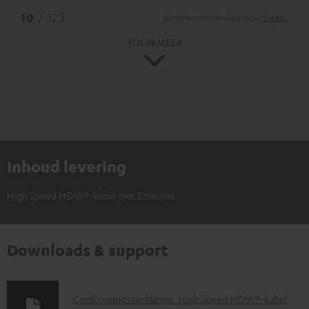
*
10
/ 123
automatisch vertaald door
DeepL
TOON MEER
Inhoud levering
High Speed HDMI®-kabel met Ethernet
Downloads & support
D
Conformiteitsverklaring: High Speed HDMI®-kabel