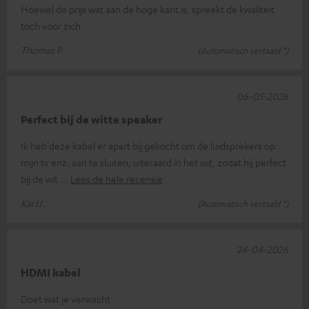
Hoewel de prijs wat aan de hoge kant is, spreekt de kwaliteit
toch voor zich
Thomas P.
(Automatisch vertaald *)
06-05-2026
Perfect bij de witte speaker
Ik heb deze kabel er apart bij gekocht om de luidsprekers op
mijn tv enz. aan te sluiten, uiteraard in het wit, zodat hij perfect
bij de wit
Lees de hele recensie
Kai U.
(Automatisch vertaald *)
24-04-2026
HDMI kabel
Doet wat je verwacht