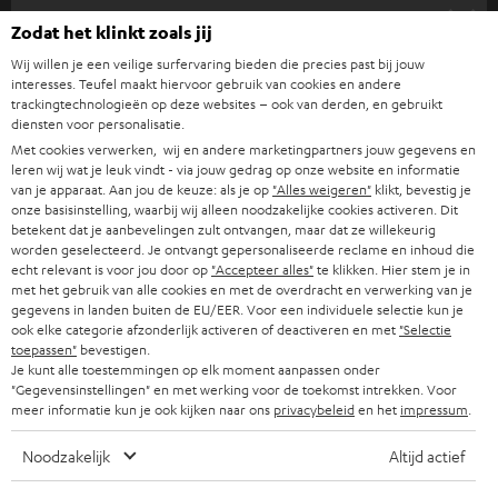
SUPPORT
e
Teufel online shops
Zodat het klinkt zoals jij
SOUNDBARS
u
CARRIÈRE
Wij willen je een veilige surfervaring bieden die precies past bij jouw
DUITSLAND
w
interesses. Teufel maakt hiervoor gebruik van cookies en andere
HIFI-SPEAKERS
trackingtechnologieën op deze websites – ook van derden, en gebruikt
PERS & MARKETING
s
diensten voor personalisatie.
OOSTENRIJK
SMART HOME
b
Met cookies verwerken, wij en andere marketingpartners jouw gegevens en
B2B
leren wij wat je leuk vindt - via jouw gedrag op onze website en informatie
r
van je apparaat. Aan jou de keuze: als je op
"Alles weigeren"
klikt, bevestig je
ZWITSERLAND
BLUETOOTH
PARTNERPROGRAMMA
onze basisinstelling, waarbij wij alleen noodzakelijke cookies activeren. Dit
i
betekent dat je aanbevelingen zult ontvangen, maar dat ze willekeurig
KOPTELEFOONS
e
worden geselecteerd. Je ontvangt gepersonaliseerde reclame en inhoud die
NEDERLAND
BLOG
echt relevant is voor jou door op
"Accepteer alles"
te klikken. Hier stem je in
f
BLUETOOTH KOPTELEFOONS
met het gebruik van alle cookies en met de overdracht en verwerking van je
NEWSLETTER
gegevens in landen buiten de EU/EER. Voor een individuele selectie kun je
BELGIË
ook elke categorie afzonderlijk activeren of deactiveren en met
"Selectie
COMPLETE SETS
STORES
toepassen"
bevestigen.
Je kunt alle toestemmingen op elk moment aanpassen onder
FRANKRIJK
SPEAKERS
"Gegevensinstellingen" en met werking voor de toekomst intrekken. Voor
TEUFEL VOORDELEN
meer informatie kun je ook kijken naar ons
privacybeleid
en het
impressum
.
POLEN
ULTIMA
TEUFEL STORY
Noodzakelijk
Altijd actief
IN-EAR
SPANJE
MANAGEMENT