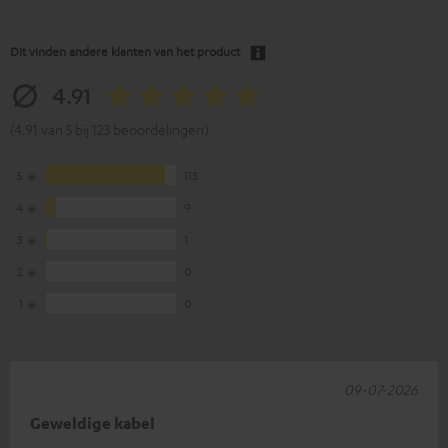
Dit vinden andere klanten van het product
4.91
(4.91 van 5 bij 123 beoordelingen)
5
113
4
9
3
1
2
0
1
0
09-07-2026
Geweldige kabel