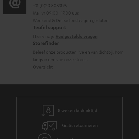
e
o
o
+31 (0)20 8083195
i
m
Ma–vr 09:00–17:00 uur.
n
g
n
n
a
Weekend & Duitse feestdagen gesloten
l
t
f
t
Teufel support
o
a
o
i
Hier vind je
Veelgestelde vragen
s
c
Storefinder
r
e
s
t
Beleef onze producten live en van dichtbij. Kom
m
langs in een van onze stores.
a
i
a
Overzicht
r
n
t
y
f
i
o
e
r
m
8 weken bedenktijd
a
Gratis retourneren
t
i