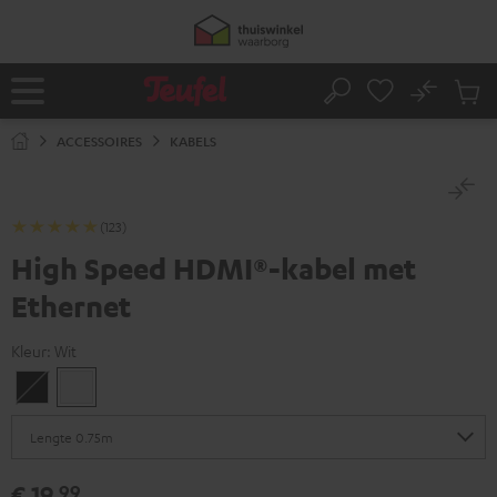
GA
NAAR
NHOUD
No
Ops
Home
Zoeken
Produ
winke
ACCESSOIRES
KABELS
(123)
High Speed HDMI®-kabel met
Ethernet
Kleur:
Wit
Zwart
Wit
€ 19,
99