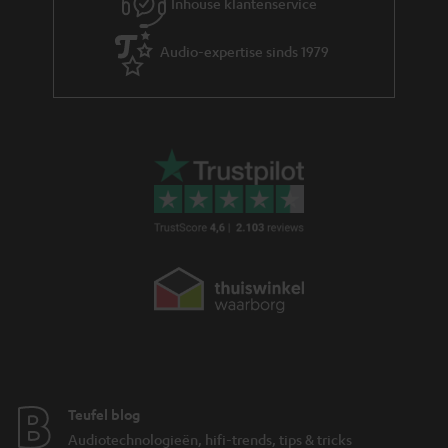
Inhouse klantenservice
e
Audio-expertise sinds 1979
Teufel blog
Audiotechnologieën, hifi-trends, tips & tricks