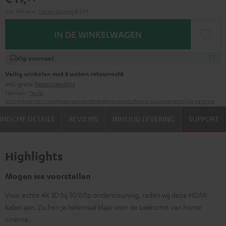
Incl. btw
excl.
Verzendkosten
€ 2,99
IN DE WINKELWAGEN
Op voorraad
Veilig winkelen met 8 weken retourrecht
incl. gratis
Retourzending
Fabrikant:
Teufel
Veiligheidsinstructies
Reserveonderdelen
Reparaties
Software-updates
Wettelijke garantie
NISCHE DETAILS
REVIEWS
INHOUD LEVERING
SUPPORT
Highlights
Mogen we voorstellen
Voor echte 4K 3D bij 50/60p ondersteuning, raden wij deze HDMI
kabel aan. Zo ben je helemaal klaar voor de toekomst van home
cinema.