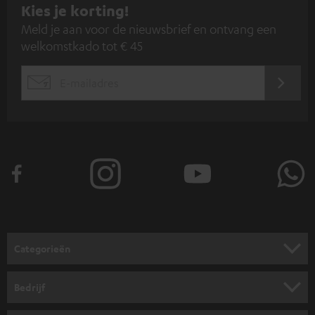
A
Kies je korting!
Meld je aan voor de nieuwsbrief en ontvang een
a
welkomstkado tot € 45
n
m
AANM
EMAIL
e
WIDGET
l
d
e
n
v
o
o
Categorieën
r
HOME CINEMA SPEAKERS
n
Bedrijf
i
COMPLETE SYSTEMEN