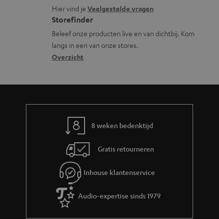
o
a
o
i
Hier vind je
Veelgestelde vragen
s
c
Storefinder
r
e
s
t
Beleef onze producten live en van dichtbij. Kom
m
langs in een van onze stores.
a
i
a
Overzicht
r
n
t
y
f
i
o
e
r
m
8 weken bedenktijd
a
Gratis retourneren
t
i
Inhouse klantenservice
e
Audio-expertise sinds 1979