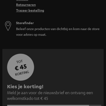
Retourneren
Traceer bestelling
Storefinder
Beleef onze producten van dichtbij en kom naar de store
voor advies op maat.
TOT
€ 45
KORTING
A
Kies je korting!
Meld je aan voor de nieuwsbrief en ontvang een
a
welkomstkado tot € 45
n