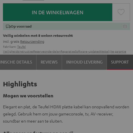
IN DE WINKELWAGEN
Op voorraad
Veilig winkelen met 8 weken retourrecht
incl. gratis
Retourzending
Fabrikant:
Teufel
Veiligheidsinstructies
Reserveonderdelen
Reparaties
Software-updates
Wettelijke garantie
NISCHE DETAILS
REVIEWS
INHOUD LEVERING
SUPPORT
Highlights
Mogen we voorstellen
Elegant en plat, de Teufel HDMI platte kabel kan onopvallend worden
gelegd. Gebruik hem om jouw gameconsole, tv, AV-receiver,
soundbar en meer aan te sluiten.