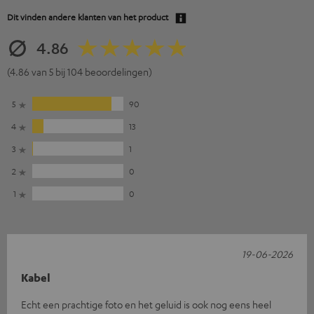
Dit vinden andere klanten van het product
4.86
(4.86 van 5 bij 104 beoordelingen)
5
90
4
13
3
1
2
0
1
0
19-06-2026
Kabel
Echt een prachtige foto en het geluid is ook nog eens heel