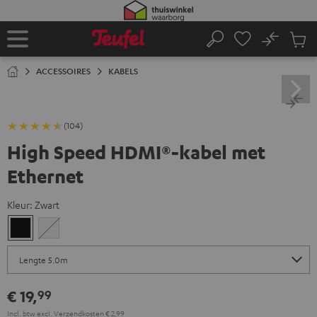
GA
NAAR
NHOUD
No
Ops
Home
Zoeken
Produ
winke
ACCESSOIRES
KABELS
(104)
High Speed HDMI®-kabel met
Ethernet
Kleur:
Zwart
Zwart
Wit
€ 19,
99
Incl. btw
excl.
Verzendkosten
€ 2,99