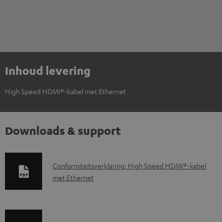
Inhoud levering
High Speed HDMI®-kabel met Ethernet
Downloads & support
D
Conformiteitsverklaring: High Speed HDMI®-kabel
met Ethernet
o
w
n