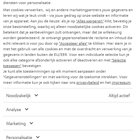
s
diensten voor personalisatie.
OOSTENRIJK
SMART HOME
Met cookies verwerken, wij en andere marketingpartners jouw gegevens en
b
B2B
leren wij wat je leuk vindt - via jouw gedrag op onze website en informatie
r
van je apparaat. Aan jou de keuze: als je op
"Alles weigeren"
klikt, bevestig je
ZWITSERLAND
BLUETOOTH
PARTNERPROGRAMMA
onze basisinstelling, waarbij wij alleen noodzakelijke cookies activeren. Dit
i
betekent dat je aanbevelingen zult ontvangen, maar dat ze willekeurig
KOPTELEFOONS
worden geselecteerd. Je ontvangt gepersonaliseerde reclame en inhoud die
e
NEDERLAND
BLOG
echt relevant is voor jou door op
"Accepteer alles"
te klikken. Hier stem je in
f
met het gebruik van alle cookies en met de overdracht en verwerking van je
BLUETOOTH KOPTELEFOONS
NEWSLETTER
gegevens in landen buiten de EU/EER. Voor een individuele selectie kun je
BELGIË
ook elke categorie afzonderlijk activeren of deactiveren en met
"Selectie
COMPLETE SETS
toepassen"
bevestigen.
STORES
Je kunt alle toestemmingen op elk moment aanpassen onder
FRANKRIJK
"Gegevensinstellingen" en met werking voor de toekomst intrekken. Voor
SPEAKERS
TEUFEL VOORDELEN
meer informatie kun je ook kijken naar ons
privacybeleid
en het
impressum
.
POLEN
ULTIMA
TEUFEL STORY
Noodzakelijk
Altijd actief
IN-EAR
SPANJE
MANAGEMENT
Analyse
'Kennelijke' (typ)fouten voorbehouden. De op de foto's afgebeelde
FANSHOP
DUURZAAMHEID
Marketing
accessoires zijn niet bij de levering inbegrepen. Eventuele
ITALIË
verwijderingskosten voor batterijen zijn bij de prijs inbegrepen.
NIEUWKOMERS
NORMEN EN WAARDES
Personalisatie