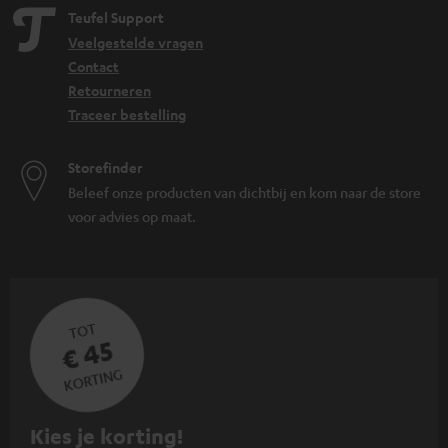
Teufel Support
Veelgestelde vragen
Contact
Retourneren
Traceer bestelling
Storefinder
Beleef onze producten van dichtbij en kom naar de store
voor advies op maat.
TOT
€ 45
KORTING
A
Kies je korting!