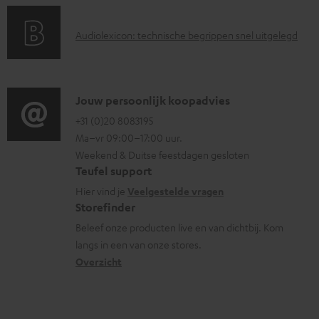
d
a
n
i
A
Audiolexicon: technische begrippen snel uitgelegd
n
n
u
t
f
d
i
o
i
C
Jouw persoonlijk koopadvies
e
r
o
o
+31 (0)20 8083195
i
m
Ma–vr 09:00–17:00 uur.
g
n
n
a
Weekend & Duitse feestdagen gesloten
l
t
f
t
Teufel support
o
a
o
i
Hier vind je
Veelgestelde vragen
s
c
Storefinder
r
e
s
t
Beleef onze producten live en van dichtbij. Kom
m
langs in een van onze stores.
a
i
a
Overzicht
r
n
t
y
f
i
o
e