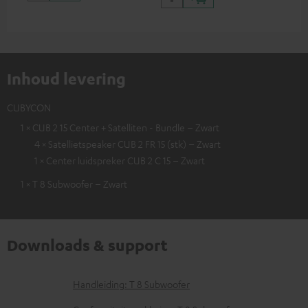
Inhoud levering
CUBYCON
1 × CUB 2 15 Center + Satelliten - Bundle – Zwart
4 × Satellietspeaker CUB 2 FR 15 (stk) – Zwart
1 × Center luidspreker CUB 2 C 15 – Zwart
1 × T 8 Subwoofer – Zwart
Downloads & support
D
Handleiding: T 8 Subwoofer
o