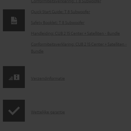
Conformiteitsverklaring: T 8 Subwoofer
w
Quick Start Guide: T 8 Subwoofer
n
Safety Booklet: T 8 Subwoofer
l
o
Handleiding: CUB 2 15 Center + Satelliten - Bundle
a
Conformiteitsverklaring: CUB 2 15 Center + Satelliten -
d
Bundle
d
o
c
V
Verzendinformatie
u
e
m
r
e
z
G
n
Wettelijke garantie
e
a
t
n
r
e