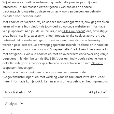
Wij willen je een veilige surfervaring bieden die precies past bij jouw
SOUNDBARS
u
CARRIÈRE
interesses. Teufel maakt hiervoor gebruik van cookies en andere
DUITSLAND
w
trackingtechnologieën op deze websites – ook van derden, en gebruikt
HIFI-SPEAKERS
diensten voor personalisatie.
PERS & MARKETING
s
Met cookies verwerken, wij en andere marketingpartners jouw gegevens en
OOSTENRIJK
SMART HOME
leren wij wat je leuk vindt - via jouw gedrag op onze website en informatie
b
B2B
van je apparaat. Aan jou de keuze: als je op
"Alles weigeren"
klikt, bevestig je
r
onze basisinstelling, waarbij wij alleen noodzakelijke cookies activeren. Dit
ZWITSERLAND
BLUETOOTH
PARTNERPROGRAMMA
betekent dat je aanbevelingen zult ontvangen, maar dat ze willekeurig
i
worden geselecteerd. Je ontvangt gepersonaliseerde reclame en inhoud die
KOPTELEFOONS
echt relevant is voor jou door op
"Accepteer alles"
te klikken. Hier stem je in
e
NEDERLAND
BLOG
met het gebruik van alle cookies en met de overdracht en verwerking van je
f
gegevens in landen buiten de EU/EER. Voor een individuele selectie kun je
BLUETOOTH KOPTELEFOONS
NEWSLETTER
ook elke categorie afzonderlijk activeren of deactiveren en met
"Selectie
BELGIË
toepassen"
bevestigen.
COMPLETE SETS
Je kunt alle toestemmingen op elk moment aanpassen onder
STORES
"Gegevensinstellingen" en met werking voor de toekomst intrekken. Voor
FRANKRIJK
SPEAKERS
meer informatie kun je ook kijken naar ons
privacybeleid
en het
impressum
.
TEUFEL VOORDELEN
Noodzakelijk
Altijd actief
POLEN
ULTIMA
TEUFEL STORY
Analyse
IN-EAR
SPANJE
MANAGEMENT
'Kennelijke' (typ)fouten voorbehouden. De op de foto's afgebeelde