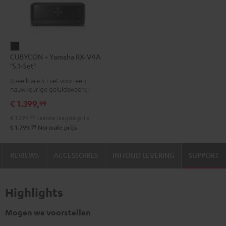
CUBYCON
CUBYCON + Yamaha RX-V4A
+
"5.1-Set"
Yamaha
Speelklare 5.1 set voor een
RX-
nauwkeurige geluidsweergave
V4A
€ 1.399,
99
"5.1-
€ 1.299,
99
Laatste laagste prijs
Set"
99
€ 1.799,
Normale prijs
Zwart
REVIEWS
ACCESSOIRES
INHOUD LEVERING
SUPPORT
Highlights
Mogen we voorstellen