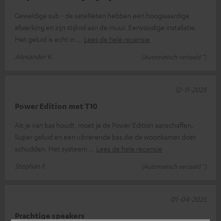
Geweldige sub - de satellieten hebben een hoogwaardige
afwerking en zijn stijlvol aan de muur. Eenvoudige installatie.
Het geluid is echt in
Lees de hele recensie
Alexander K.
(Automatisch vertaald *)
12-11-2025
Power Edition met T10
Als je van bas houdt, moet je de Power Edition aanschaffen.
Super geluid en een vibrerende bas die de woonkamer doet
schudden. Het systeem
Lees de hele recensie
Stephan F.
(Automatisch vertaald *)
01-04-2025
Prachtige speakers