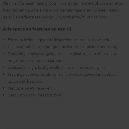
Klein van formaat, maar groots in klank: de nieuwe Cubycon is net zo
krachtig van volume als zijn voorganger maar is er nu in een nieuw
jasje! De perfecte set voor jouw woonkamer/thuisbioscoop.
Alle specs en features op een rij
Extreem kleine high end luidspreker-set met top kwaliteit
2-kanaals satellieten met geanodiseerde aluminium behuizing
Neutrale geluidsweergave, precieze plaatsing van effecten en
hoge spraakkverstaanbaarheid
Exclusief design: licht gewelfde aluminium speakergrills
Krachtige subwoofer, als front of downfire subwoofer inzetbaar,
optioneel draadloos
Past op elke AV-receiver
Geschikt voor ruimtes tot 35 m²