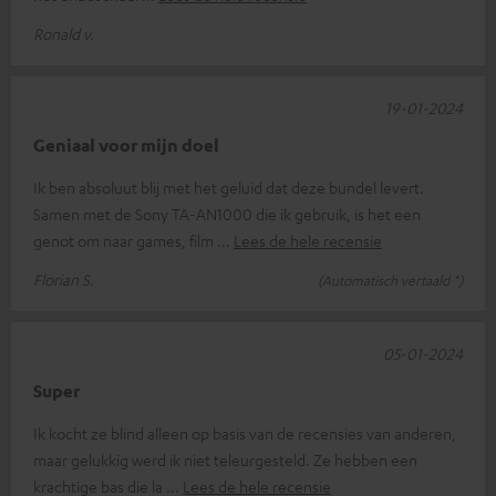
Ronald v.
19-01-2024
Geniaal voor mijn doel
Ik ben absoluut blij met het geluid dat deze bundel levert.
Samen met de Sony TA-AN1000 die ik gebruik, is het een
genot om naar games, film
Lees de hele recensie
Florian S.
(Automatisch vertaald *)
05-01-2024
Super
Ik kocht ze blind alleen op basis van de recensies van anderen,
maar gelukkig werd ik niet teleurgesteld. Ze hebben een
krachtige bas die la
Lees de hele recensie