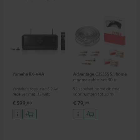
Yamaha RX-V4A
Advantage C3535S 5.1 home
cinema cable-set 30 m²
Yamaha's topklasse 5.2 AV-
5.1 kabelset home cinema
receiver met 115 watt
voor ruimten tot 30 m²
uitgangsvermogen per kanaal
€ 599,
€ 79,
00
99
(6 ohm, 0,9% THD),
versterker met hoge slew rate