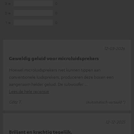
3
0
2
0
1
0
12-03-2026
Geweldig geluid voor microluidsprekers
Hoewel microluidsprekers niet kunnen tippen aan
conventionele luidsprekers, produceren deze boxen een
aangenaam helder geluid. De subwoofer
Lees de hele recensie
Götz T.
(Automatisch vertaald *)
12-12-2025
Briljant en krachtig tegelijk.