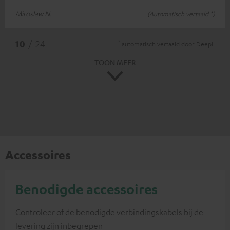
Miroslaw N.
(Automatisch vertaald *)
*
10
/ 24
automatisch vertaald door
DeepL
TOON MEER
Accessoires
Benodigde accessoires
Controleer of de benodigde verbindingskabels bij de
levering zijn inbegrepen