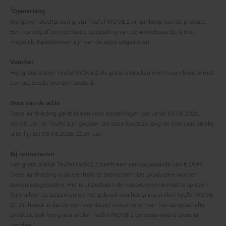
1
r
Opmerking
We geven slechts een gratis Teufel MOVE 2 bij aankoop van dit product.
m
Een korting of een contante uitbetaling van de winkelwaarde is niet
a
mogelijk. Kadobonnen zijn van de actie uitgesloten.
t
Voucher
i
Het gratis artikel Teufel MOVE 2 als gratis extra kan niet in combinatie met
een actiecode worden besteld.
e
Duur van de actie
Deze aanbieding geldt alleen voor bestellingen die vanaf 03.08.2026,
00:00 uur bij Teufel zijn gedaan. De actie loopt zo lang de voorraad strekt.
Uiterlijk tot 08.08.2026, 23:59 uur.
Bij retourneren
Het gratis artikel Teufel MOVE 2 heeft een verkoopwaarde van € 29,99.
Deze aanbieding is als eenheid te betrachten. De producten worden
samen aangeboden. Het is uitgesloten de koopovereenkomst te splitsen
(bijv. alleen te beperken op het gebruik van het gratis artikel Teufel MOVE
2). Dit houdt in dat bij een eventueel retourneren van het aangeschafte
product, ook het gratis artikel Teufel MOVE 2 geretourneerd dient te
worden.