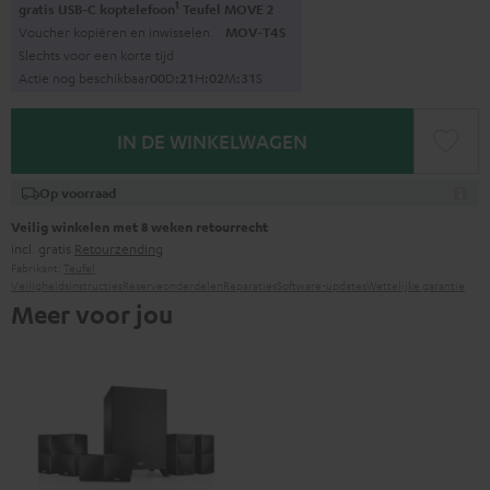
1
gratis USB-C koptelefoon
Teufel MOVE 2
Voucher kopiëren en inwisselen.
MOV-T4S
Slechts voor een korte tijd
Actie nog beschikbaar
0
0
D
:
2
1
H
:
0
2
M
:
3
0
S
IN DE WINKELWAGEN
Op voorraad
Veilig winkelen met 8 weken retourrecht
incl. gratis
Retourzending
Fabrikant:
Teufel
Veiligheidsinstructies
Reserveonderdelen
Reparaties
Software-updates
Wettelijke garantie
Meer voor jou