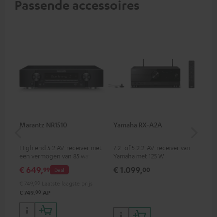
Passende accessoires
Marantz NR1510
Yamaha RX-A2A
Pan
DP
High end 5.2 AV-receiver met
7.2- of 5.2.2-AV-receiver van
Ult
een vermogen van 85 watt
Yamaha met 125 W
met
per kanaal
uitgangsvermogen per kanaal
HD
€ 649,
€ 1.099,
€ 
99
00
Deal
(8 Ohm, 0,9 % THD)
wa
sup
€ 749,
00
Laatste laagste prijs
lev
00
€ 749,
AP
kle