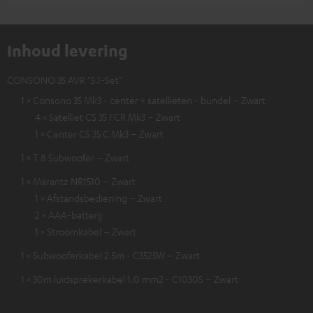
Inhoud levering
CONSONO 35 AVR "5.1-Set"
1 × Consono 35 Mk3 - center + satellieten - bundel – Zwart
4 × Satelliet CS 35 FCR Mk3 – Zwart
1 × Center CS 35 C Mk3 – Zwart
1 × T 8 Subwoofer – Zwart
1 × Marantz NR1510 – Zwart
1 × Afstandsbediening – Zwart
2 × AAA-batterij
1 × Stroomkabel – Zwart
1 × Subwooferkabel 2.5m - C3525W – Zwart
1 × 30m luidsprekerkabel 1.0 mm2 - C1030S – Zwart