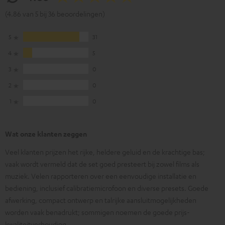
(4.86 van 5 bij 36 beoordelingen)
5
31
4
5
3
0
2
0
1
0
Wat onze klanten zeggen
Veel klanten prijzen het rijke, heldere geluid en de krachtige bas;
vaak wordt vermeld dat de set goed presteert bij zowel films als
muziek. Velen rapporteren over een eenvoudige installatie en
bediening, inclusief calibratiemicrofoon en diverse presets. Goede
afwerking, compact ontwerp en talrijke aansluitmogelijkheden
worden vaak benadrukt; sommigen noemen de goede prijs-
kwaliteitverhouding.