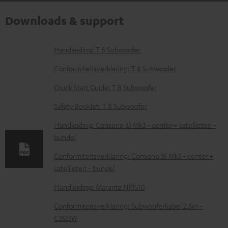
Downloads & support
D
Handleiding: T 8 Subwoofer
o
Conformiteitsverklaring: T 8 Subwoofer
w
Quick Start Guide: T 8 Subwoofer
n
Safety Booklet: T 8 Subwoofer
l
o
Handleiding: Consono 35 Mk3 - center + satellieten -
bundel
a
d
Conformiteitsverklaring: Consono 35 Mk3 - center +
satellieten - bundel
d
o
Handleiding: Marantz NR1510
c
Conformiteitsverklaring: Subwooferkabel 2.5m -
u
C3525W