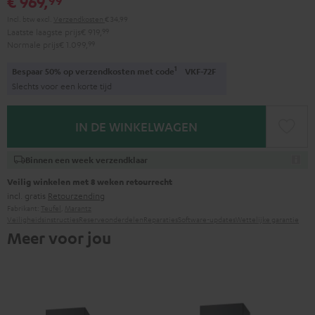
€ 969,
Incl. btw
excl.
Verzendkosten
€ 34,99
Laatste laagste prijs
€ 919,
99
Normale prijs
€ 1.099,
99
1
Bespaar 50% op verzendkosten met code
VKF-72F
Slechts voor een korte tijd
IN DE WINKELWAGEN
Binnen een week verzendklaar
Veilig winkelen met 8 weken retourrecht
incl. gratis
Retourzending
Fabrikant:
Teufel
,
Marantz
Veiligheidsinstructies
Reserveonderdelen
Reparaties
Software-updates
Wettelijke garantie
Meer voor jou