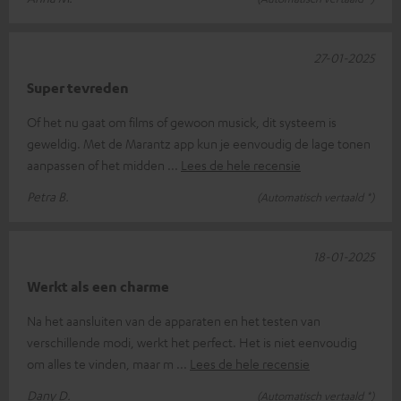
27-01-2025
Super tevreden
Of het nu gaat om films of gewoon musick, dit systeem is
geweldig. Met de Marantz app kun je eenvoudig de lage tonen
aanpassen of het midden
Lees de hele recensie
Petra B.
(Automatisch vertaald *)
18-01-2025
Werkt als een charme
Na het aansluiten van de apparaten en het testen van
verschillende modi, werkt het perfect. Het is niet eenvoudig
om alles te vinden, maar m
Lees de hele recensie
Dany D.
(Automatisch vertaald *)