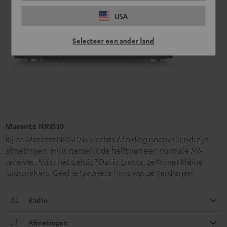
USA
Selecteer een ander land
Marantz NR1510
Bij de Marantz NR1510 is slechts één ding onopvallend: zijn
afmetingen. Hij is namelijk de helft van een normale AV-
receiver. Maar het geluid? Dat is groots, zelfs met kleine
luidsprekers. Geef je favoriete films wat ze verdienen.
Radio
Afmetingen