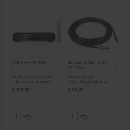
YAMAHA CD-S303
Subwooferkabel 5.0m -
Sta
C3550W
Kwaliteits cd-speler met
Hoogwaardige
Sta
indrukwekkend geluid en
verbindingskabel subwoofer
hoogwaardige afwerking
cinch mono
€ 379,
€ 24,
€ 
00
99