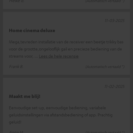
Heike d.
(Automatisch vertaald *)
11-03-2025
Home cinema deluxe
Mega,tevreden installatie van de receiver een beetje trikky bas
voor de grootte,ongelooflijk gail en precieze bediening van de
streams voor,
Lees de hele recensie
Frank B.
(Automatisch vertaald *)
11-02-2025
Maakt me blij!
Eenvoudige set-up, eenvoudige bediening, variabele
geluidsinstellingen via afstandsbediening of app. Prachtig
geluid!
Anna M.
(Automatisch vertaald *)