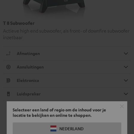
T 8 Subwoofer
Actieve high end subwoofer, als front- of downfire subwoofer
inzetbaar
Afmetingen
Aansluitingen
Elektronica
Luidspreker
Selecteer een land of regio om de inhoud voor je
locatie te bekijken en online te shoppen.
NEDERLAND