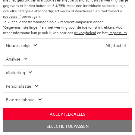
met het gebruik van alle cookies en met de overdracht en verwerking van je
i
gepubliceerd worden door derden zonder schriftelijke toestemming van
gegevens in landen buiten de EU/EER. Voor een individuele selectie kun je
Lautsprecher Teufel GmbH. Voor de exacte voorwaarden verwijzen wij je
ook elke categorie afzonderlijk activeren of deactiveren en met
"Selectie
e
naar de
Algemene Voorwaarden
.
toepassen"
bevestigen.
Je kunt alle toestemmingen op elk moment aanpassen onder
"Gegevensinstellingen" en met werking voor de toekomst intrekken. Voor
meer informatie kun je ook kijken naar ons
privacybeleid
en het
impressum
.
Noodzakelijk
Altijd actief
8 weken bedenktijd
Analyse
Gratis retourneren
Marketing
Inhouse klantenservice
Personalisatie
Audio-expertise sinds 1979
Externe inhoud
ACCEPTEER ALLES
Chat
SELECTIE TOEPASSEN
starten