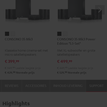
CONSONO
CONSONO
CONSONO
CONSONO
CONSONO 35 Mk3
CONSONO 35 Mk3 Power
35
35
35
35
Edition "5.1-Set"
Mk3
Mk3
Mk3
Mk3
Klassieke home cinema-set met
Met XL-subwoofer en grote
Zwart
Wit
Power
Power
micro satellietspeakers
satellietspeakers
Edition
Edition
€ 399,
€ 499,
99
99
"5.1-
"5.1-
€ 349,
99
Laatste laagste prijs
€ 449,
99
Laatste laagste prijs
Set"
Set"
99
99
€ 429,
Normale prijs
€ 529,
Normale prijs
Zwart
Wit
REVIEWS
ACCESSOIRES
INHOUD LEVERING
SUPPORT
Highlights