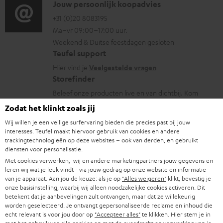
i
C
Jouw persoonlijk koopadvies
e
r
o
o
+31 (0)20 8083195
i
m
Ma–vr 09:00–17:00 uur.
g
n
n
a
Weekend & Duitse feestdagen gesloten
l
t
f
t
Teufel support
o
a
o
i
Hier vind je
Veelgestelde vragen
s
c
Storefinder
r
e
s
t
Beleef onze producten live en van dichtbij. Kom
m
langs in een van onze stores.
a
i
Zodat het klinkt zoals jij
a
Overzicht
r
n
Wij willen je een veilige surfervaring bieden die precies past bij jouw
t
interesses. Teufel maakt hiervoor gebruik van cookies en andere
y
f
i
trackingtechnologieën op deze websites – ook van derden, en gebruikt
diensten voor personalisatie.
o
e
Met cookies verwerken, wij en andere marketingpartners jouw gegevens en
1
r
Geldig t/m 15.08.2026, 23:59 uur. De kortingscode geldt alleen op
leren wij wat je leuk vindt - via jouw gedrag op onze website en informatie
www.teufelaudio.nl en is niet geldig op reeds geplaatste en/of gedane
van je apparaat. Aan jou de keuze: als je op
"Alles weigeren"
klikt, bevestig je
m
bestellingen en aankopen. Je kunt een kortingscode niet inruilen voor
onze basisinstelling, waarbij wij alleen noodzakelijke cookies activeren. Dit
betekent dat je aanbevelingen zult ontvangen, maar dat ze willekeurig
a
geld. Deze kortingscode kan niet in combinatie met andere kortingscodes
worden geselecteerd. Je ontvangt gepersonaliseerde reclame en inhoud die
worden gebruikt en geldt alleen voor particulieren. Kortingscodes die op
t
echt relevant is voor jou door op
"Accepteer alles"
te klikken. Hier stem je in
www.teufelaudio.nl staan vermeld, mogen niet worden doorverkocht of