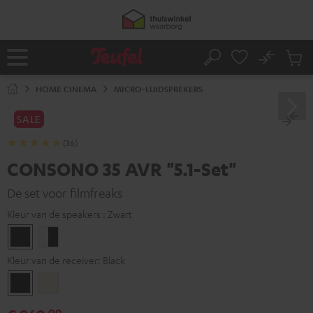
GA
50% verzendkosten besparen met
VKF-72F
NAAR
NHOUD
05
D
:
21
H
:
02
M
:
38
S
No
Ops
Home
Zoeken
Produ
winke
HOME CINEMA
MICRO-LUIDSPREKERS
SALE
(36)
CONSONO 35 AVR "5.1-Set"
De set voor filmfreaks
Kleur van de speakers :
Zwart
Zwart
Wit/zwart
Kleur van de receiver:
Black
Black
Silver-
Gold
99