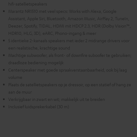
hifi-satellietspeakers
Marantz NR1510 met veel specs: Works with Alexa, Google
Assistant, Apple Siri, Bluetooth, Amazon Music, AirPlay 2, TuneIn,
Deezer, Spotify, TIDAL, HDMI mit HDCP 2.3, HDR (Dolby Vision™,
HDR10, HLG, 3D), eARC, Phono-ingang & meer
5 identieke 2-kanaals speakers met ieder 2 midrange drivers voor
een realistische, krachtige sound
Machtige subwoofer, als front- of downfire suboofer te gebruiken;
draadloze bediening mogelijk
Centerspeaker met goede spraakverstaanbaarheid, ook bij laag
volume
Plaats de satellietspeakers op je dressoir, op een statief of hang ze
aan de muur
Verkrijgbaar in zwart en wit; makkelijk uit te breiden
Inclusief luidsprekerkabel (30 m)