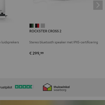
ROCKSTER
ROCKSTER
ROCKSTER
ROCKSTER CROSS 2
CROSS
CROSS
CROSS
2
2
2
 luidsprekers
Stereo bluetooth speaker met IPX5-certificering
Black
Zwart
Light
&
&
gray
€ 299,
99
Green
Rood