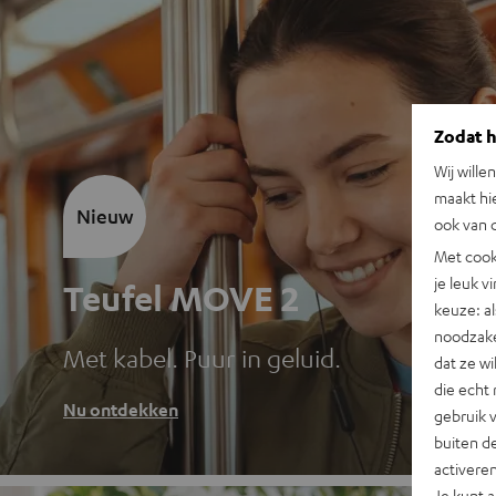
Zodat he
Wij wille
maakt hi
Nieuw
ook van d
Met cook
je leuk v
Teufel MOVE 2
keuze: al
noodzake
Met kabel. Puur in geluid.
dat ze w
die echt 
Nu ontdekken
gebruik 
buiten de
activere
Je kunt 