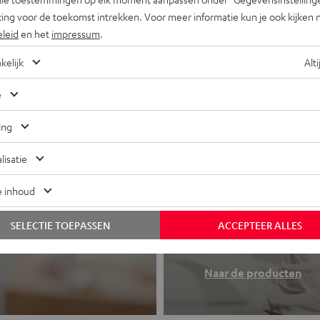
ing voor de toekomst intrekken. Voor meer informatie kun je ook kijken 
eleid
en het
impressum
.
kelijk
Alti
e
ing
lisatie
e inhoud
Koptelefo
 of all-in-one
SELECTIE TOEPASSEN
ACCEPTEER ALLES
Teufel sound to
Naar de producten