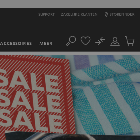
SUPPORT
ZAKELIJKE KLANTEN
STOREFINDER
No
ACCESSOIRES
MEER
Zoeken
Mijn
Produc
account
winkel