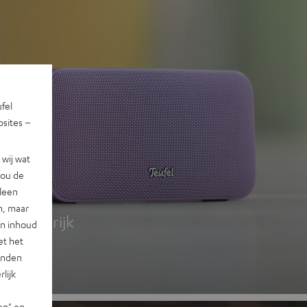
ufel
sites –
wij wat
jou de
 2
lleen
n, maar
g, kleurrijk
en inhoud
et het
landen
lijk
en" en