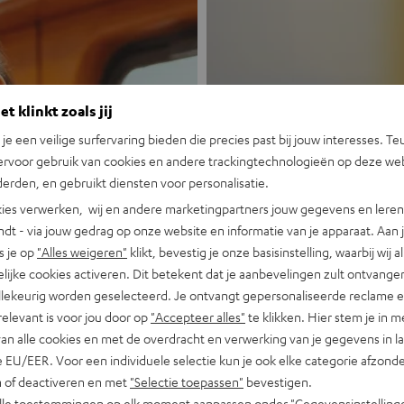
t klinkt zoals jij
n je een veilige surfervaring bieden die precies past bij jouw interesses. Te
ervoor gebruik van cookies en andere trackingtechnologieën op deze web
Nieuw
erden, en gebruikt diensten voor personalisatie.
ies verwerken, wij en andere marketingpartners jouw gegevens en leren 
indt - via jouw gedrag op onze website en informatie van je apparaat. Aan 
MOTIV® GO
s je op
"Alles weigeren"
klikt, bevestig je onze basisinstelling, waarbij wij a
lijke cookies activeren. Dit betekent dat je aanbevelingen zult ontvange
Portable, krachti
illekeurig worden geselecteerd. Je ontvangt gepersonaliseerde reclame 
relevant is voor jou door op
"Accepteer alles"
te klikken. Hier stem je in m
Nu ontdekken
van alle cookies en met de overdracht en verwerking van je gegevens in 
 EU/EER. Voor een individuele selectie kun je ook elke categorie afzonder
n of deactiveren en met
"Selectie toepassen"
bevestigen.
alle toestemmingen op elk moment aanpassen onder "Gegevensinstelling