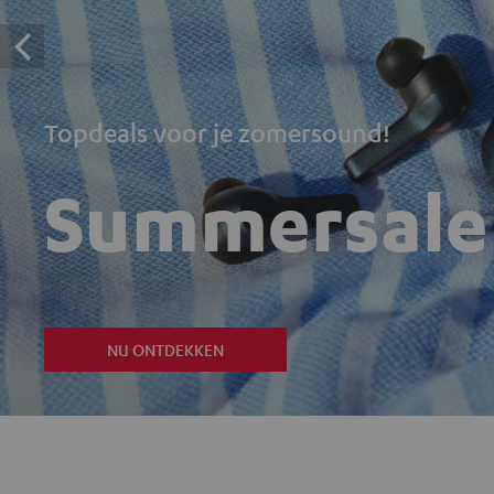
Topdeals voor je zomersound!
Summersale
NU ONTDEKKEN