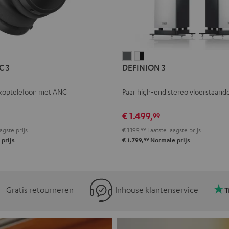
L
DEFINION
DEFINION
C 3
DEFINION 3
E
3
3
Antraciet
Wit/zwart
koptelefoon met ANC
Paar high-end stereo vloerstaande
l
€ 1.499,
99
agste prijs
€ 1.199,
99
Laatste laagste prijs
99
prijs
€ 1.799,
Normale prijs
Gratis retourneren
Inhouse klantenservice