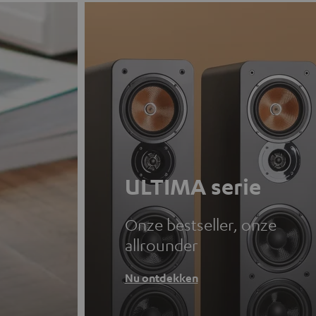
ULTIMA serie
Onze bestseller, onze
allrounder
Nu ontdekken