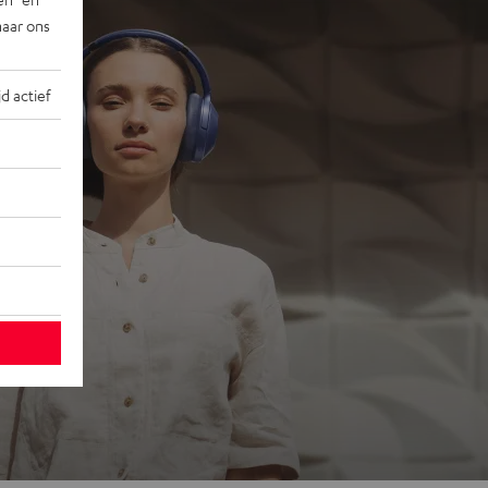
naar ons
jd actief
ons
 go