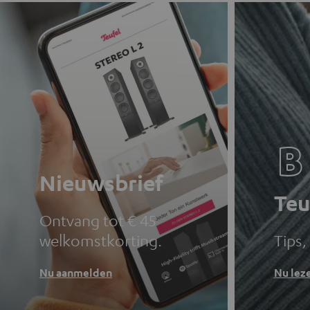
Nieuwsbrief
Teu
Ontvang tot € 45
welkomstkorting.
Tips,
Nu aanmelden
Nu lez