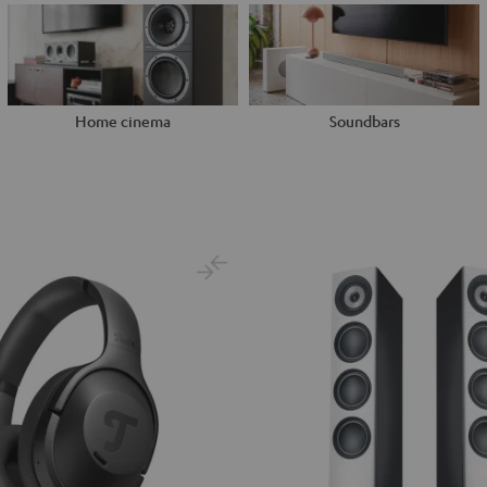
Home cinema
Soundbars