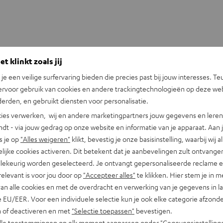
t klinkt zoals jij
n je een veilige surfervaring bieden die precies past bij jouw interesses. Te
+31 (0)20 8083195
ervoor gebruik van cookies en andere trackingtechnologieën op deze web
erden, en gebruikt diensten voor personalisatie.
ies verwerken, wij en andere marketingpartners jouw gegevens en leren 
indt - via jouw gedrag op onze website en informatie van je apparaat. Aan 
s je op
"Alles weigeren"
klikt, bevestig je onze basisinstelling, waarbij wij a
lijke cookies activeren. Dit betekent dat je aanbevelingen zult ontvange
illekeurig worden geselecteerd. Je ontvangt gepersonaliseerde reclame 
relevant is voor jou door op
"Accepteer alles"
te klikken. Hier stem je in m
van alle cookies en met de overdracht en verwerking van je gegevens in 
 EU/EER. Voor een individuele selectie kun je ook elke categorie afzonder
n of deactiveren en met
"Selectie toepassen"
bevestigen.
alle toestemmingen op elk moment aanpassen onder "Gegevensinstelling