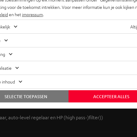
ing voor de toekomst intrekken. Voor meer informatie kun je ook kijken 
eleid
en het
impressum
.
kelijk
Alti
e
ing
subwoofers. De highlights:
lisatie
n 28 Hz
e inhoud
en in de overgangsfrequentie
der volume en laag stroomverbruik
SELECTIE TOEPASSEN
ACCEPTEER ALLES
 set
r, auto-level regelaar en HP (high pass-)filter))