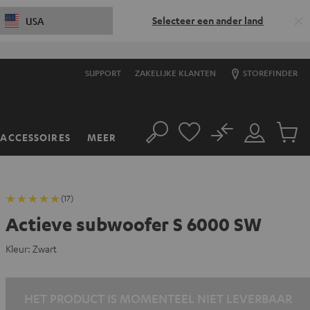
Selecteer een ander land
USA
SUPPORT
ZAKELIJKE KLANTEN
STOREFINDER
No
ACCESSOIRES
MEER
Zoeken
Mijn
Produc
account
winkel
(17)
Actieve subwoofer S 6000 SW
Kleur:
Zwart
HET PRODUCT IS MOMENTEEL NIET LEVERBAAR