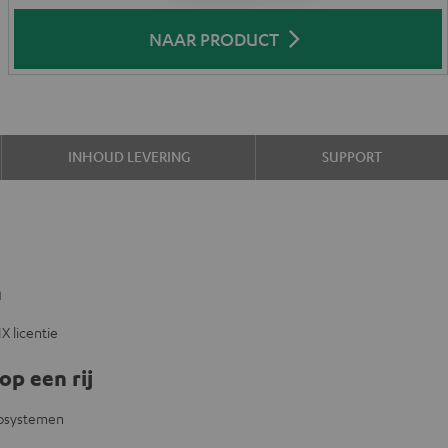
NAAR PRODUCT
INHOUD LEVERING
SUPPORT
n
 licentie
op een rij
eosystemen