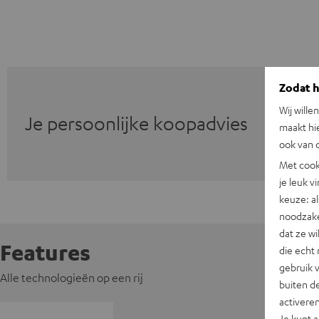
Zodat he
Wij wille
Je persoonlijke koopadvies
maakt hi
ook van d
Met cook
je leuk v
keuze: al
noodzake
dat ze w
Features
die echt 
gebruik 
Alle technologieën op een rij
buiten de
activere
Je kunt 