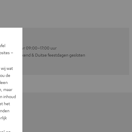
ufel
Ma–vr 09:00–17:00 uur
sites –
Weekend & Duitse feestdagen gesloten
wij wat
jou de
lleen
n, maar
en inhoud
et het
landen
lijk
en" en