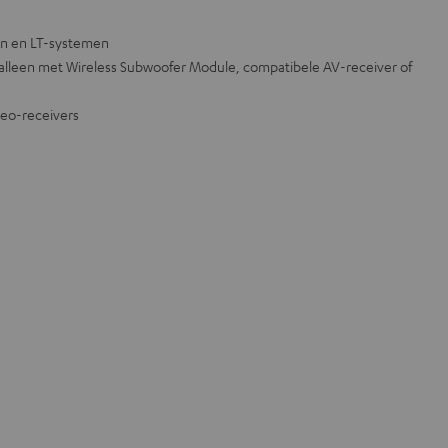
on en LT-systemen
alleen met Wireless Subwoofer Module, compatibele AV-receiver of
reo-receivers