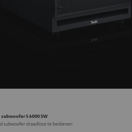
 subwoofer S 6000 SW
d subwoofer draadloos te bedienen