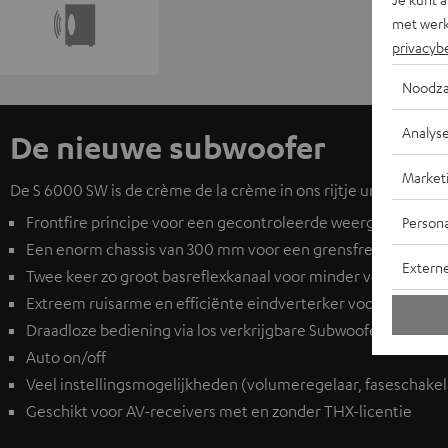
met werk
privacyb
Noodza
Analys
De nieuwe subwoofer
Market
De S 6000 SW is de crème de la crème in ons rijtje universele 
Frontfire principe voor een gecontroleerde weergave
Persona
Een enorm chassis van 300 mm voor een grensfrequentie va
Extern
Twee keer zo groot basreflexkanaal voor minder vervorming
Extreem ruisarme en efficiënte eindverterker voor een hel
Draadloze bediening via los verkrijgbare
Subwoofer Wireless
Auto on/off
Veel instellingsmogelijkheden (volumeregelaar, faseschakelaa
Geschikt voor AV-receivers met en zonder THX-licentie