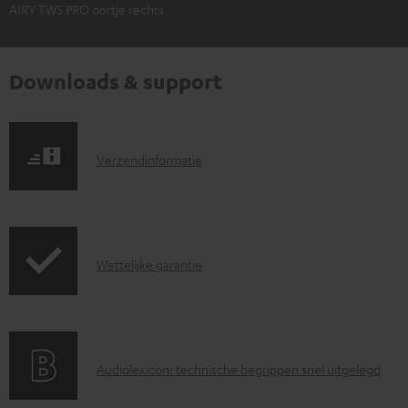
AIRY TWS PRO oortje rechts
Downloads & support
V
Verzendinformatie
e
r
z
G
Wettelijke garantie
e
a
n
r
d
a
i
A
Audiolexicon: technische begrippen snel uitgelegd
n
n
u
t
f