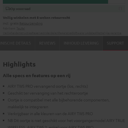
Op voorraad
Veilig winkelen met 8 weken retourrecht
incl. gratis
Retourzending
Fabrikant:
Teufel
Veiligheidsinstructies
Reserveonderdelen
Reparaties
Software-updates
Wettelijke garantie
NISCHE DETAILS
REVIEWS
INHOUD LEVERING
SUPPORT
Highlights
Alle specs en features op een rij
AIRY TWS PRO vervangend oortje (los, rechts)
Geschikt ter vervanging van het rechteroortje
Oortje is compatibel met alle bijbehorende componenten,
makkelijk te integreren
Verkrijgbaar in alle kleuren van de AIRY TWS PRO
NB Dit oortje is niet geschikt voor het voorgangermodel AIRY TRUE
WIRELESS, AIRY TWS 2, enkel voor AIRY TWS PRO