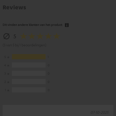
Reviews
Dit vinden andere klanten van het product
5
(5 van 5 bij 1 beoordelingen)
5
1
4
0
3
0
2
0
1
0
07-10-2025