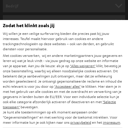
HOME CINEMA SPEAKERS
n
Bedrijf
i
COMPLETE SYSTEMEN
SUPPORT
e
Teufel online shops
Zodat het klinkt zoals jij
SOUNDBARS
u
CARRIÈRE
Wij willen je een veilige surfervaring bieden die precies past bij jouw
DUITSLAND
w
interesses. Teufel maakt hiervoor gebruik van cookies en andere
HIFI-SPEAKERS
trackingtechnologieën op deze websites – ook van derden, en gebruikt
PERS & MARKETING
s
diensten voor personalisatie.
OOSTENRIJK
SMART HOME
b
Met cookies verwerken, wij en andere marketingpartners jouw gegevens en
B2B
leren wij wat je leuk vindt - via jouw gedrag op onze website en informatie
r
ZWITSERLAND
van je apparaat. Aan jou de keuze: als je op
"Alles weigeren"
klikt, bevestig je
BLUETOOTH
PARTNERPROGRAMMA
onze basisinstelling, waarbij wij alleen noodzakelijke cookies activeren. Dit
i
betekent dat je aanbevelingen zult ontvangen, maar dat ze willekeurig
KOPTELEFOONS
e
worden geselecteerd. Je ontvangt gepersonaliseerde reclame en inhoud die
NEDERLAND
BLOG
echt relevant is voor jou door op
"Accepteer alles"
te klikken. Hier stem je in
f
BLUETOOTH KOPTELEFOONS
met het gebruik van alle cookies en met de overdracht en verwerking van je
NEWSLETTER
gegevens in landen buiten de EU/EER. Voor een individuele selectie kun je
BELGIË
ook elke categorie afzonderlijk activeren of deactiveren en met
"Selectie
COMPLETE SETS
STORES
toepassen"
bevestigen.
Je kunt alle toestemmingen op elk moment aanpassen onder
FRANKRIJK
SPEAKERS
"Gegevensinstellingen" en met werking voor de toekomst intrekken. Voor
TEUFEL VOORDELEN
meer informatie kun je ook kijken naar ons
privacybeleid
en het
impressum
.