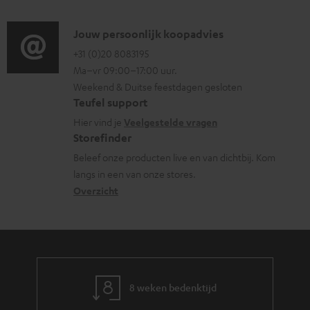
d
i
o
i
C
Jouw persoonlijk koopadvies
e
r
o
o
+31 (0)20 8083195
i
m
Ma–vr 09:00–17:00 uur.
g
n
n
a
Weekend & Duitse feestdagen gesloten
l
t
f
t
Teufel support
o
a
o
i
Hier vind je
Veelgestelde vragen
s
c
Storefinder
r
e
s
t
Beleef onze producten live en van dichtbij. Kom
m
langs in een van onze stores.
a
i
a
Overzicht
r
n
t
y
f
i
o
e
r
m
8 weken bedenktijd
a