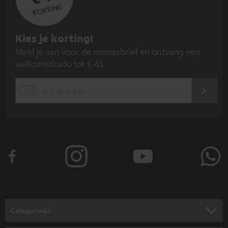
KORTING
A
Kies je korting!
Meld je aan voor de nieuwsbrief en ontvang een
a
welkomstkado tot € 45
n
m
AANM
EMAIL
e
WIDGET
l
d
e
n
v
o
o
Categorieën
r