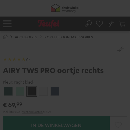
GA
NAAR
NHOUD
No
Ops
Home
Zoeken
Produ
winke
ACCESSOIRES
KOPTELEFOON ACCESSOIRES
(1)
AIRY TWS PRO oortje rechts
Kleur:
Night black
Cosmic
Misty
Night
Silver
Steel
Teal
Green
black
White
blue
€ 69,
99
Incl. btw
excl.
Verzendkosten
€ 2,99
IN DE WINKELWAGEN