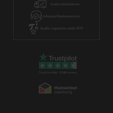
Gratis retourneren
t
i
Inhouse klantenservice
e
Audio-expertise sinds 1979