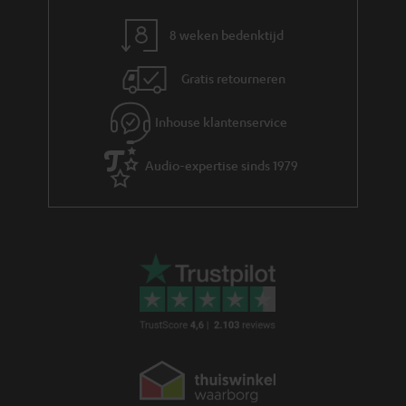
r
m
8 weken bedenktijd
a
Gratis retourneren
t
i
Inhouse klantenservice
e
Audio-expertise sinds 1979