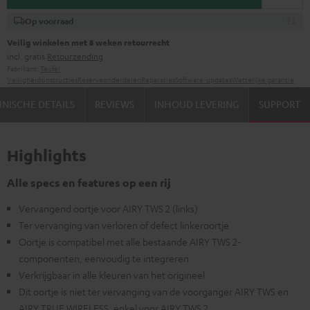
Op voorraad
Veilig winkelen met 8 weken retourrecht
incl. gratis
Retourzending
Fabrikant:
Teufel
Veiligheidsinstructies
Reserveonderdelen
Reparaties
Software-updates
Wettelijke garantie
NISCHE DETAILS
REVIEWS
INHOUD LEVERING
SUPPORT
Highlights
Alle specs en features op een rij
Vervangend oortje voor AIRY TWS 2 (links)
Ter vervanging van verloren of defect linkeroortje
Oortje is compatibel met alle bestaande AIRY TWS 2-
componenten, eenvoudig te integreren
Verkrijgbaar in alle kleuren van het origineel
Dit oortje is niet ter vervanging van de voorganger AIRY TWS en
AIRY TRUE WIRELESS, enkel voor AIRY TWS 2