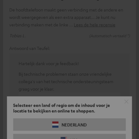
De hoofdtelefoon maakt geen verbinding met de andere en
wordt weergegeven als een extra apparaat... Je kunt nu
verbinding maken met de linke
Lees de hele recensie
Tobias L.
(Automatisch vertaald *)
Antwoord van Teufel:
Hartelijk dank voor je feedback!
Bij technische problemen staan onze vriendelijke
collega's van het technische ondersteuningsteam
graag voor je klaar.
07-08-2025
Selecteer een land of regio om de inhoud voor je
locatie te bekijken en online te shoppen.
Ik heb ze helemaal niet bewaard
Ik had deze hoofdtelefoon uiteindelijk niet
NEDERLAND
nodig omdat ik de mijne kort na het bestellen
weer terugvond. Maar ik vind de optie om ze