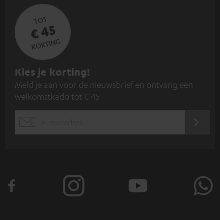
TOT
€ 45
KORTING
A
Kies je korting!
Meld je aan voor de nieuwsbrief en ontvang een
a
welkomstkado tot € 45
n
m
AANM
EMAIL
e
WIDGET
l
d
e
n
v
o