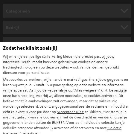
o
Categorieën
r
HOME CINEMA SPEAKERS
n
Bedrijf
i
COMPLETE SYSTEMEN
SUPPORT
e
Teufel online shops
Zodat het klinkt zoals jij
SOUNDBARS
u
CARRIÈRE
Wij willen je een veilige surfervaring bieden die precies past bij jouw
DUITSLAND
w
interesses. Teufel maakt hiervoor gebruik van cookies en andere
HIFI-SPEAKERS
trackingtechnologieën op deze websites – ook van derden, en gebruikt
PERS & MARKETING
s
diensten voor personalisatie.
OOSTENRIJK
SMART HOME
b
Met cookies verwerken, wij en andere marketingpartners jouw gegevens en
B2B
leren wij wat je leuk vindt - via jouw gedrag op onze website en informatie
r
van je apparaat. Aan jou de keuze: als je op
"Alles weigeren"
klikt, bevestig je
ZWITSERLAND
BLUETOOTH
PARTNERPROGRAMMA
onze basisinstelling, waarbij wij alleen noodzakelijke cookies activeren. Dit
i
betekent dat je aanbevelingen zult ontvangen, maar dat ze willekeurig
KOPTELEFOONS
e
worden geselecteerd. Je ontvangt gepersonaliseerde reclame en inhoud die
NEDERLAND
BLOG
echt relevant is voor jou door op
"Accepteer alles"
te klikken. Hier stem je in
f
BLUETOOTH KOPTELEFOONS
met het gebruik van alle cookies en met de overdracht en verwerking van je
NEWSLETTER
gegevens in landen buiten de EU/EER. Voor een individuele selectie kun je
BELGIË
ook elke categorie afzonderlijk activeren of deactiveren en met
"Selectie
COMPLETE SETS
STORES
toepassen"
bevestigen.