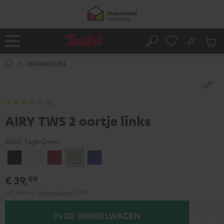
GA
NAAR
NHOUD
No
Ops
Home
Zoeken
Produ
winke
ONDERDELEN
(2)
AIRY TWS 2 oortje links
Kleur:
Sage Green
Night
Pure
Ruby
Sage
Space
black
White
Red
Green
blue
€ 39,
99
Incl. btw
excl.
Verzendkosten
€ 2,99
IN DE WINKELWAGEN