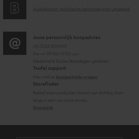
a
i
u
A
Audiolexicon: technische begrippen snel uitgelegd
n
n
m
u
t
f
e
d
i
o
n
i
C
Jouw persoonlijk koopadvies
e
r
t
o
o
+31 (0)20 8083195
i
m
e
Ma–vr 09:00–17:00 uur.
g
n
n
a
n
Weekend & Duitse feestdagen gesloten
l
t
f
t
Teufel support
o
a
o
i
Hier vind je
Veelgestelde vragen
s
c
Storefinder
r
e
s
t
Beleef onze producten live en van dichtbij. Kom
m
langs in een van onze stores.
a
i
a
Overzicht
r
n
t
y
f
i
o
e