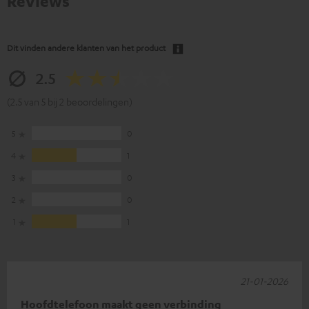
Reviews
Dit vinden andere klanten van het product
2.5
(2.5 van 5 bij 2 beoordelingen)
5
0
4
1
3
0
2
0
1
1
21-01-2026
Hoofdtelefoon maakt geen verbinding