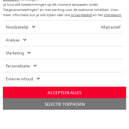
Je kunt alle toestemmingen op elk moment aanpassen onder
FRANKRIJK
SPEAKERS
"Gegevensinstellingen" en met werking voor de toekomst intrekken. Voor
TEUFEL VOORDELEN
meer informatie kun je ook kijken naar ons
privacybeleid
en het
impressum
.
POLEN
ULTIMA
TEUFEL STORY
Noodzakelijk
Altijd actief
IN-EAR
SPANJE
MANAGEMENT
Analyse
'Kennelijke' (typ)fouten voorbehouden. De op de foto's afgebeelde
FANSHOP
DUURZAAMHEID
accessoires zijn niet bij de levering inbegrepen. Eventuele
Marketing
ITALIË
verwijderingskosten voor batterijen zijn bij de prijs inbegrepen.
NIEUWKOMERS
NORMEN EN WAARDES
Personalisatie
USA
©2026 Lautsprecher Teufel GmbH - All rights reserved.
STUDENTENKORTING
Externe inhoud
Disclaimer
Algemene voorwaarden
Privacybeleid
ANDERE LANDEN
KADOBON
Instellingen privacybeleid
EU Data Act
hier de overeenkomst herroepen
ACCEPTEER ALLES
TOEGANKELIJKHEID
Chat
SELECTIE TOEPASSEN
starten