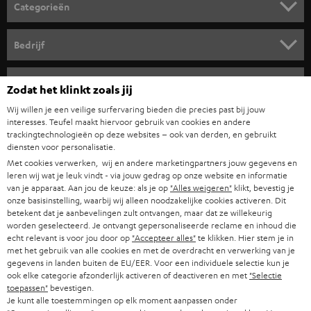
o
Categorieën
r
HOME CINEMA SPEAKERS
n
Bedrijf
i
COMPLETE SYSTEMEN
SUPPORT
e
Teufel online shops
Zodat het klinkt zoals jij
SOUNDBARS
u
CARRIÈRE
Wij willen je een veilige surfervaring bieden die precies past bij jouw
DUITSLAND
interesses. Teufel maakt hiervoor gebruik van cookies en andere
w
HIFI-SPEAKERS
trackingtechnologieën op deze websites – ook van derden, en gebruikt
PERS & MARKETING
s
diensten voor personalisatie.
OOSTENRIJK
SMART HOME
Met cookies verwerken, wij en andere marketingpartners jouw gegevens en
b
B2B
leren wij wat je leuk vindt - via jouw gedrag op onze website en informatie
r
van je apparaat. Aan jou de keuze: als je op
"Alles weigeren"
klikt, bevestig je
ZWITSERLAND
BLUETOOTH
PARTNERPROGRAMMA
onze basisinstelling, waarbij wij alleen noodzakelijke cookies activeren. Dit
i
betekent dat je aanbevelingen zult ontvangen, maar dat ze willekeurig
KOPTELEFOONS
worden geselecteerd. Je ontvangt gepersonaliseerde reclame en inhoud die
e
NEDERLAND
BLOG
echt relevant is voor jou door op
"Accepteer alles"
te klikken. Hier stem je in
f
met het gebruik van alle cookies en met de overdracht en verwerking van je
BLUETOOTH KOPTELEFOONS
NEWSLETTER
gegevens in landen buiten de EU/EER. Voor een individuele selectie kun je
BELGIË
ook elke categorie afzonderlijk activeren of deactiveren en met
"Selectie
COMPLETE SETS
toepassen"
bevestigen.
STORES
Je kunt alle toestemmingen op elk moment aanpassen onder
FRANKRIJK