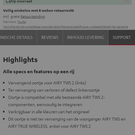
Op voorraad
Veilig winkelen met 8 weken retourrecht
incl. gratis
Retourzending
Fabrikant:
Teufel
Veiligheidsinstructies
Reserveonderdelen
Reparaties
Software-updates
Wettelijke garantie
NISCHE DETAILS
REVIEWS
INHOUD LEVERING
SUPPORT
Highlights
Alle specs en features op een rij
Vervangend oortje voor AIRY TWS 2 (links)
Ter vervanging van verloren of defect linkeroortje
Oortje is compatibel met alle bestaande AIRY TWS 2-
componenten, eenvoudig te integreren
Verkrijgbaar in alle kleuren van het origineel
Dit oortje is niet ter vervanging van de voorganger AIRY TWS en
AIRY TRUE WIRELESS, enkel voor AIRY TWS 2