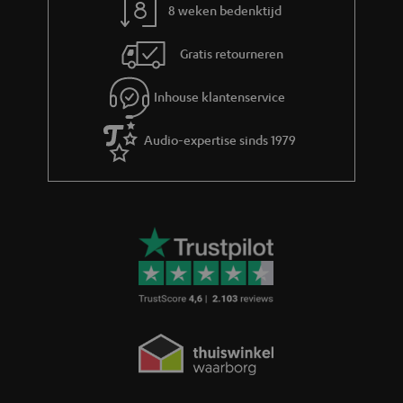
m
8 weken bedenktijd
a
Gratis retourneren
t
i
Inhouse klantenservice
e
Audio-expertise sinds 1979