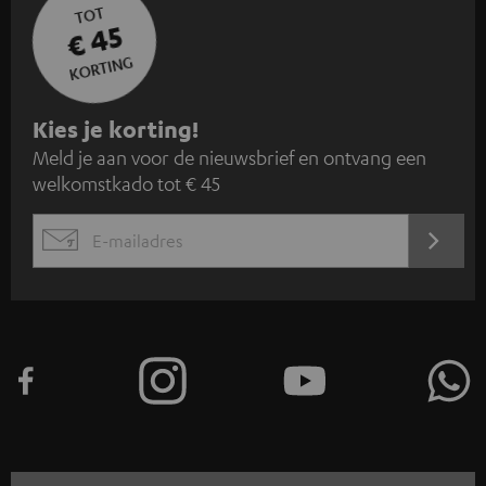
TOT
€ 45
KORTING
A
Kies je korting!
Meld je aan voor de nieuwsbrief en ontvang een
a
welkomstkado tot € 45
n
m
AANM
EMAIL
e
WIDGET
l
d
e
n
v
o