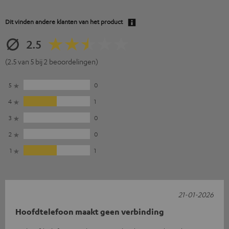
Dit vinden andere klanten van het product
2.5
(2.5 van 5 bij 2 beoordelingen)
5
0
4
1
3
0
2
0
1
1
21-01-2026
Hoofdtelefoon maakt geen verbinding