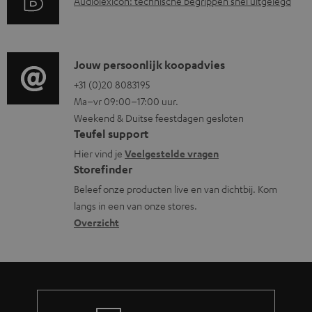
A
Audiolexicon: technische begrippen snel uitgelegd
n
n
m
u
t
f
e
d
i
o
n
i
C
Jouw persoonlijk koopadvies
e
r
t
o
o
+31 (0)20 8083195
i
m
e
Ma–vr 09:00–17:00 uur.
g
n
n
a
n
Weekend & Duitse feestdagen gesloten
l
t
f
t
Teufel support
o
a
o
i
Hier vind je
Veelgestelde vragen
s
c
Storefinder
r
e
s
t
Beleef onze producten live en van dichtbij. Kom
m
langs in een van onze stores.
a
i
a
Overzicht
r
n
t
y
f
i
o
e
r