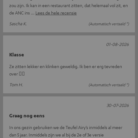
zou zijn. Ik kan in een restaurant zitten, dat helemaal vol zit, en
de ANC ins
Lees de hele recensie
Sascha K.
(Automatisch vertaald *)
01-08-2026
Klasse
Ze zitten lekker en klinken geweldig. Ik ben er erg tevreden
over 👍🏻
Tom H.
(Automatisch vertaald *)
30-07-2026
Graag nog eens
In ons gezin gebruiken we de Teufel Airy’s inmiddels al meer
dan 5 jaar. Inmiddels zijn we al bij de 2e of 3e versie