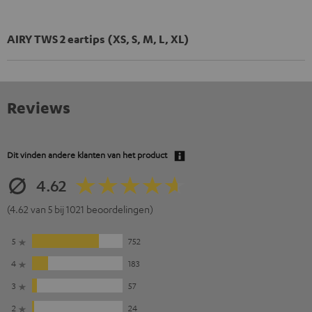
AIRY TWS 2 eartips (XS, S, M, L, XL)
Reviews
Dit vinden andere klanten van het product
4.62
(4.62 van 5 bij 1021 beoordelingen)
5
752
4
183
3
57
2
24