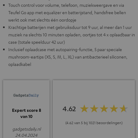
Touch control voor volume, telefoon, muziekweergave en via
Teufel Go app met equalizer en batterijstand, handsfree bellen
werkt ook met slechts één oordopje
Krachtige batterijen met gebruiksduur tot 9 uur, al meer dan 1 uur
muziek na slechts 10 minuten opladen, oortjes tot 4 x oplaadbaar in
case (totale speelduur 42 uur)
Inclusief oplaadcase met autopairing-functie, 5 paar speciale
mushroom-eartips (XS, S, M, L, XL) van antibacterieel siliconen,
oplaadkabel
4.62
Expert score 8
van 10
(4.62 van 5 bij 1021 beoordelingen)
gadgetsdaily.nl
24.04.2024