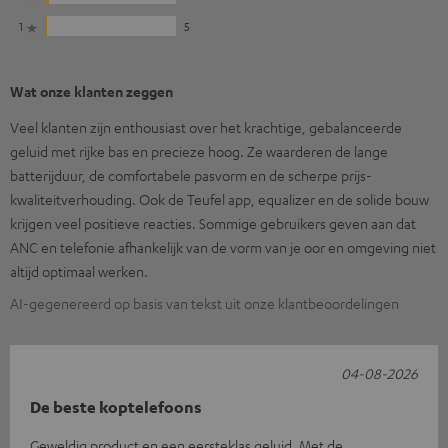
1
5
Wat onze klanten zeggen
Veel klanten zijn enthousiast over het krachtige, gebalanceerde
geluid met rijke bas en precieze hoog. Ze waarderen de lange
batterijduur, de comfortabele pasvorm en de scherpe prijs-
kwaliteitverhouding. Ook de Teufel app, equalizer en de solide bouw
krijgen veel positieve reacties. Sommige gebruikers geven aan dat
ANC en telefonie afhankelijk van de vorm van je oor en omgeving niet
altijd optimaal werken.
AI-gegenereerd op basis van tekst uit onze klantbeoordelingen
04-08-2026
De beste koptelefoons
Geweldig product en een eersteklas geluid. Met de