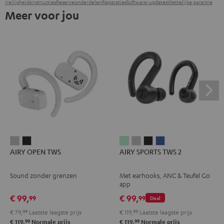
Veiligheidsinstructies
Reserveonderdelen
Reparaties
Software-updates
Wettelijke garantie
Meer voor jou
AIRY
AIRY
AIRY
AIRY
AIRY
AIRY
AIRY OPEN TWS
AIRY SPORTS TWS 2
OPEN
OPEN
SPORTS
SPORTS
SPORTS
SPORTS
TWS
TWS
TWS
TWS
TWS
TWS
Sound zonder grenzen
Met earhooks, ANC & Teufel Go
Moon
Night
2
2
2
2
app
gray
black
Misty
Moon
Night
Space
€ 99,
€ 99,
99
99
Deal
Green
gray
black
blue
€ 79,
99
Laatste laagste prijs
€ 119,
99
Laatste laagste prijs
99
99
€ 119,
Normale prijs
€ 119,
Normale prijs