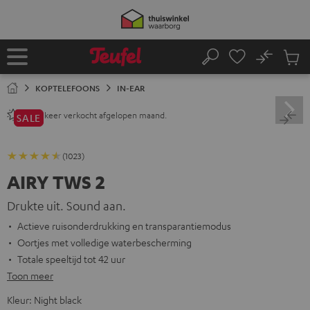
GA
50% verzendkosten besparen met
VKF-72F
NAAR
NHOUD
05
D
:
20
H
:
41
M
:
47
S
No
Ops
Home
Zoeken
Produ
winke
KOPTELEFOONS
IN-EAR
keer verkocht afgelopen maand.
2800+
SALE
(1023)
AIRY TWS 2
Drukte uit. Sound aan.
Actieve ruisonderdrukking en transparantiemodus
Oortjes met volledige waterbescherming
Totale speeltijd tot 42 uur
Toon meer
Kleur:
Night black