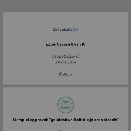
Expert score 8 van 10
gadgetsdaily.nl
24.04.2024
Meer...
Stamp of approval: "geluidskwaliteit die je oren streelt"