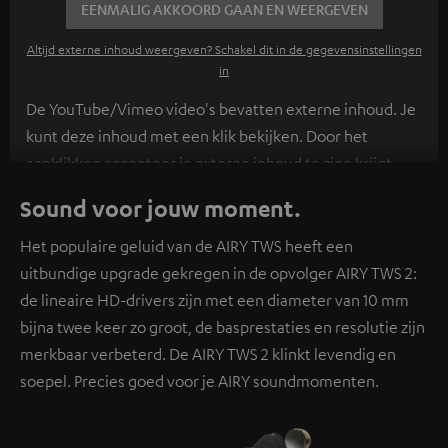
EENMALIG AKKOORD GAAN EN WEERGEVEN
Altijd externe inhoud weergeven? Schakel dit in de gegevensinstellingen
in
De YouTube/Vimeo video's bevatten externe inhoud. Je
kunt deze inhoud met een klik bekijken. Door het
aanklikken accepteer je externe inhoud te zien krijgt.
Hierdoor kunnen persoonlijke gegevens worden
Sound voor jouw moment.
verzameld en aan derden doorgestuurd. Meer info
hierover vind je in ons
privacybeleid
.
Het populaire geluid van de AIRY TWS heeft een
uitbundige upgrade gekregen in de opvolger AIRY TWS 2:
de lineaire HD-drivers zijn met een diameter van 10 mm
bijna twee keer zo groot, de basprestaties en resolutie zijn
merkbaar verbeterd. De AIRY TWS 2 klinkt levendig en
soepel. Precies goed voor je AIRY soundmomenten.