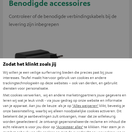
Benodigde accessoires
Controleer of de benodigde verbindingskabels bij de
levering zijn inbegrepen
Zodat het klinkt zoals jij
Wij willen je een veilige surfervaring bieden die precies past bij jouw
interesses. Teufel maakt hiervoor gebruik van cookies en andere
trackingtechnologieën op deze websites – ook van derden, en gebruikt
diensten voor personalisatie.
Met cookies verwerken, wij en andere marketingpartners jouw gegevens en
USB-C oplader 60 W
leren wij wat je leuk vindt - via jouw gedrag op onze website en informatie
van je apparaat. Aan jou de keuze: als je op
"Alles weigeren"
klikt, bevestig je
Universele 60 W snellader met
onze basisinstelling, waarbij wij alleen noodzakelijke cookies activeren. Dit
twee poorten (USB-C 60 W /
betekent dat je aanbevelingen zult ontvangen, maar dat ze willekeurig
USB 7,5 W), ideaal voor
worden geselecteerd. Je ontvangt gepersonaliseerde reclame en inhoud die
€ 29,
99
koptelefoons, laptops en
echt relevant is voor jou door op
"Accepteer alles"
te klikken. Hier stem je in
andere USB-C-apparaten tot