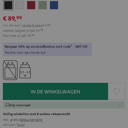
Night
Pure
Ruby
Sage
Space
black
White
Red
Green
blue
€ 89,
99
Incl. btw
excl.
Verzendkosten
€ 4,99
Laatste laagste prijs
€ 69,
99
Normale prijs
€ 99,
99
1
Bespaar 50% op verzendkosten met code
VKF-72F
Slechts voor een korte tijd
IN DE WINKELWAGEN
Op voorraad
Veilig winkelen met 8 weken retourrecht
incl. gratis
Retourzending
Fabrikant:
Teufel