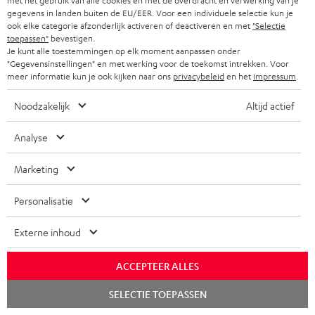
met het gebruik van alle cookies en met de overdracht en verwerking van je
60 W
gegevens in landen buiten de EU/EER. Voor een individuele selectie kun je
ook elke categorie afzonderlijk activeren of deactiveren en met
"Selectie
toepassen"
bevestigen.
Je kunt alle toestemmingen op elk moment aanpassen onder
"Gegevensinstellingen" en met werking voor de toekomst intrekken. Voor
Passende accessoires
meer informatie kun je ook kijken naar ons
privacybeleid
en het
impressum
.
Noodzakelijk
Altijd actief
Analyse
Marketing
Personalisatie
Externe inhoud
USB-C oplader 30 W
VARTA Wireless Power
Fe
Bank
Sy
ACCEPTEER ALLES
Universeel inzetbare 30 watt
2-in-1: Powerbank met tot 18
Blu
snellader voor koptelefoons,
W oplaadvermogen via USB
en 
Chat
SELECTIE TOEPASSEN
starten
draagbare apparaten,
Type C & draadloze oplader
kwa
€ 19,
€ 34,
€ 
99
99
iPhones, Android
met tot 10 W
Teu