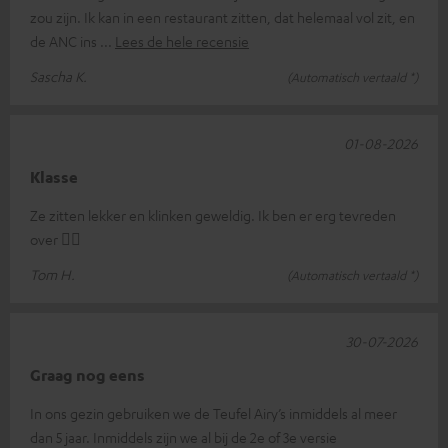
zou zijn. Ik kan in een restaurant zitten, dat helemaal vol zit, en
de ANC ins
Lees de hele recensie
Sascha K.
(Automatisch vertaald *)
01-08-2026
Klasse
Ze zitten lekker en klinken geweldig. Ik ben er erg tevreden
over 👍🏻
Tom H.
(Automatisch vertaald *)
30-07-2026
Graag nog eens
In ons gezin gebruiken we de Teufel Airy’s inmiddels al meer
dan 5 jaar. Inmiddels zijn we al bij de 2e of 3e versie