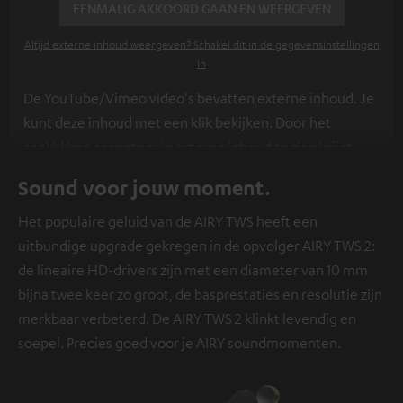
EENMALIG AKKOORD GAAN EN WEERGEVEN
Altijd externe inhoud weergeven? Schakel dit in de gegevensinstellingen
in
De YouTube/Vimeo video's bevatten externe inhoud. Je
kunt deze inhoud met een klik bekijken. Door het
aanklikken accepteer je externe inhoud te zien krijgt.
Hierdoor kunnen persoonlijke gegevens worden
Sound voor jouw moment.
verzameld en aan derden doorgestuurd. Meer info
hierover vind je in ons
privacybeleid
.
Het populaire geluid van de AIRY TWS heeft een
uitbundige upgrade gekregen in de opvolger AIRY TWS 2:
de lineaire HD-drivers zijn met een diameter van 10 mm
bijna twee keer zo groot, de basprestaties en resolutie zijn
merkbaar verbeterd. De AIRY TWS 2 klinkt levendig en
soepel. Precies goed voor je AIRY soundmomenten.