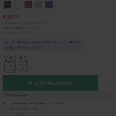
Night
Pure
Ruby
Sage
Space
black
White
Red
Green
blue
€ 89,
99
Incl. btw
excl.
Verzendkosten
€ 4,99
Laatste laagste prijs
€ 69,
99
Normale prijs
€ 99,
99
1
Bespaar 50% op verzendkosten met code
VKF-72F
Slechts voor een korte tijd
IN DE WINKELWAGEN
Op voorraad
Veilig winkelen met 8 weken retourrecht
incl. gratis
Retourzending
Fabrikant:
Teufel