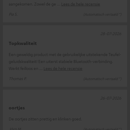
aangekomen. Zowel de ge
Lees de hele recensie
Pia S.
(Automatisch vertaald *)
28-07-2026
Topkwaliteit
Een geweldig product met de gebruikelijke uitstekende Teufel-
geluidskwaliteit! Een uiterst stabiele Bluetooth-verbinding.
Werkt feilloos en
Lees de hele recensie
Thomas P.
(Automatisch vertaald *)
26-07-2026
oortjes
De oortjes zitten prettig en klinken goed.
Jörn M.
(Automatisch vertaald *)