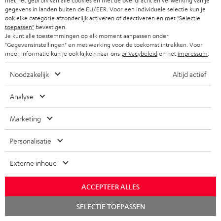
met het gebruik van alle cookies en met de overdracht en verwerking van je
60 W
gegevens in landen buiten de EU/EER. Voor een individuele selectie kun je
ook elke categorie afzonderlijk activeren of deactiveren en met
"Selectie
toepassen"
bevestigen.
Je kunt alle toestemmingen op elk moment aanpassen onder
"Gegevensinstellingen" en met werking voor de toekomst intrekken. Voor
Passende accessoires
meer informatie kun je ook kijken naar ons
privacybeleid
en het
impressum
.
Noodzakelijk
Altijd actief
Analyse
Marketing
Personalisatie
Externe inhoud
USB-C oplader 30 W
VARTA Wireless Power
Fe
Bank
Sy
ACCEPTEER ALLES
Universeel inzetbare 30 watt
2-in-1: Powerbank met tot 18
Blu
snellader voor koptelefoons,
W oplaadvermogen via USB
en 
Chat
SELECTIE TOEPASSEN
starten
draagbare apparaten,
Type C & draadloze oplader
kwa
€ 19,
€ 34,
€ 
99
99
iPhones, Android
met tot 10 W
Teu