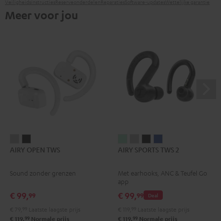
Veiligheidsinstructies
Reserveonderdelen
Reparaties
Software-updates
Wettelijke garantie
Meer voor jou
AIRY
AIRY
AIRY
AIRY
AIRY
AIRY
AIRY OPEN TWS
AIRY SPORTS TWS 2
OPEN
OPEN
SPORTS
SPORTS
SPORTS
SPORTS
TWS
TWS
TWS
TWS
TWS
TWS
Sound zonder grenzen
Met earhooks, ANC & Teufel Go
Moon
Night
2
2
2
2
app
gray
black
Misty
Moon
Night
Space
€ 99,
€ 99,
99
99
Deal
Green
gray
black
blue
€ 79,
99
Laatste laagste prijs
€ 119,
99
Laatste laagste prijs
99
99
€ 119,
Normale prijs
€ 119,
Normale prijs