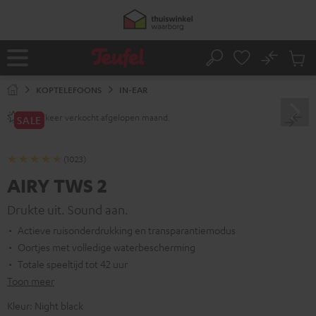
GA
50% verzendkosten besparen met
VKF-
NAAR
NHOUD
05
D
:
17
H
:
55
M
:
44
S
No
Ops
Home
Zoeken
Produ
winke
KOPTELEFOONS
IN-EAR
keer verkocht afgelopen maand.
2800+
SALE
(1023)
AIRY TWS 2
Drukte uit. Sound aan.
Actieve ruisonderdrukking en transparantiemodus
Oortjes met volledige waterbescherming
Totale speeltijd tot 42 uur
Toon meer
Kleur:
Night black