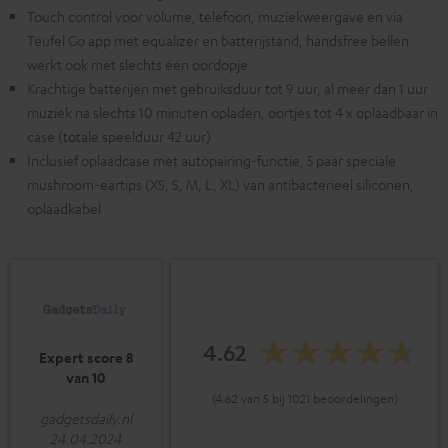
Touch control voor volume, telefoon, muziekweergave en via
Teufel Go app met equalizer en batterijstand, handsfree bellen
werkt ook met slechts één oordopje
Krachtige batterijen met gebruiksduur tot 9 uur, al meer dan 1 uur
muziek na slechts 10 minuten opladen, oortjes tot 4 x oplaadbaar in
case (totale speelduur 42 uur)
Inclusief oplaadcase met autopairing-functie, 5 paar speciale
mushroom-eartips (XS, S, M, L, XL) van antibacterieel siliconen,
oplaadkabel
4.62
Expert score 8
van 10
(4.62 van 5 bij 1021 beoordelingen)
gadgetsdaily.nl
24.04.2024