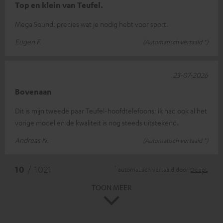
Top en klein van Teufel.
Mega Sound: precies wat je nodig hebt voor sport.
Eugen F.
(Automatisch vertaald *)
23-07-2026
Bovenaan
Dit is mijn tweede paar Teufel-hoofdtelefoons; ik had ook al het
vorige model en de kwaliteit is nog steeds uitstekend.
Andreas N.
(Automatisch vertaald *)
*
10
/ 1021
automatisch vertaald door
DeepL
TOON MEER