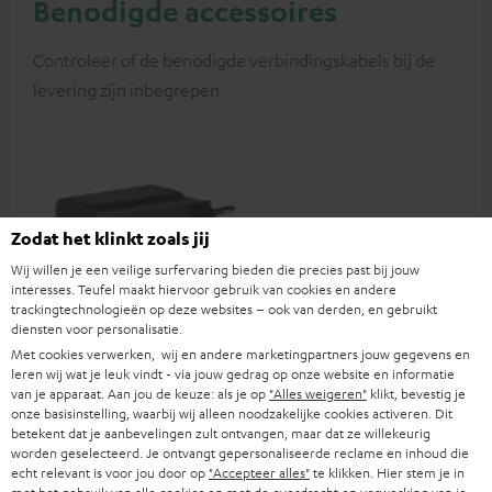
Benodigde accessoires
Controleer of de benodigde verbindingskabels bij de
levering zijn inbegrepen
Zodat het klinkt zoals jij
Wij willen je een veilige surfervaring bieden die precies past bij jouw
interesses. Teufel maakt hiervoor gebruik van cookies en andere
trackingtechnologieën op deze websites – ook van derden, en gebruikt
diensten voor personalisatie.
Met cookies verwerken, wij en andere marketingpartners jouw gegevens en
USB-C oplader 60 W
leren wij wat je leuk vindt - via jouw gedrag op onze website en informatie
van je apparaat. Aan jou de keuze: als je op
"Alles weigeren"
klikt, bevestig je
Universele 60 W snellader met
onze basisinstelling, waarbij wij alleen noodzakelijke cookies activeren. Dit
twee poorten (USB-C 60 W /
betekent dat je aanbevelingen zult ontvangen, maar dat ze willekeurig
USB 7,5 W), ideaal voor
worden geselecteerd. Je ontvangt gepersonaliseerde reclame en inhoud die
€ 29,
99
koptelefoons, laptops en
echt relevant is voor jou door op
"Accepteer alles"
te klikken. Hier stem je in
andere USB-C-apparaten tot