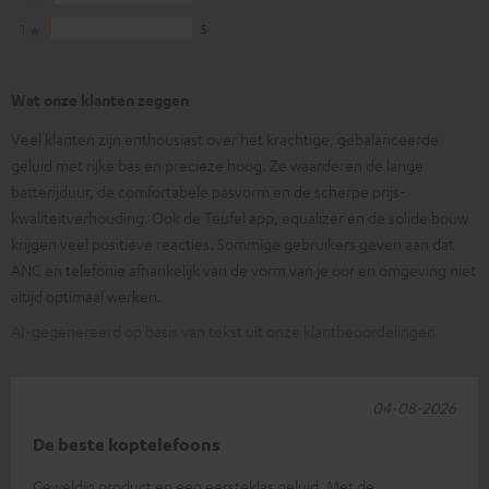
1
5
Wat onze klanten zeggen
Veel klanten zijn enthousiast over het krachtige, gebalanceerde
geluid met rijke bas en precieze hoog. Ze waarderen de lange
batterijduur, de comfortabele pasvorm en de scherpe prijs-
kwaliteitverhouding. Ook de Teufel app, equalizer en de solide bouw
krijgen veel positieve reacties. Sommige gebruikers geven aan dat
ANC en telefonie afhankelijk van de vorm van je oor en omgeving niet
altijd optimaal werken.
AI-gegenereerd op basis van tekst uit onze klantbeoordelingen
04-08-2026
De beste koptelefoons
Geweldig product en een eersteklas geluid. Met de