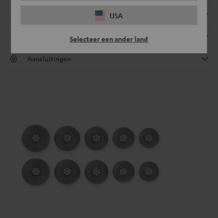
Afmetingen
USA
Elektronica
Selecteer een ander land
Aansluitingen