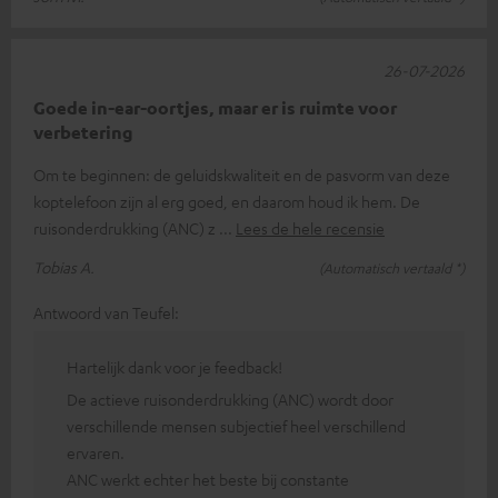
26-07-2026
Goede in-ear-oortjes, maar er is ruimte voor
verbetering
Om te beginnen: de geluidskwaliteit en de pasvorm van deze
koptelefoon zijn al erg goed, en daarom houd ik hem. De
ruisonderdrukking (ANC) z
Lees de hele recensie
Tobias A.
(Automatisch vertaald *)
Antwoord van Teufel:
Hartelijk dank voor je feedback!
De actieve ruisonderdrukking (ANC) wordt door
verschillende mensen subjectief heel verschillend
ervaren.
ANC werkt echter het beste bij constante