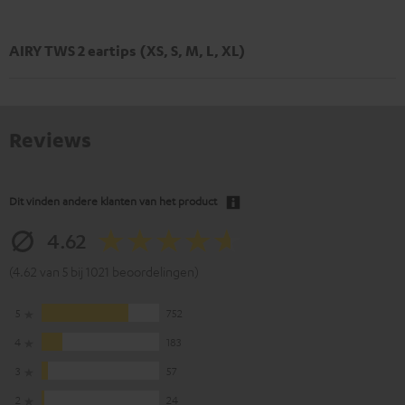
AIRY TWS 2 eartips (XS, S, M, L, XL)
Reviews
Dit vinden andere klanten van het product
4.62
(4.62 van 5 bij 1021 beoordelingen)
5
752
4
183
3
57
2
24