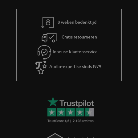
a
t
8 weken bedenktijd
i
e
Gratis retourneren
Inhouse klantenservice
Audio-expertise sinds 1979