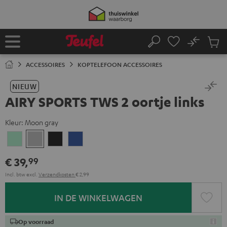
GA
NAAR
NHOUD
No
Ops
Home
Zoeken
Produ
winke
ACCESSOIRES
KOPTELEFOON ACCESSOIRES
NIEUW
AIRY SPORTS TWS 2 oortje links
Kleur:
Moon gray
Misty
Moon
Night
Space
Green
gray
black
blue
€ 39,
99
Incl. btw
excl.
Verzendkosten
€ 2,99
IN DE WINKELWAGEN
Op voorraad