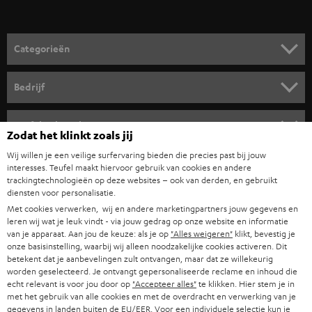
v
o
o
Categorieën
r
HOME CINEMA SPEAKERS
n
Bedrijf
i
COMPLETE SYSTEMEN
SUPPORT
e
Teufel online shops
Zodat het klinkt zoals jij
SOUNDBARS
u
CARRIÈRE
Wij willen je een veilige surfervaring bieden die precies past bij jouw
DUITSLAND
w
interesses. Teufel maakt hiervoor gebruik van cookies en andere
HIFI-SPEAKERS
PERS & MARKETING
trackingtechnologieën op deze websites – ook van derden, en gebruikt
s
diensten voor personalisatie.
OOSTENRIJK
SMART HOME
b
Met cookies verwerken, wij en andere marketingpartners jouw gegevens en
B2B
leren wij wat je leuk vindt - via jouw gedrag op onze website en informatie
r
ZWITSERLAND
BLUETOOTH
van je apparaat. Aan jou de keuze: als je op
"Alles weigeren"
klikt, bevestig je
PARTNERPROGRAMMA
onze basisinstelling, waarbij wij alleen noodzakelijke cookies activeren. Dit
i
betekent dat je aanbevelingen zult ontvangen, maar dat ze willekeurig
KOPTELEFOONS
e
worden geselecteerd. Je ontvangt gepersonaliseerde reclame en inhoud die
NEDERLAND
BLOG
echt relevant is voor jou door op
"Accepteer alles"
te klikken. Hier stem je in
f
BLUETOOTH KOPTELEFOONS
met het gebruik van alle cookies en met de overdracht en verwerking van je
NEWSLETTER
gegevens in landen buiten de EU/EER. Voor een individuele selectie kun je
BELGIË