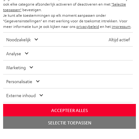
ook elke categorie afzonderlijk activeren of deactiveren en met
"Selectie
COMPLETE SETS
STORES
toepassen"
bevestigen.
Je kunt alle toestemmingen op elk moment aanpassen onder
FRANKRIJK
SPEAKERS
"Gegevensinstellingen" en met werking voor de toekomst intrekken. Voor
TEUFEL VOORDELEN
meer informatie kun je ook kijken naar ons
privacybeleid
en het
impressum
.
POLEN
ULTIMA
TEUFEL STORY
Noodzakelijk
Altijd actief
IN-EAR
SPANJE
MANAGEMENT
Analyse
'Kennelijke' (typ)fouten voorbehouden. De op de foto's afgebeelde
FANSHOP
DUURZAAMHEID
accessoires zijn niet bij de levering inbegrepen. Eventuele
ITALIË
Marketing
verwijderingskosten voor batterijen zijn bij de prijs inbegrepen.
NIEUWKOMERS
NORMEN EN WAARDES
Personalisatie
USA
©2026 Lautsprecher Teufel GmbH - All rights reserved.
STUDENTENKORTING
Externe inhoud
Disclaimer
Algemene voorwaarden
Privacybeleid
ANDERE LANDEN
KADOBON
Instellingen privacybeleid
EU Data Act
hier de overeenkomst herroepen
ACCEPTEER ALLES
TOEGANKELIJKHEID
Chat
SELECTIE TOEPASSEN
starten