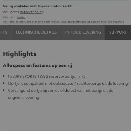
Veilig winkelen met 8 weken retourrecht
incl. gratis
Retourzending
Fabrikant:
Teufel
Veiligheidsinstructies
Reserveonderdelen
Reparaties
Software-updates
Wettelijke garantie
HTS
TECHNISCHE DETAILS
INHOUD LEVERING
SUPPORT
Highlights
Alle specs en features op een rij
1 x AIRY SPORTS TWS 2 reserve-oortje, links
Oortje is compatibel met oplaadcase / rechteroortje uit de levering
Vervangend oortje bij verlies of defect van het oortje uit de
originele levering