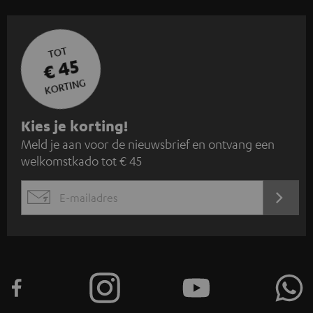
TOT
€ 45
KORTING
A
Kies je korting!
Meld je aan voor de nieuwsbrief en ontvang een
a
welkomstkado tot € 45
n
m
AANM
EMAIL
e
WIDGET
l
d
e
n