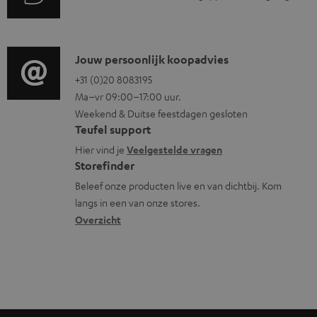
n
m
u
t
f
e
d
i
o
n
i
C
Jouw persoonlijk koopadvies
e
r
t
o
o
+31 (0)20 8083195
i
m
e
Ma–vr 09:00–17:00 uur.
g
n
n
a
n
Weekend & Duitse feestdagen gesloten
l
t
f
t
Teufel support
o
a
o
i
Hier vind je
Veelgestelde vragen
s
c
Storefinder
r
e
s
t
Beleef onze producten live en van dichtbij. Kom
m
langs in een van onze stores.
a
i
a
Overzicht
r
n
t
y
f
i
o
e
r
m