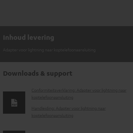
Inhoud levering
Adapter voor lightning naar koptelefoonaansluiting
Downloads & support
D
Conformiteitsverklaring: Adapter voor lightning naar
koptelefoonaansluiting
o
w
Handleiding: Adapter voor lightning naar
koptelefoonaansluiting
n
l