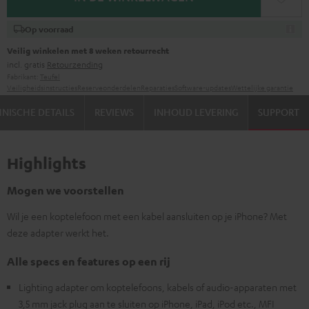
Op voorraad
Veilig winkelen met 8 weken retourrecht
incl. gratis
Retourzending
Fabrikant:
Teufel
Veiligheidsinstructies
Reserveonderdelen
Reparaties
Software-updates
Wettelijke garantie
NISCHE DETAILS
REVIEWS
INHOUD LEVERING
SUPPORT
Highlights
Mogen we voorstellen
Wil je een koptelefoon met een kabel aansluiten op je iPhone? Met
deze adapter werkt het.
Alle specs en features op een rij
Lighting adapter om koptelefoons, kabels of audio-apparaten met
3,5 mm jack plug aan te sluiten op iPhone, iPad, iPod etc., MFI