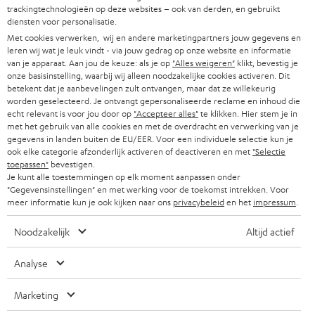
HIFI-SPEAKERS
PERS & MARKETING
trackingtechnologieën op deze websites – ook van derden, en gebruikt
s
diensten voor personalisatie.
OOSTENRIJK
SMART HOME
b
Met cookies verwerken, wij en andere marketingpartners jouw gegevens en
B2B
leren wij wat je leuk vindt - via jouw gedrag op onze website en informatie
r
ZWITSERLAND
BLUETOOTH
van je apparaat. Aan jou de keuze: als je op
"Alles weigeren"
klikt, bevestig je
PARTNERPROGRAMMA
onze basisinstelling, waarbij wij alleen noodzakelijke cookies activeren. Dit
i
betekent dat je aanbevelingen zult ontvangen, maar dat ze willekeurig
KOPTELEFOONS
e
worden geselecteerd. Je ontvangt gepersonaliseerde reclame en inhoud die
NEDERLAND
BLOG
echt relevant is voor jou door op
"Accepteer alles"
te klikken. Hier stem je in
f
BLUETOOTH KOPTELEFOONS
met het gebruik van alle cookies en met de overdracht en verwerking van je
NEWSLETTER
gegevens in landen buiten de EU/EER. Voor een individuele selectie kun je
BELGIË
ook elke categorie afzonderlijk activeren of deactiveren en met
"Selectie
COMPLETE SETS
STORES
toepassen"
bevestigen.
Je kunt alle toestemmingen op elk moment aanpassen onder
FRANKRIJK
SPEAKERS
"Gegevensinstellingen" en met werking voor de toekomst intrekken. Voor
TEUFEL VOORDELEN
meer informatie kun je ook kijken naar ons
privacybeleid
en het
impressum
.
POLEN
ULTIMA
TEUFEL STORY
Noodzakelijk
Altijd actief
IN-EAR
SPANJE
MANAGEMENT
Analyse
'Kennelijke' (typ)fouten voorbehouden. De op de foto's afgebeelde
FANSHOP
DUURZAAMHEID
accessoires zijn niet bij de levering inbegrepen. Eventuele
ITALIË
Marketing
verwijderingskosten voor batterijen zijn bij de prijs inbegrepen.
NIEUWKOMERS