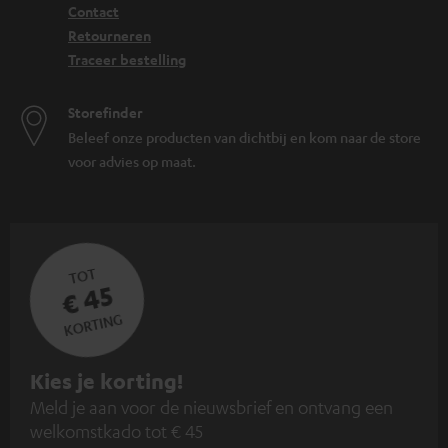
Contact
Retourneren
Traceer bestelling
Storefinder
Beleef onze producten van dichtbij en kom naar de store
voor advies op maat.
TOT
€ 45
KORTING
A
Kies je korting!
Meld je aan voor de nieuwsbrief en ontvang een
a
welkomstkado tot € 45
n