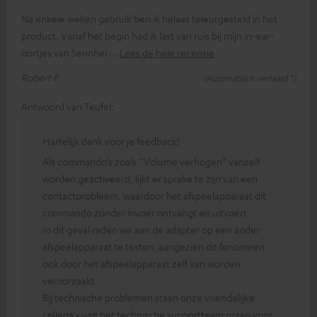
Na enkele weken gebruik ben ik helaas teleurgesteld in het
product. Vanaf het begin had ik last van ruis bij mijn in-ear-
oortjes van Sennhei
Lees de hele recensie
Robert P.
(Automatisch vertaald *)
Antwoord van Teufel:
Hartelijk dank voor je feedback!
Als commando’s zoals “Volume verhogen” vanzelf
worden geactiveerd, lijkt er sprake te zijn van een
contactprobleem, waardoor het afspeelapparaat dit
commando zonder invoer ontvangt en uitvoert.
In dit geval raden we aan de adapter op een ander
afspeelapparaat te testen, aangezien dit fenomeen
ook door het afspeelapparaat zelf kan worden
veroorzaakt.
Bij technische problemen staan onze vriendelijke
collega's van het technische supportteam graag voor