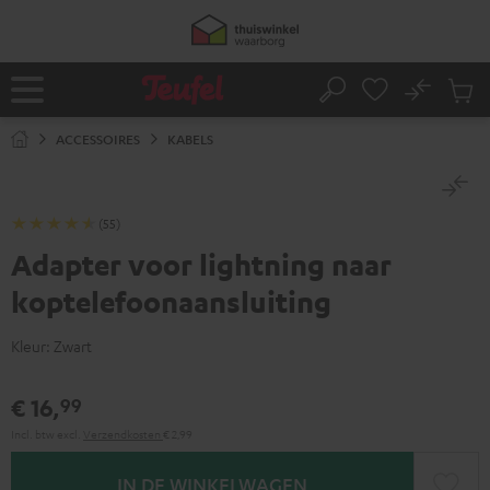
GA
NAAR
NHOUD
No
Ops
Home
Zoeken
Produ
winke
ACCESSOIRES
KABELS
(55)
Adapter voor lightning naar
koptelefoonaansluiting
Kleur:
Zwart
€ 16,
99
Incl. btw
excl.
Verzendkosten
€ 2,99
IN DE WINKELWAGEN