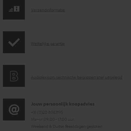
o
V
a
Verzendinformatie
e
d
r
d
z
o
G
Wettelijke garantie
e
c
a
n
u
r
d
m
a
i
e
A
Audiolexicon: technische begrippen snel uitgelegd
n
n
n
u
t
f
t
d
i
o
e
i
C
Jouw persoonlijk koopadvies
e
r
n
o
o
+31 (0)20 8083195
i
m
Ma–vr 09:00–17:00 uur.
g
n
n
a
Weekend & Duitse feestdagen gesloten
l