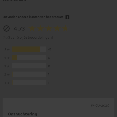
Dit vinden andere klanten van het product
4.73
(4.73 van 5 bij 55 beoordelingen)
5
45
4
8
3
0
2
1
1
1
19-05-2026
Ontnuchtering