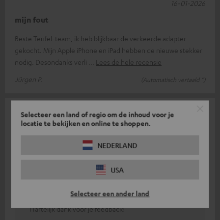
16-01-2026
mijn fout
Beste Teufel-team, ik heb blijkbaar de verkeerde adapter
gekocht. Mijn Apple iPhone en iPad hebben de nieuwe stekker
nodig. Desondanks verli
Lees de hele recensie
Jürgen P.
(Automatisch vertaald *)
11-01-2026
Selecteer een land of regio om de inhoud voor je
locatie te bekijken en online te shoppen.
Verbinding iPhone-koptelefoon
NEDERLAND
Het knettert constant... vreselijk.
Doreen H.
(Automatisch vertaald *)
USA
Antwoord van Teufel:
Selecteer een ander land
Hartelijk dank voor je feedback!