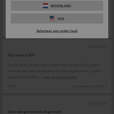
NEDERLAND
Na lang nadenken heb ik de subwoofer besteld, inclusief de set
voor draadloze overdracht. De bas is zeer aangenaam en
USA
warm. Past zeer goed i
Lees de hele recensie
Georg W.
(Automatisch vertaald *)
Selecteer een ander land
10-03-2026
Top voor € 350
Omdat bij mij de bas maar uit één kant van de s6000 kwam,
moest ik een tweede bestellen! Ik ben erg tevreden, perfect
afgesteld is dit klein
Lees de hele recensie
Kai B.
(Automatisch vertaald *)
22-02-2026
Zeer aangename huisgenoot