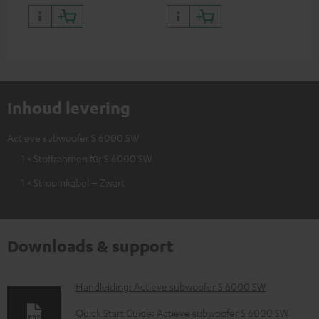
Inhoud levering
Actieve subwoofer S 6000 SW
1 × Stoffrahmen für S 6000 SW
1 × Stroomkabel – Zwart
Downloads & support
D
Handleiding: Actieve subwoofer S 6000 SW
o
Quick Start Guide: Actieve subwoofer S 6000 SW