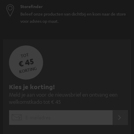
Storefinder
Beleef onze producten van dichtbij en kom naar de store
voor advies op maat.
TOT
€ 45
KORTING
A
Kies je korting!
Meld je aan voor de nieuwsbrief en ontvang een
a
welkomstkado tot € 45
n
m
AANM
EMAIL
e
WIDGET
l