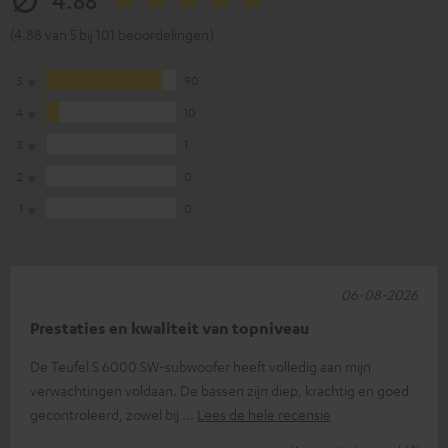
(4.88 van 5 bij 101 beoordelingen)
5
90
4
10
3
1
2
0
1
0
06-08-2026
Prestaties en kwaliteit van topniveau
De Teufel S 6000 SW-subwoofer heeft volledig aan mijn
verwachtingen voldaan. De bassen zijn diep, krachtig en goed
gecontroleerd, zowel bij
Lees de hele recensie