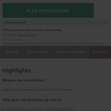
IN DE WINKELWAGEN
Op voorraad
Veilig winkelen met 8 weken retourrecht
incl. gratis
Retourzending
Fabrikant:
Teufel
Veiligheidsinstructies
Reserveonderdelen
Reparaties
Software-updates
Wettelijke garantie
REVIEWS
ACCESSOIRES
INHOUD LEVERING
SUPPORT
Highlights
Mogen we voorstellen
High-end actieve subwoofer met THX licentie
Alle specs en features op een rij
Geschikt voor surround- en stereosystemen