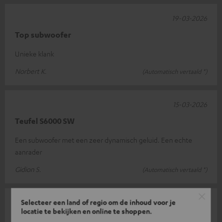
19-03-2026
Top subwoofer
Unieke klank
Norbert K.
(Automatisch vertaald *)
15-03-2026
Teufel S6000 SW
Een subwoofer met een zeer dynamisch geluid. Een echte
aanrader
Gidion S.
(Automatisch vertaald *)
Selecteer een land of regio om de inhoud voor je
11-03-2026
locatie te bekijken en online te shoppen.
Geweldig