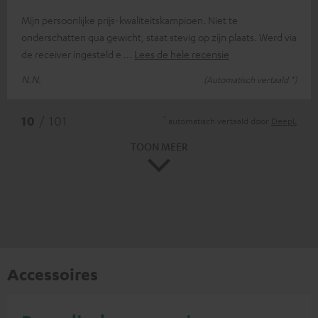
Mijn persoonlijke prijs-kwaliteitskampioen. Niet te
onderschatten qua gewicht, staat stevig op zijn plaats. Werd via
de receiver ingesteld e
Lees de hele recensie
N.N.
(Automatisch vertaald *)
*
10
/ 101
automatisch vertaald door
DeepL
TOON MEER
Accessoires