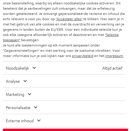
PARTNERPROGRAMMA
onze basisinstelling, waarbij wij alleen noodzakelijke cookies activeren. Dit
i
betekent dat je aanbevelingen zult ontvangen, maar dat ze willekeurig
KOPTELEFOONS
worden geselecteerd. Je ontvangt gepersonaliseerde reclame en inhoud die
e
NEDERLAND
BLOG
echt relevant is voor jou door op
"Accepteer alles"
te klikken. Hier stem je in
f
met het gebruik van alle cookies en met de overdracht en verwerking van je
BLUETOOTH KOPTELEFOONS
NEWSLETTER
gegevens in landen buiten de EU/EER. Voor een individuele selectie kun je
BELGIË
ook elke categorie afzonderlijk activeren of deactiveren en met
"Selectie
COMPLETE SETS
toepassen"
bevestigen.
STORES
Je kunt alle toestemmingen op elk moment aanpassen onder
FRANKRIJK
"Gegevensinstellingen" en met werking voor de toekomst intrekken. Voor
SPEAKERS
TEUFEL VOORDELEN
meer informatie kun je ook kijken naar ons
privacybeleid
en het
impressum
.
POLEN
ULTIMA
TEUFEL STORY
Noodzakelijk
Altijd actief
IN-EAR
SPANJE
MANAGEMENT
Analyse
'Kennelijke' (typ)fouten voorbehouden. De op de foto's afgebeelde
FANSHOP
DUURZAAMHEID
Marketing
accessoires zijn niet bij de levering inbegrepen. Eventuele
ITALIË
verwijderingskosten voor batterijen zijn bij de prijs inbegrepen.
NIEUWKOMERS
NORMEN EN WAARDES
Personalisatie
USA
©2026 Lautsprecher Teufel GmbH - All rights reserved.
STUDENTENKORTING
Externe inhoud
Disclaimer
Algemene voorwaarden
Privacybeleid
ANDERE LANDEN
KADOBON