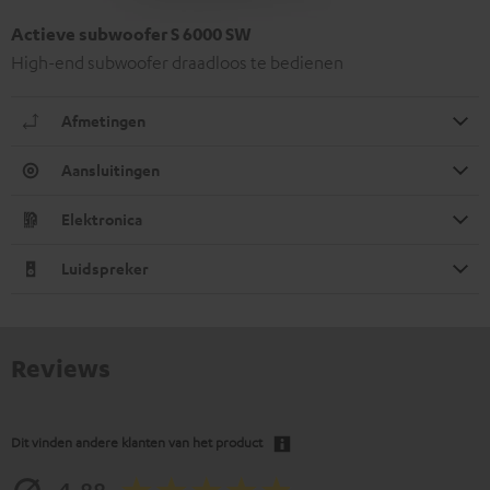
Actieve subwoofer S 6000 SW
High-end subwoofer draadloos te bedienen
Afmetingen
Aansluitingen
Elektronica
Luidspreker
Reviews
Dit vinden andere klanten van het product
4.88