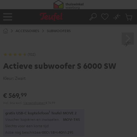
GA
NAAR
NHOUD
No
Ops
Home
Zoeken
Produ
winke
ACCESSOIRES
SUBWOOFERS
(102)
Actieve subwoofer S 6000 SW
Kleur:
Zwart
€ 569,
99
Incl. btw
excl.
Verzendkosten
€ 74,99
1
gratis USB-C koptelefoon
Teufel MOVE 2
Voucher kopiëren en inwisselen.
MOV-T4S
Slechts voor een korte tijd
Actie nog beschikbaar
0
0
D
:
1
8
H
:
4
0
M
:
2
8
S