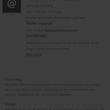
e
r
n
o
o
+31 (0)20 8083195
i
m
Ma–vr 09:00–17:00 uur.
g
n
n
a
Weekend & Duitse feestdagen gesloten
l
t
f
t
Teufel support
o
a
o
i
Hier vind je
Veelgestelde vragen
s
c
Storefinder
r
e
s
t
Beleef onze producten live en van dichtbij. Kom
m
langs in een van onze stores.
a
i
a
Overzicht
r
n
t
y
f
i
o
e
1
r
Opmerking
We geven slechts een gratis Teufel MOVE 2 bij aankoop van dit product.
m
Een korting of een contante uitbetaling van de winkelwaarde is niet
a
mogelijk. Kadobonnen zijn van de actie uitgesloten.
t
Voucher
Het gratis artikel Teufel MOVE 2 als gratis extra kan niet in combinatie met