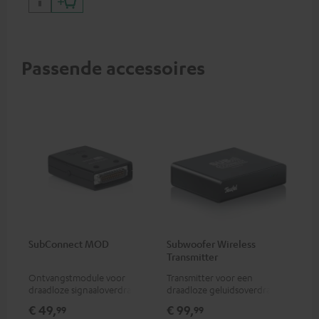
Passende accessoires
SubConnect MOD
Subwoofer Wireless
Transmitter
Ontvangstmodule voor
Transmitter voor een
draadloze signaaloverdracht,
draadloze geluidsoverdracht
geschikt voor subwoofer T
van je subwoofersignaal
€ 49,
€ 99,
99
99
4000/S 6000