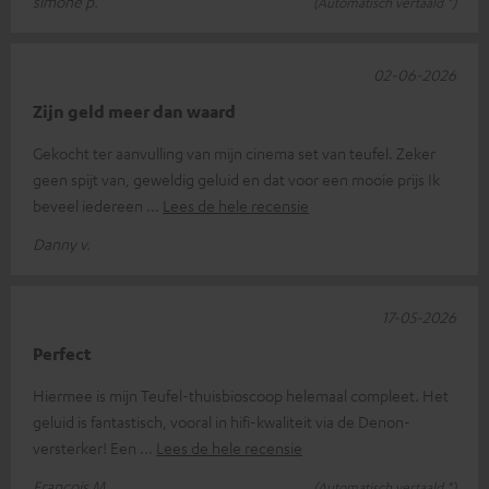
simone p.
(Automatisch vertaald *)
02-06-2026
Zijn geld meer dan waard
Gekocht ter aanvulling van mijn cinema set van teufel. Zeker
geen spijt van, geweldig geluid en dat voor een mooie prijs Ik
beveel iedereen
Lees de hele recensie
Danny v.
17-05-2026
Perfect
Hiermee is mijn Teufel-thuisbioscoop helemaal compleet. Het
geluid is fantastisch, vooral in hifi-kwaliteit via de Denon-
versterker! Een
Lees de hele recensie
Francois M.
(Automatisch vertaald *)