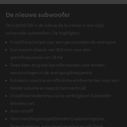
De nieuwe subwoofer
De S 6000 SW is de crème de la crème in ons rijtje
universele subwoofers. De highlights:
Frontfire principe voor een gecontroleerde weergave
Een enorm chassis van 300 mm voor een
grensfrequentie van 28 Hz
Twee keer zo groot basreflexkanaal voor minder
vervormingen in de overgangsfrequentie
Extreem ruisarme en efficiënte eindverterker voor een
helder volume en laag stroomverbruik
Draadloze bediening via los verkrijgbare
Subwoofer
Wireless set
Auto on/off
Veel instellingsmogelijkheden (volumeregelaar,
faseschakelaar, auto-level regelaar en HP (high