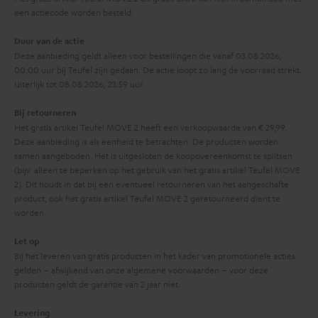
i
een actiecode worden besteld.
e
Duur van de actie
Deze aanbieding geldt alleen voor bestellingen die vanaf 03.08.2026,
00:00 uur bij Teufel zijn gedaan. De actie loopt zo lang de voorraad strekt.
Uiterlijk tot 08.08.2026, 23:59 uur.
Bij retourneren
Het gratis artikel Teufel MOVE 2 heeft een verkoopwaarde van € 29,99.
Deze aanbieding is als eenheid te betrachten. De producten worden
samen aangeboden. Het is uitgesloten de koopovereenkomst te splitsen
(bijv. alleen te beperken op het gebruik van het gratis artikel Teufel MOVE
2). Dit houdt in dat bij een eventueel retourneren van het aangeschafte
product, ook het gratis artikel Teufel MOVE 2 geretourneerd dient te
worden.
Let op
Bij het leveren van gratis producten in het kader van promotionele acties
gelden – afwijkend van onze algemene voorwaarden – voor deze
producten geldt de garantie van 2 jaar niet.
Levering