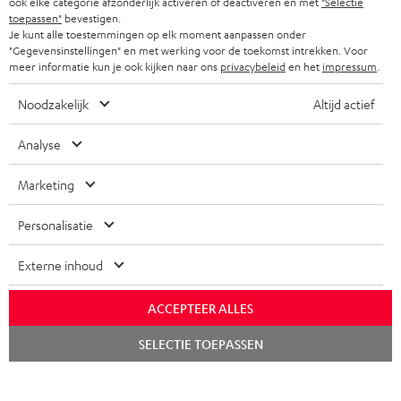
ook elke categorie afzonderlijk activeren of deactiveren en met
"Selectie
toepassen"
bevestigen.
Je kunt alle toestemmingen op elk moment aanpassen onder
"Gegevensinstellingen" en met werking voor de toekomst intrekken. Voor
meer informatie kun je ook kijken naar ons
privacybeleid
en het
impressum
.
Noodzakelijk
Altijd actief
Analyse
Marketing
Personalisatie
Externe inhoud
ACCEPTEER ALLES
Chat
SELECTIE TOEPASSEN
starten