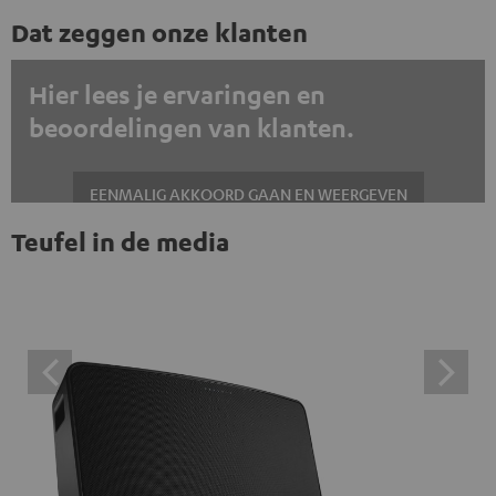
Dat zeggen onze klanten
Hier lees je ervaringen en
beoordelingen van klanten.
EENMALIG AKKOORD GAAN EN WEERGEVEN
Teufel in de media
Altijd externe inhoud weergeven? Schakel dit in de gegevensinstellingen
in
Trustpilot beoordelingen zijn externe inhoud. Je kunt de
externe inhoud hier met één klik weergeven. Door op de
inhoud te klikken, stem je ermee in dat je de externe
inhoud te zien krijgt. Dit betekent dat persoonlijke
gegevens kunnen worden doorgegeven aan platforms
van derden. Meer informatie hierover vind je in ons
privacybeleid.