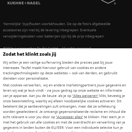
TEUFEL STORY
IN-EAR
SPANJE
MANAGEMENT
'Kennelijke' (typ)fouten voorbehouden. De op de foto's afgebeelde
FANSHOP
DUURZAAMHEID
accessoires zijn niet bij de levering inbegrepen. Eventuele
ITALIË
verwijderingskosten voor batterijen zijn bij de prijs inbegrepen.
NIEUWKOMERS
NORMEN EN WAARDES
USA
©2026 Lautsprecher Teufel GmbH - All rights reserved.
Zodat het klinkt zoals jij
STUDENTENKORTING
Disclaimer
Algemene voorwaarden
Privacybeleid
Wij willen je een veilige surfervaring bieden die precies past bij jouw
ANDERE LANDEN
KADOBON
interesses. Teufel maakt hiervoor gebruik van cookies en andere
Instellingen privacybeleid
EU Data Act
hier de overeenkomst herroepen
trackingtechnologieën op deze websites – ook van derden, en gebruikt
diensten voor personalisatie.
TOEGANKELIJKHEID
Met cookies verwerken, wij en andere marketingpartners jouw gegevens en
leren wij wat je leuk vindt - via jouw gedrag op onze website en informatie
van je apparaat. Aan jou de keuze: als je op
"Alles weigeren"
klikt, bevestig je
onze basisinstelling, waarbij wij alleen noodzakelijke cookies activeren. Dit
betekent dat je aanbevelingen zult ontvangen, maar dat ze willekeurig
worden geselecteerd. Je ontvangt gepersonaliseerde reclame en inhoud die
echt relevant is voor jou door op
"Accepteer alles"
te klikken. Hier stem je in
met het gebruik van alle cookies en met de overdracht en verwerking van je
gegevens in landen buiten de EU/EER. Voor een individuele selectie kun je