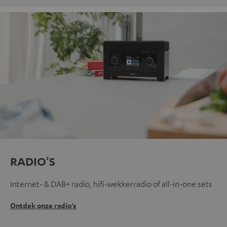
RADIO'S
Internet- & DAB+ radio, hifi-wekkerradio of all-in-one sets
Ontdek onze radio's