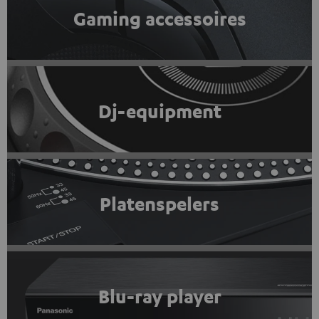
Gaming accessoires
Dj-equipment
Platenspelers
Blu-ray player