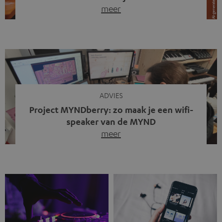
meer
Draadloze koptelefoons domineren al jaren de markt.
Sinds bluetooth de standaard werd, verdwenen kabels
steeds meer uit het straatbeeld. Toch zie je
tegenwoordig iets opvallends. Op straat, in de trein en
zelfs tijdens videogesprekken dragen steeds meer
mensen weer oordopjes met een kabel. De angst voor
kabels is niet verdwenen. Maar wat op het eerste […]
ADVIES
Project MYNDberry: zo maak je een wifi-
speaker van de MYND
meer
Vandaag presenteren we jullie een bijzonder artikel: een
gastbijdrage van Jonathan, die bij Teufel werkt en deel
uitmaakt van een klein team dat in zijn vrije tijd de MYND
verder ontwikkelt. In vele uren na werktijd heeft het
team samen gewerkt om de MYND uit te breiden met de
mogelijkheid om via wifi te streamen. […]