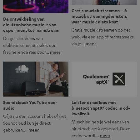
Gratis muziek streamen – 6
muziek streamingdiensten,
De ontwikkeling van
waar muziek niets kost
elektronische muziek: van
Gratis muziek streamen op het
experiment tot mainstream
web, via een app of rechtstreeks
De geschiedenis van
via je…
meer
elektronische muziek is een
fascinerende reis door…
meer
Soundcloud: YouTube voor
Luister draadloos met
audio
bluetooth aptX® codec in cd-
kwaliteit
Of je nu een account hebt of niet,
Misschien heb je wel eens van
Soundcloud kun je direct
bluetooth aptX gehoord. Deze
gebruiken.…
meer
codec wordt…
meer