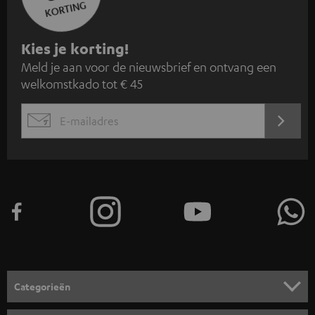
KORTING
A
Kies je korting!
Meld je aan voor de nieuwsbrief en ontvang een
a
welkomstkado tot € 45
n
m
AANM
EMAIL
e
WIDGET
l
d
e
n
v
o
o
Categorieën
r