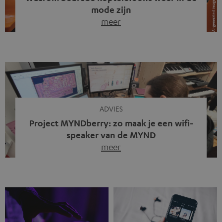
mode zijn
meer
Draadloze koptelefoons domineren al jaren de markt.
Sinds bluetooth de standaard werd, verdwenen kabels
steeds meer uit het straatbeeld. Toch zie je
tegenwoordig iets opvallends. Op straat, in de trein en
zelfs tijdens videogesprekken dragen steeds meer
mensen weer oordopjes met een kabel. De angst voor
kabels is niet verdwenen. Maar wat op het eerste […]
ADVIES
Project MYNDberry: zo maak je een wifi-
speaker van de MYND
meer
Vandaag presenteren we jullie een bijzonder artikel: een
gastbijdrage van Jonathan, die bij Teufel werkt en deel
uitmaakt van een klein team dat in zijn vrije tijd de MYND
verder ontwikkelt. In vele uren na werktijd heeft het
team samen gewerkt om de MYND uit te breiden met de
mogelijkheid om via wifi te streamen. […]