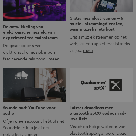
Gratis muziek streamen – 6
muziek streamingdiensten,
De ontwikkeling van
waar muziek niets kost
elektronische muziek: van
Gratis muziek streamen op het
experiment tot mainstream
web, via een app of rechtstreeks
De geschiedenis van
via je…
meer
elektronische muziek is een
fascinerende reis door…
meer
Soundcloud: YouTube voor
Luister draadloos met
audio
bluetooth aptX® codec in cd-
kwaliteit
Of je nu een account hebt of niet,
Misschien heb je wel eens van
Soundcloud kun je direct
bluetooth aptX gehoord. Deze
gebruiken.…
meer