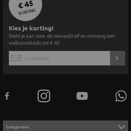
€ 45
KORTING
A
Kies je korting!
Meld je aan voor de nieuwsbrief en ontvang een
a
welkomstkado tot € 45
n
m
AANM
EMAIL
e
WIDGET
l
d
e
n
v
o
o
Categorieën