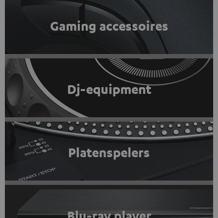
Gaming accessoires
Dj-equipment
Platenspelers
Blu-ray player