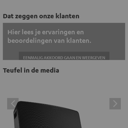
Dat zeggen onze klanten
Hier lees je ervaringen en
beoordelingen van klanten.
EENMALIG AKKOORD GAAN EN WEERGEVEN
Teufel in de media
Altijd externe inhoud weergeven? Schakel dit in de gegevensinstellingen
in
Trustpilot beoordelingen zijn externe inhoud. Je kunt de
externe inhoud hier met één klik weergeven. Door op de
inhoud te klikken, stem je ermee in dat je de externe
inhoud te zien krijgt. Dit betekent dat persoonlijke
gegevens kunnen worden doorgegeven aan platforms
van derden. Meer informatie hierover vind je in ons