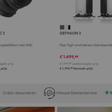
L
DEFINION
DEFINION
C 3
DEFINION 3
E
3
3
Antraciet
Wit/zwart
koptelefoon met ANC
Paar high-end stereo vloerstaande
l
€ 1.499,
99
agste prijs
€ 1.199,
99
Laatste laagste prijs
99
prijs
€ 1.799,
Normale prijs
Gratis retourneren
Inhouse klantenservice