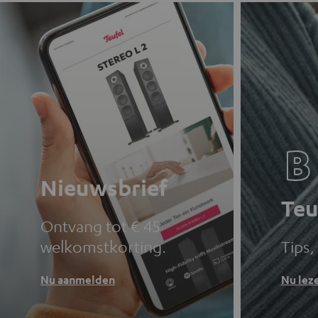
Nieuwsbrief
Teu
Ontvang tot € 45
welkomstkorting.
Tips,
Nu aanmelden
Nu lez