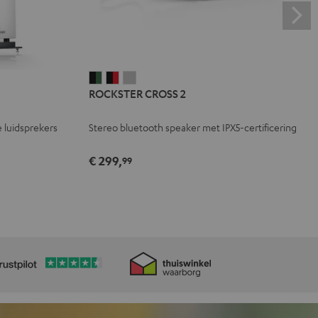
ROCKSTER
ROCKSTER
ROCKSTER
ROCKSTER CROSS 2
CROSS
CROSS
CROSS
2
2
2
 luidsprekers
Stereo bluetooth speaker met IPX5-certificering
Black
Zwart
Light
&
&
gray
€ 299,
99
Green
Rood