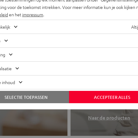
ing voor de toekomst intrekken. Voor meer informatie kun je ook kijken 
eleid
en het
impressum
.
kelijk
Alti
e
ing
lisatie
e inhoud
Koptelefo
 of all-in-one
SELECTIE TOEPASSEN
ACCEPTEER ALLES
Teufel sound to
Naar de producten