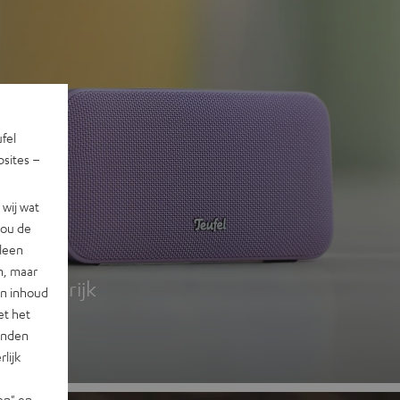
ufel
sites –
wij wat
jou de
 2
lleen
n, maar
g, kleurrijk
en inhoud
et het
landen
lijk
en" en