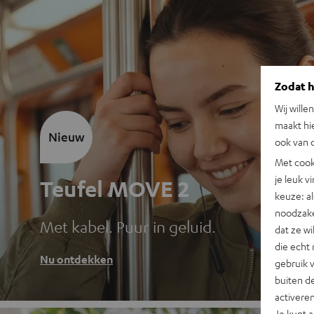
Zodat he
Wij wille
maakt hi
Nieuw
ook van d
Met cook
je leuk v
Teufel MOVE 2
keuze: al
noodzake
Met kabel. Puur in geluid.
dat ze w
die echt 
Nu ontdekken
gebruik 
buiten de
activere
Je kunt 