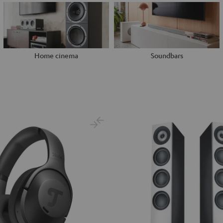
Home cinema
Soundbars