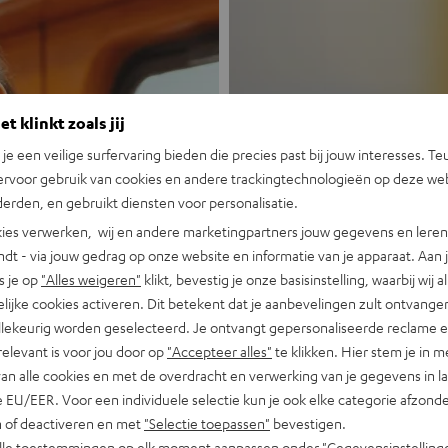
t klinkt zoals jij
n je een veilige surfervaring bieden die precies past bij jouw interesses. Te
ervoor gebruik van cookies en andere trackingtechnologieën op deze web
Nieuw
erden, en gebruikt diensten voor personalisatie.
ies verwerken, wij en andere marketingpartners jouw gegevens en leren 
indt - via jouw gedrag op onze website en informatie van je apparaat. Aan 
MOTIV® GO
s je op
"Alles weigeren"
klikt, bevestig je onze basisinstelling, waarbij wij a
lijke cookies activeren. Dit betekent dat je aanbevelingen zult ontvange
Portable, krachti
illekeurig worden geselecteerd. Je ontvangt gepersonaliseerde reclame 
relevant is voor jou door op
"Accepteer alles"
te klikken. Hier stem je in m
Nu ontdekken
van alle cookies en met de overdracht en verwerking van je gegevens in 
 EU/EER. Voor een individuele selectie kun je ook elke categorie afzonder
n of deactiveren en met
"Selectie toepassen"
bevestigen.
alle toestemmingen op elk moment aanpassen onder "Gegevensinstelling