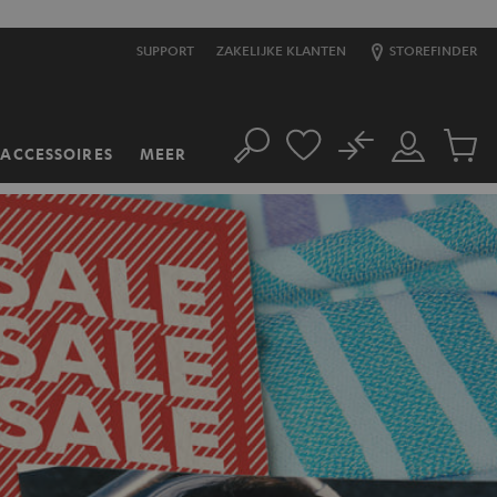
SUPPORT
ZAKELIJKE KLANTEN
STOREFINDER
No
ACCESSOIRES
MEER
Zoeken
Mijn
Produc
account
winkel