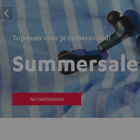
Topdeals voor je zomersound!
Summersale
NU ONTDEKKEN