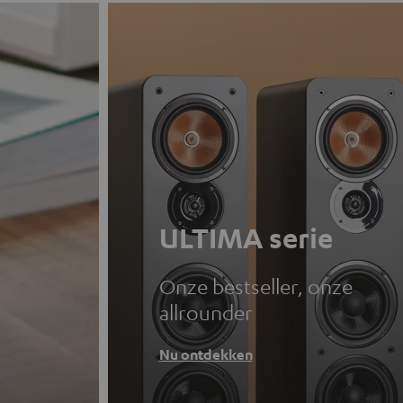
ULTIMA serie
Onze bestseller, onze
allrounder
Nu ontdekken