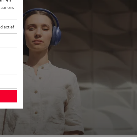
naar ons
jd actief
ons
 go