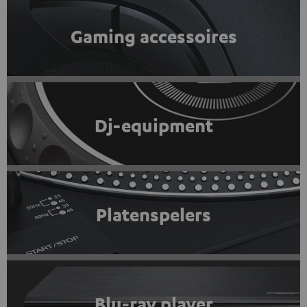
Gaming accessoires
Dj-equipment
Platenspelers
Blu-ray player