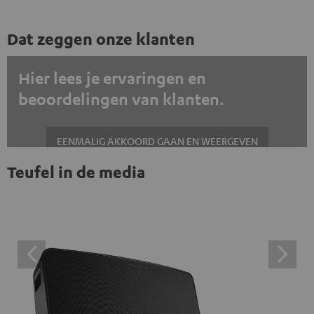
Dat zeggen onze klanten
Hier lees je ervaringen en
beoordelingen van klanten.
EENMALIG AKKOORD GAAN EN WEERGEVEN
Teufel in de media
Altijd externe inhoud weergeven? Schakel dit in de gegevensinstellingen
in
Trustpilot beoordelingen zijn externe inhoud. Je kunt de
externe inhoud hier met één klik weergeven. Door op de
inhoud te klikken, stem je ermee in dat je de externe
inhoud te zien krijgt. Dit betekent dat persoonlijke
gegevens kunnen worden doorgegeven aan platforms
van derden. Meer informatie hierover vind je in ons