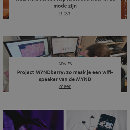
mode zijn
meer
Draadloze koptelefoons domineren al jaren de markt.
Sinds bluetooth de standaard werd, verdwenen kabels
steeds meer uit het straatbeeld. Toch zie je
tegenwoordig iets opvallends. Op straat, in de trein en
zelfs tijdens videogesprekken dragen steeds meer
mensen weer oordopjes met een kabel. De angst voor
kabels is niet verdwenen. Maar wat op het eerste […]
ADVIES
Project MYNDberry: zo maak je een wifi-
speaker van de MYND
meer
Vandaag presenteren we jullie een bijzonder artikel: een
gastbijdrage van Jonathan, die bij Teufel werkt en deel
uitmaakt van een klein team dat in zijn vrije tijd de MYND
verder ontwikkelt. In vele uren na werktijd heeft het
team samen gewerkt om de MYND uit te breiden met de
mogelijkheid om via wifi te streamen. […]