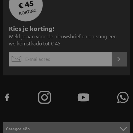
€ 45
KORTING
A
Kies je korting!
Meld je aan voor de nieuwsbrief en ontvang een
a
welkomstkado tot € 45
n
m
AANM
EMAIL
e
WIDGET
l
d
e
n
v
o
o
Categorieën