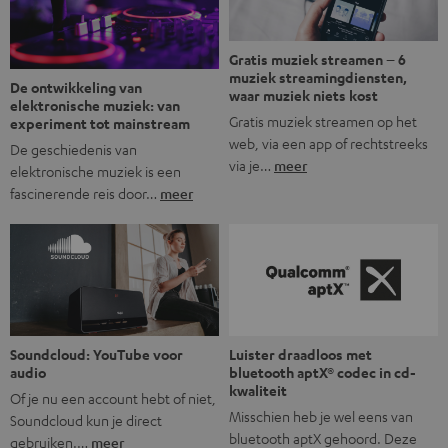
Gratis muziek streamen – 6
muziek streamingdiensten,
De ontwikkeling van
waar muziek niets kost
elektronische muziek: van
Gratis muziek streamen op het
experiment tot mainstream
web, via een app of rechtstreeks
De geschiedenis van
via je…
meer
elektronische muziek is een
fascinerende reis door…
meer
Soundcloud: YouTube voor
Luister draadloos met
audio
bluetooth aptX® codec in cd-
kwaliteit
Of je nu een account hebt of niet,
Misschien heb je wel eens van
Soundcloud kun je direct
bluetooth aptX gehoord. Deze
gebruiken.…
meer