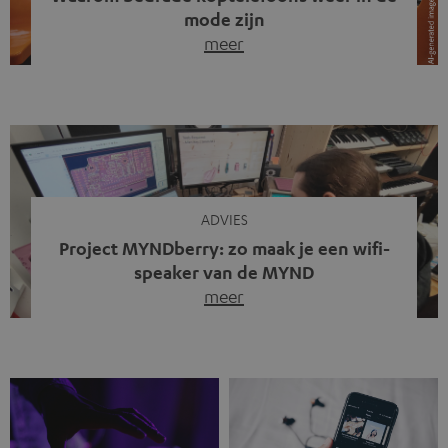
mode zijn
meer
Draadloze koptelefoons domineren al jaren de markt.
Sinds bluetooth de standaard werd, verdwenen kabels
steeds meer uit het straatbeeld. Toch zie je
tegenwoordig iets opvallends. Op straat, in de trein en
zelfs tijdens videogesprekken dragen steeds meer
mensen weer oordopjes met een kabel. De angst voor
kabels is niet verdwenen. Maar wat op het eerste […]
ADVIES
Project MYNDberry: zo maak je een wifi-
speaker van de MYND
meer
Vandaag presenteren we jullie een bijzonder artikel: een
gastbijdrage van Jonathan, die bij Teufel werkt en deel
uitmaakt van een klein team dat in zijn vrije tijd de MYND
verder ontwikkelt. In vele uren na werktijd heeft het
team samen gewerkt om de MYND uit te breiden met de
mogelijkheid om via wifi te streamen. […]