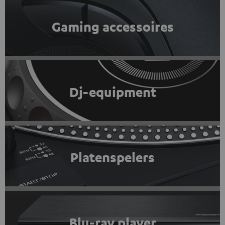
Gaming accessoires
Dj-equipment
Platenspelers
Blu-ray player