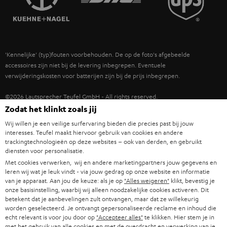
POLEN
ULTIMA
TEUFEL STORY
IN-EAR
SPANJE
MANAGEMENT
'Kennelijke' (typ)fouten voorbehouden. De op de foto's afgebeelde
FANSHOP
DUURZAAMHEID
accessoires zijn niet bij de levering inbegrepen. Eventuele
ITALIË
verwijderingskosten voor batterijen zijn bij de prijs inbegrepen.
NIEUWKOMERS
NORMEN EN WAARDES
USA
©2026 Lautsprecher Teufel GmbH - All rights reserved.
STUDENTENKORTING
Zodat het klinkt zoals jij
Disclaimer
Algemene voorwaarden
Privacybeleid
ANDERE LANDEN
Wij willen je een veilige surfervaring bieden die precies past bij jouw
KADOBON
Instellingen privacybeleid
EU Data Act
hier de overeenkomst herroepen
interesses. Teufel maakt hiervoor gebruik van cookies en andere
trackingtechnologieën op deze websites – ook van derden, en gebruikt
diensten voor personalisatie.
TOEGANKELIJKHEID
Met cookies verwerken, wij en andere marketingpartners jouw gegevens en
leren wij wat je leuk vindt - via jouw gedrag op onze website en informatie
van je apparaat. Aan jou de keuze: als je op
"Alles weigeren"
klikt, bevestig je
onze basisinstelling, waarbij wij alleen noodzakelijke cookies activeren. Dit
betekent dat je aanbevelingen zult ontvangen, maar dat ze willekeurig
worden geselecteerd. Je ontvangt gepersonaliseerde reclame en inhoud die
echt relevant is voor jou door op
"Accepteer alles"
te klikken. Hier stem je in
met het gebruik van alle cookies en met de overdracht en verwerking van je