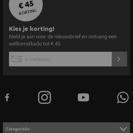
€ 45
KORTING
A
Kies je korting!
Meld je aan voor de nieuwsbrief en ontvang een
a
welkomstkado tot € 45
n
m
AANM
EMAIL
e
WIDGET
l
d
e
n
v
o
o
Categorieën