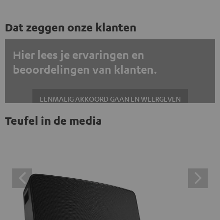
Dat zeggen onze klanten
Hier lees je ervaringen en
beoordelingen van klanten.
EENMALIG AKKOORD GAAN EN WEERGEVEN
Teufel in de media
Altijd externe inhoud weergeven? Schakel dit in de gegevensinstellingen
in
Trustpilot beoordelingen zijn externe inhoud. Je kunt de
externe inhoud hier met één klik weergeven. Door op de
inhoud te klikken, stem je ermee in dat je de externe
inhoud te zien krijgt. Dit betekent dat persoonlijke
gegevens kunnen worden doorgegeven aan platforms
van derden. Meer informatie hierover vind je in ons