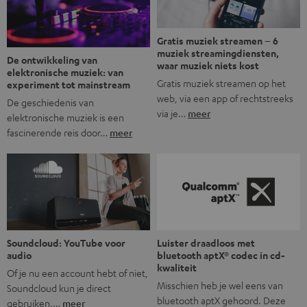
Gratis muziek streamen – 6
muziek streamingdiensten,
De ontwikkeling van
waar muziek niets kost
elektronische muziek: van
Gratis muziek streamen op het
experiment tot mainstream
web, via een app of rechtstreeks
De geschiedenis van
via je…
meer
elektronische muziek is een
fascinerende reis door…
meer
Soundcloud: YouTube voor
Luister draadloos met
audio
bluetooth aptX® codec in cd-
kwaliteit
Of je nu een account hebt of niet,
Misschien heb je wel eens van
Soundcloud kun je direct
bluetooth aptX gehoord. Deze
gebruiken.…
meer