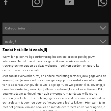
TEUFEL STORY
IN-EAR
SPANJE
MANAGEMENT
'Kennelijke' (typ)fouten voorbehouden. De op de foto's afgebeelde
FANSHOP
DUURZAAMHEID
accessoires zijn niet bij de levering inbegrepen. Eventuele
ITALIË
verwijderingskosten voor batterijen zijn bij de prijs inbegrepen.
NIEUWKOMERS
NORMEN EN WAARDES
USA
©2026 Lautsprecher Teufel GmbH - All rights reserved.
STUDENTENKORTING
Zodat het klinkt zoals jij
Disclaimer
Algemene voorwaarden
Privacybeleid
ANDERE LANDEN
KADOBON
Wij willen je een veilige surfervaring bieden die precies past bij jouw
Instellingen privacybeleid
EU Data Act
hier de overeenkomst herroepen
interesses. Teufel maakt hiervoor gebruik van cookies en andere
trackingtechnologieën op deze websites – ook van derden, en gebruikt
TOEGANKELIJKHEID
diensten voor personalisatie.
Met cookies verwerken, wij en andere marketingpartners jouw gegevens en
leren wij wat je leuk vindt - via jouw gedrag op onze website en informatie
van je apparaat. Aan jou de keuze: als je op
"Alles weigeren"
klikt, bevestig je
onze basisinstelling, waarbij wij alleen noodzakelijke cookies activeren. Dit
betekent dat je aanbevelingen zult ontvangen, maar dat ze willekeurig
worden geselecteerd. Je ontvangt gepersonaliseerde reclame en inhoud die
echt relevant is voor jou door op
"Accepteer alles"
te klikken. Hier stem je in
met het gebruik van alle cookies en met de overdracht en verwerking van je