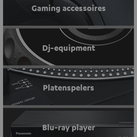
Gaming accessoires
Dj-equipment
Platenspelers
Blu-ray player