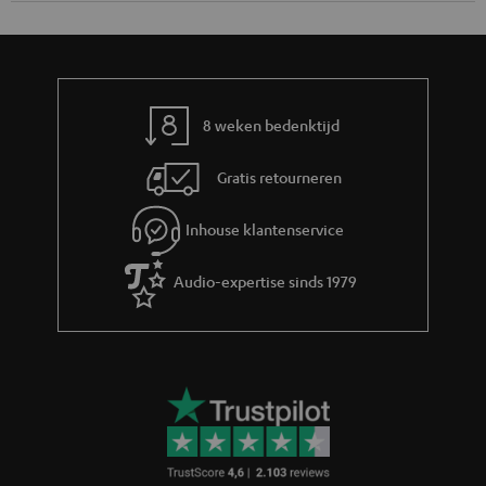
Teufel blog
Audiotechnologieën, hifi-trends, tips & tricks
Teufel Support
Veelgestelde vragen
Contact
Retourneren
Traceer bestelling
Storefinder
Beleef onze producten van dichtbij en kom naar de store
voor advies op maat.
TOT
€ 45