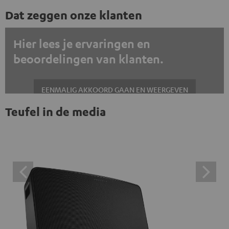
Dat zeggen onze klanten
Hier lees je ervaringen en
beoordelingen van klanten.
EENMALIG AKKOORD GAAN EN WEERGEVEN
Teufel in de media
Altijd externe inhoud weergeven? Schakel dit in de gegevensinstellingen
in
Trustpilot beoordelingen zijn externe inhoud. Je kunt de
externe inhoud hier met één klik weergeven. Door op de
inhoud te klikken, stem je ermee in dat je de externe
inhoud te zien krijgt. Dit betekent dat persoonlijke
gegevens kunnen worden doorgegeven aan platforms
van derden. Meer informatie hierover vind je in ons
privacybeleid.