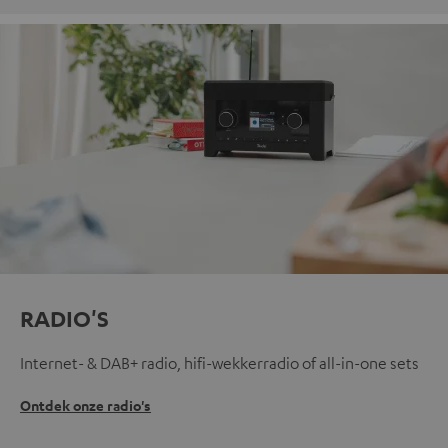
RADIO'S
Internet- & DAB+ radio, hifi-wekkerradio of all-in-one sets
Ontdek onze radio's