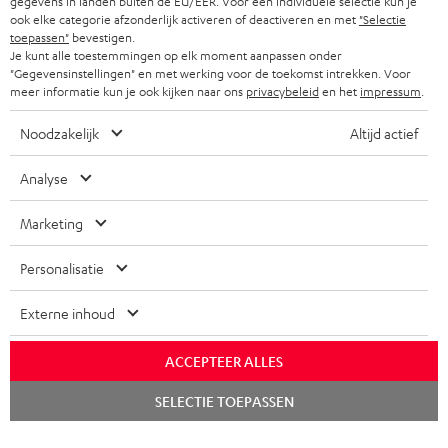
gegevens in landen buiten de EU/EER. Voor een individuele selectie kun je
ook elke categorie afzonderlijk activeren of deactiveren en met
"Selectie
toepassen"
bevestigen.
Je kunt alle toestemmingen op elk moment aanpassen onder
"Gegevensinstellingen" en met werking voor de toekomst intrekken. Voor
meer informatie kun je ook kijken naar ons
privacybeleid
en het
impressum
.
Noodzakelijk
Altijd actief
Analyse
Marketing
Personalisatie
Externe inhoud
ACCEPTEER ALLES
Chat
SELECTIE TOEPASSEN
starten