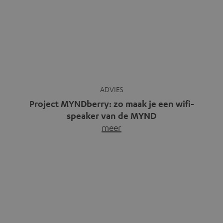
Gratis muziek streamen – 6
muziek streamingdiensten,
De ontwikkeling van
waar muziek niets kost
elektronische muziek: van
Gratis muziek streamen op het
experiment tot mainstream
web, via een app of rechtstreeks
De geschiedenis van
via je…
meer
elektronische muziek is een
fascinerende reis door…
meer
Soundcloud: YouTube voor
Luister draadloos met
audio
bluetooth aptX® codec in cd-
kwaliteit
Of je nu een account hebt of niet,
Misschien heb je wel eens van
Soundcloud kun je direct
bluetooth aptX gehoord. Deze
gebruiken.…
meer
codec wordt…
meer