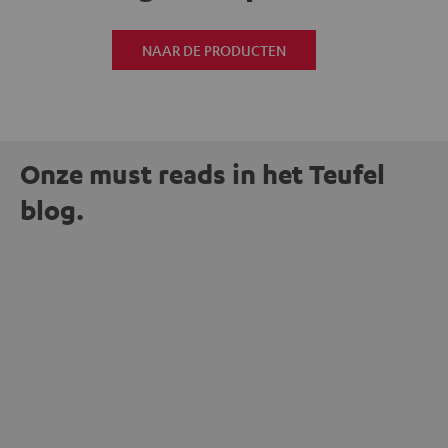
NAAR DE PRODUCTEN
Onze must reads in het Teufel
blog.
ENTERTAINMENT
Waarom bedrade koptelefoons weer in de
mode zijn