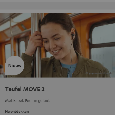
Gratis retourneren
Inho
Nieuw
Teufel MOVE 2
Met kabel. Puur in geluid.
Nu ontdekken