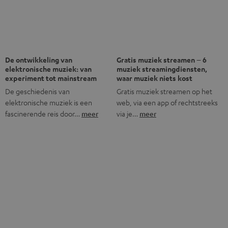
Last but not least.
Tot € 45 korting
Meld je aan voor de nieuwsbrief!
Veelgestelde vragen
Wat onderscheidt Teufel van andere audiomerken?
Wat houdt "directe verkoop“ bij Teufel in?
Zijn er Teufel winkels?