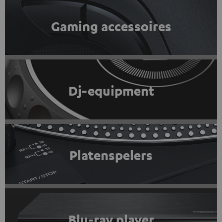
Gaming accessoires
Dj-equipment
Platenspelers
Blu-ray player