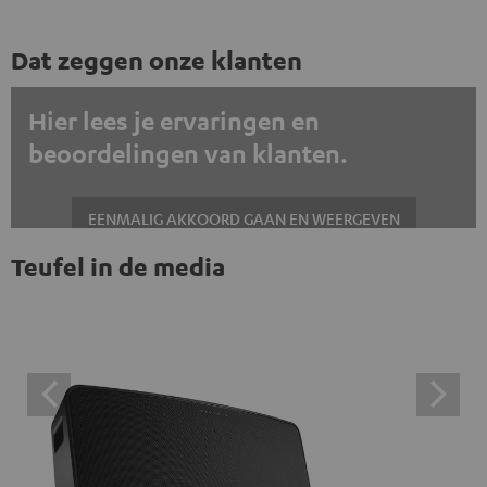
Dat zeggen onze klanten
Hier lees je ervaringen en
beoordelingen van klanten.
EENMALIG AKKOORD GAAN EN WEERGEVEN
Teufel in de media
Altijd externe inhoud weergeven? Schakel dit in de gegevensinstellingen
in
Trustpilot beoordelingen zijn externe inhoud. Je kunt de
externe inhoud hier met één klik weergeven. Door op de
inhoud te klikken, stem je ermee in dat je de externe
inhoud te zien krijgt. Dit betekent dat persoonlijke
gegevens kunnen worden doorgegeven aan platforms
van derden. Meer informatie hierover vind je in ons