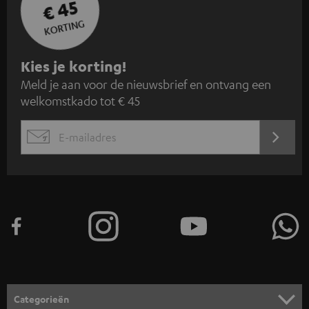
€ 45
KORTING
A
Kies je korting!
Meld je aan voor de nieuwsbrief en ontvang een
a
welkomstkado tot € 45
n
m
AANM
EMAIL
e
WIDGET
l
d
e
n
v
o
o
Categorieën