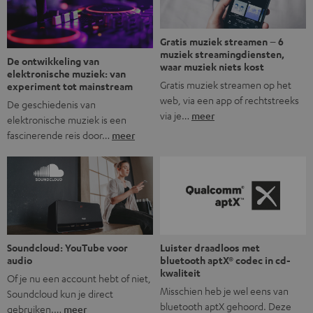
Gratis muziek streamen – 6
muziek streamingdiensten,
De ontwikkeling van
waar muziek niets kost
elektronische muziek: van
Gratis muziek streamen op het
experiment tot mainstream
web, via een app of rechtstreeks
De geschiedenis van
via je…
meer
elektronische muziek is een
fascinerende reis door…
meer
Soundcloud: YouTube voor
Luister draadloos met
audio
bluetooth aptX® codec in cd-
kwaliteit
Of je nu een account hebt of niet,
Misschien heb je wel eens van
Soundcloud kun je direct
bluetooth aptX gehoord. Deze
gebruiken.…
meer