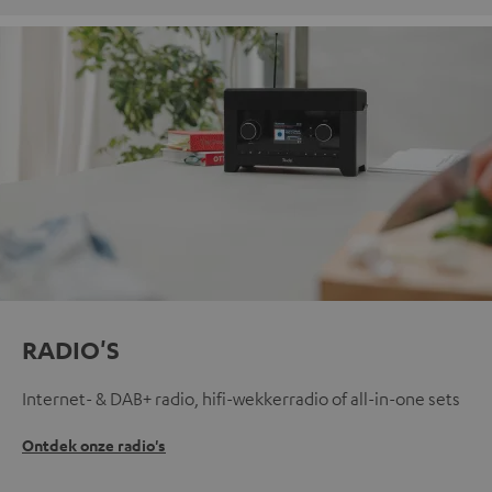
RADIO'S
Internet- & DAB+ radio, hifi-wekkerradio of all-in-one sets
Ontdek onze radio's