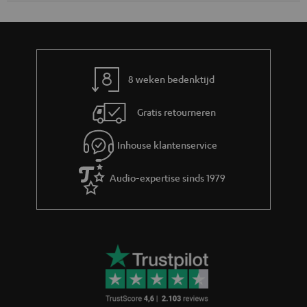
Teufel blog
Audiotechnologieën, hifi-trends, tips & tricks
Teufel Support
Veelgestelde vragen
Contact
Retourneren
Traceer bestelling
Storefinder
Beleef onze producten van dichtbij en kom naar de store
voor advies op maat.
TOT
€ 45