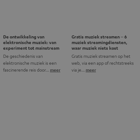
Last but not least.
Tot € 45 korting
Meld je aan voor de nieuwsbrief!
Veelgestelde vragen
Wat onderscheidt Teufel van andere audiomerken?
Wat houdt "directe verkoop“ bij Teufel in?
Zijn er Teufel winkels?