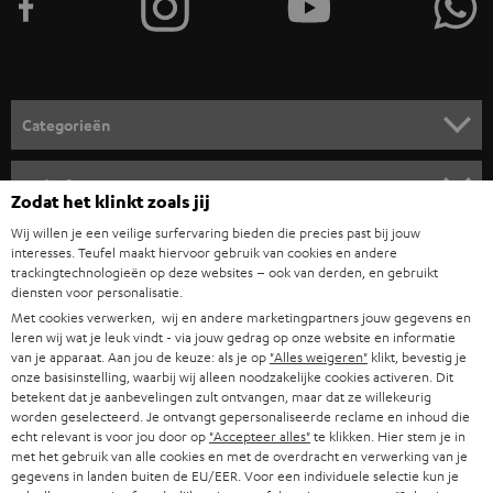
TEUFEL STORY
IN-EAR
SPANJE
MANAGEMENT
'Kennelijke' (typ)fouten voorbehouden. De op de foto's afgebeelde
FANSHOP
DUURZAAMHEID
accessoires zijn niet bij de levering inbegrepen. Eventuele
ITALIË
verwijderingskosten voor batterijen zijn bij de prijs inbegrepen.
NIEUWKOMERS
NORMEN EN WAARDES
USA
©2026 Lautsprecher Teufel GmbH - All rights reserved.
Zodat het klinkt zoals jij
STUDENTENKORTING
Disclaimer
Algemene voorwaarden
Privacybeleid
Wij willen je een veilige surfervaring bieden die precies past bij jouw
ANDERE LANDEN
KADOBON
interesses. Teufel maakt hiervoor gebruik van cookies en andere
Instellingen privacybeleid
EU Data Act
hier de overeenkomst herroepen
trackingtechnologieën op deze websites – ook van derden, en gebruikt
diensten voor personalisatie.
TOEGANKELIJKHEID
Met cookies verwerken, wij en andere marketingpartners jouw gegevens en
leren wij wat je leuk vindt - via jouw gedrag op onze website en informatie
van je apparaat. Aan jou de keuze: als je op
"Alles weigeren"
klikt, bevestig je
onze basisinstelling, waarbij wij alleen noodzakelijke cookies activeren. Dit
betekent dat je aanbevelingen zult ontvangen, maar dat ze willekeurig
worden geselecteerd. Je ontvangt gepersonaliseerde reclame en inhoud die
echt relevant is voor jou door op
"Accepteer alles"
te klikken. Hier stem je in
met het gebruik van alle cookies en met de overdracht en verwerking van je
gegevens in landen buiten de EU/EER. Voor een individuele selectie kun je