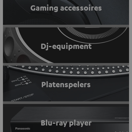
Gaming accessoires
Dj-equipment
Platenspelers
Blu-ray player