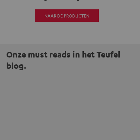
NAAR DE PRODUCTEN
Onze must reads in het Teufel
blog.
ENTERTAINMENT
Waarom bedrade koptelefoons weer in de
mode zijn