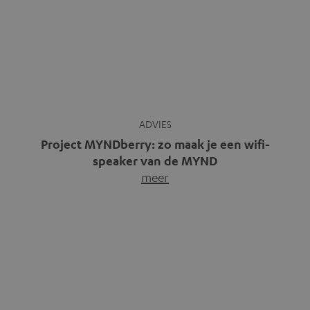
Gratis muziek streamen – 6
muziek streamingdiensten,
De ontwikkeling van
waar muziek niets kost
elektronische muziek: van
Gratis muziek streamen op het
experiment tot mainstream
web, via een app of rechtstreeks
De geschiedenis van
via je…
meer
elektronische muziek is een
fascinerende reis door…
meer
Soundcloud: YouTube voor
Luister draadloos met
audio
bluetooth aptX® codec in cd-
kwaliteit
Of je nu een account hebt of niet,
Misschien heb je wel eens van
Soundcloud kun je direct
bluetooth aptX gehoord. Deze
gebruiken.…
meer
codec wordt…
meer