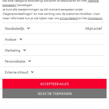
ook elke categorie afzonderlijk activeren of deactiveren en met
"Selectie
toepassen"
bevestigen.
Je kunt alle toestemmingen op elk moment aanpassen onder
"Gegevensinstellingen" en met werking voor de toekomst intrekken. Voor
meer informatie kun je ook kijken naar ons
privacybeleid
en het
impressum
.
Noodzakelijk
Altijd actief
Analyse
Marketing
Personalisatie
Externe inhoud
ACCEPTEER ALLES
Chat
SELECTIE TOEPASSEN
starten