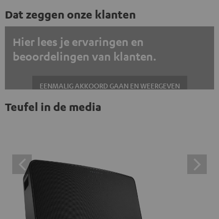
Dat zeggen onze klanten
Hier lees je ervaringen en
beoordelingen van klanten.
EENMALIG AKKOORD GAAN EN WEERGEVEN
Teufel in de media
Altijd externe inhoud weergeven? Schakel dit in de gegevensinstellingen
in
Trustpilot beoordelingen zijn externe inhoud. Je kunt de
externe inhoud hier met één klik weergeven. Door op de
inhoud te klikken, stem je ermee in dat je de externe
inhoud te zien krijgt. Dit betekent dat persoonlijke
gegevens kunnen worden doorgegeven aan platforms
van derden. Meer informatie hierover vind je in ons
privacybeleid.