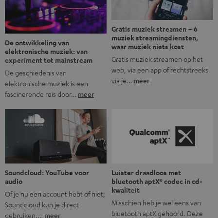
Gratis muziek streamen – 6
muziek streamingdiensten,
De ontwikkeling van
waar muziek niets kost
elektronische muziek: van
Gratis muziek streamen op het
experiment tot mainstream
web, via een app of rechtstreeks
De geschiedenis van
via je…
meer
elektronische muziek is een
fascinerende reis door…
meer
Soundcloud: YouTube voor
Luister draadloos met
audio
bluetooth aptX® codec in cd-
kwaliteit
Of je nu een account hebt of niet,
Misschien heb je wel eens van
Soundcloud kun je direct
bluetooth aptX gehoord. Deze
gebruiken.…
meer