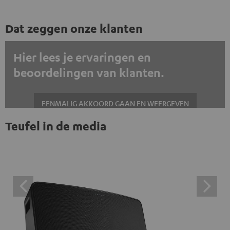
Dat zeggen onze klanten
Hier lees je ervaringen en
beoordelingen van klanten.
EENMALIG AKKOORD GAAN EN WEERGEVEN
Teufel in de media
Altijd externe inhoud weergeven? Schakel dit in de gegevensinstellingen
in
Trustpilot beoordelingen zijn externe inhoud. Je kunt de
externe inhoud hier met één klik weergeven. Door op de
inhoud te klikken, stem je ermee in dat je de externe
inhoud te zien krijgt. Dit betekent dat persoonlijke
gegevens kunnen worden doorgegeven aan platforms
van derden. Meer informatie hierover vind je in ons