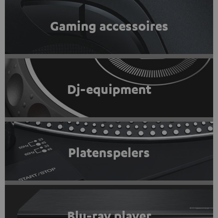
Gaming accessoires
Dj-equipment
Platenspelers
Blu-ray player