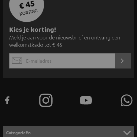
€ 45
KORTING
A
Kies je korting!
Meld je aan voor de nieuwsbrief en ontvang een
a
welkomstkado tot € 45
n
m
AANM
EMAIL
e
WIDGET
l
d
e
n
v
o
o
Categorieën