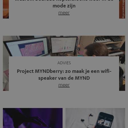
mode zijn
meer
Draadloze koptelefoons domineren al jaren de markt.
Sinds bluetooth de standaard werd, verdwenen kabels
steeds meer uit het straatbeeld. Toch zie je
tegenwoordig iets opvallends. Op straat, in de trein en
zelfs tijdens videogesprekken dragen steeds meer
mensen weer oordopjes met een kabel. De angst voor
kabels is niet verdwenen. Maar wat op het eerste […]
ADVIES
Project MYNDberry: zo maak je een wifi-
speaker van de MYND
meer
Vandaag presenteren we jullie een bijzonder artikel: een
gastbijdrage van Jonathan, die bij Teufel werkt en deel
uitmaakt van een klein team dat in zijn vrije tijd de MYND
verder ontwikkelt. In vele uren na werktijd heeft het
team samen gewerkt om de MYND uit te breiden met de
mogelijkheid om via wifi te streamen. […]