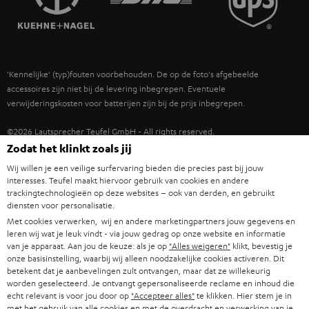
POLEN
ULTIMA
TEUFEL STORY
IN-EAR
SPANJE
MANAGEMENT
'Kennelijke' (typ)fouten voorbehouden. De op de foto's afgebeelde
FANSHOP
DUURZAAMHEID
accessoires zijn niet bij de levering inbegrepen. Eventuele
ITALIË
verwijderingskosten voor batterijen zijn bij de prijs inbegrepen.
NIEUWKOMERS
NORMEN EN WAARDES
USA
©2026 Lautsprecher Teufel GmbH - All rights reserved.
STUDENTENKORTING
Zodat het klinkt zoals jij
Disclaimer
Algemene voorwaarden
Privacybeleid
ANDERE LANDEN
Wij willen je een veilige surfervaring bieden die precies past bij jouw
KADOBON
Instellingen privacybeleid
EU Data Act
hier de overeenkomst herroepen
interesses. Teufel maakt hiervoor gebruik van cookies en andere
trackingtechnologieën op deze websites – ook van derden, en gebruikt
diensten voor personalisatie.
TOEGANKELIJKHEID
Met cookies verwerken, wij en andere marketingpartners jouw gegevens en
leren wij wat je leuk vindt - via jouw gedrag op onze website en informatie
van je apparaat. Aan jou de keuze: als je op
"Alles weigeren"
klikt, bevestig je
onze basisinstelling, waarbij wij alleen noodzakelijke cookies activeren. Dit
betekent dat je aanbevelingen zult ontvangen, maar dat ze willekeurig
worden geselecteerd. Je ontvangt gepersonaliseerde reclame en inhoud die
echt relevant is voor jou door op
"Accepteer alles"
te klikken. Hier stem je in
met het gebruik van alle cookies en met de overdracht en verwerking van je