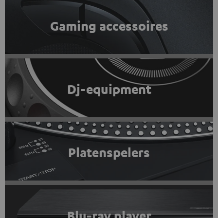
Gaming accessoires
Dj-equipment
Platenspelers
Blu-ray player