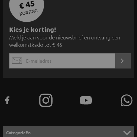
€ 45
KORTING
A
Kies je korting!
Meld je aan voor de nieuwsbrief en ontvang een
a
welkomstkado tot € 45
n
m
AANM
EMAIL
e
WIDGET
l
d
e
n
v
o
o
Categorieën