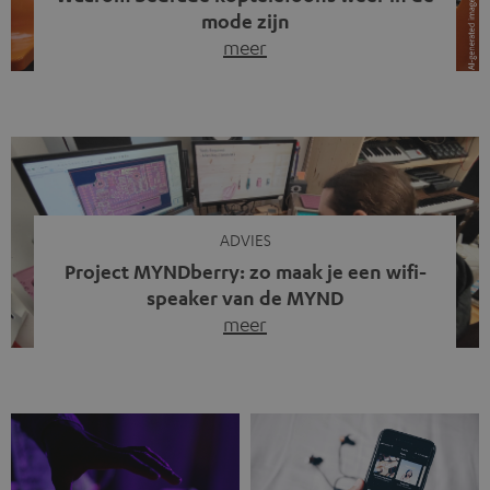
mode zijn
meer
Draadloze koptelefoons domineren al jaren de markt.
Sinds bluetooth de standaard werd, verdwenen kabels
steeds meer uit het straatbeeld. Toch zie je
tegenwoordig iets opvallends. Op straat, in de trein en
zelfs tijdens videogesprekken dragen steeds meer
mensen weer oordopjes met een kabel. De angst voor
kabels is niet verdwenen. Maar wat op het eerste […]
ADVIES
Project MYNDberry: zo maak je een wifi-
speaker van de MYND
meer
Vandaag presenteren we jullie een bijzonder artikel: een
gastbijdrage van Jonathan, die bij Teufel werkt en deel
uitmaakt van een klein team dat in zijn vrije tijd de MYND
verder ontwikkelt. In vele uren na werktijd heeft het
team samen gewerkt om de MYND uit te breiden met de
mogelijkheid om via wifi te streamen. […]