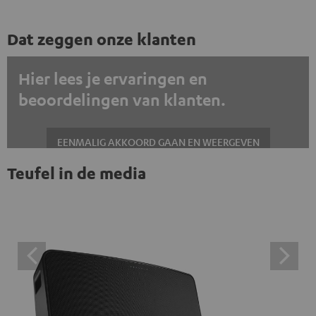
Dat zeggen onze klanten
Hier lees je ervaringen en
beoordelingen van klanten.
EENMALIG AKKOORD GAAN EN WEERGEVEN
Teufel in de media
Altijd externe inhoud weergeven? Schakel dit in de gegevensinstellingen
in
Trustpilot beoordelingen zijn externe inhoud. Je kunt de
externe inhoud hier met één klik weergeven. Door op de
inhoud te klikken, stem je ermee in dat je de externe
inhoud te zien krijgt. Dit betekent dat persoonlijke
gegevens kunnen worden doorgegeven aan platforms
van derden. Meer informatie hierover vind je in ons