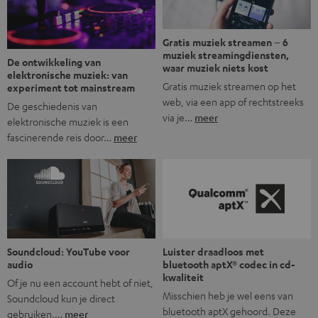
Gratis muziek streamen – 6
muziek streamingdiensten,
De ontwikkeling van
waar muziek niets kost
elektronische muziek: van
Gratis muziek streamen op het
experiment tot mainstream
web, via een app of rechtstreeks
De geschiedenis van
via je…
meer
elektronische muziek is een
fascinerende reis door…
meer
Soundcloud: YouTube voor
Luister draadloos met
audio
bluetooth aptX® codec in cd-
kwaliteit
Of je nu een account hebt of niet,
Misschien heb je wel eens van
Soundcloud kun je direct
bluetooth aptX gehoord. Deze
gebruiken.…
meer