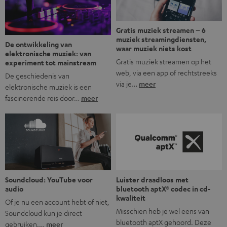
Gratis muziek streamen – 6
muziek streamingdiensten,
De ontwikkeling van
waar muziek niets kost
elektronische muziek: van
Gratis muziek streamen op het
experiment tot mainstream
web, via een app of rechtstreeks
De geschiedenis van
via je…
meer
elektronische muziek is een
fascinerende reis door…
meer
Soundcloud: YouTube voor
Luister draadloos met
audio
bluetooth aptX® codec in cd-
kwaliteit
Of je nu een account hebt of niet,
Misschien heb je wel eens van
Soundcloud kun je direct
bluetooth aptX gehoord. Deze
gebruiken.…
meer