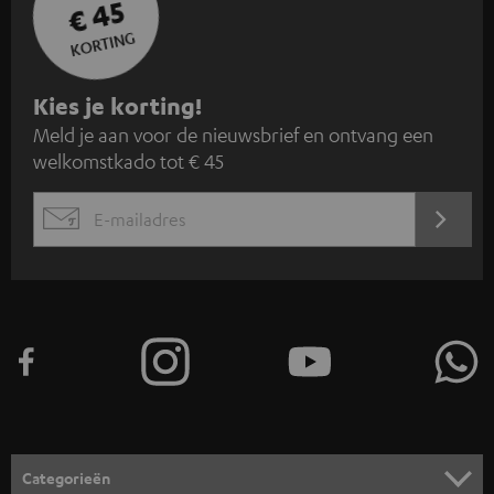
€ 45
KORTING
A
Kies je korting!
Meld je aan voor de nieuwsbrief en ontvang een
a
welkomstkado tot € 45
n
m
AANM
EMAIL
e
WIDGET
l
d
e
n
v
o
o
Categorieën