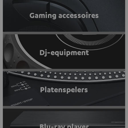
Gaming accessoires
Dj-equipment
Platenspelers
Blu-ray player