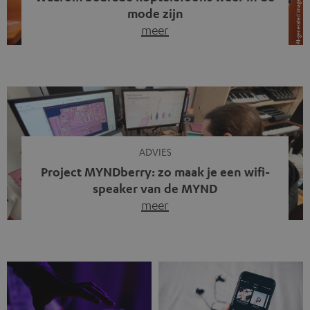
mode zijn
meer
Draadloze koptelefoons domineren al jaren de markt.
Sinds bluetooth de standaard werd, verdwenen kabels
steeds meer uit het straatbeeld. Toch zie je
tegenwoordig iets opvallends. Op straat, in de trein en
zelfs tijdens videogesprekken dragen steeds meer
mensen weer oordopjes met een kabel. De angst voor
kabels is niet verdwenen. Maar wat op het eerste […]
ADVIES
Project MYNDberry: zo maak je een wifi-
speaker van de MYND
meer
Vandaag presenteren we jullie een bijzonder artikel: een
gastbijdrage van Jonathan, die bij Teufel werkt en deel
uitmaakt van een klein team dat in zijn vrije tijd de MYND
verder ontwikkelt. In vele uren na werktijd heeft het
team samen gewerkt om de MYND uit te breiden met de
mogelijkheid om via wifi te streamen. […]