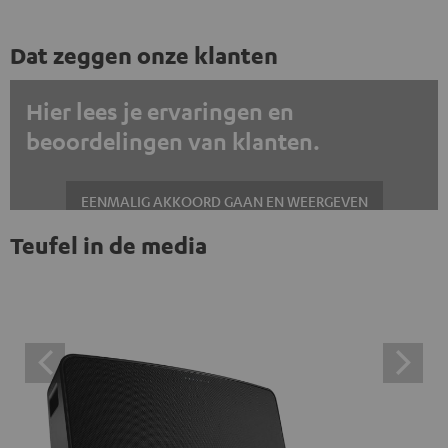
Dat zeggen onze klanten
Hier lees je ervaringen en
beoordelingen van klanten.
EENMALIG AKKOORD GAAN EN WEERGEVEN
Teufel in de media
Altijd externe inhoud weergeven? Schakel dit in de gegevensinstellingen
in
Trustpilot beoordelingen zijn externe inhoud. Je kunt de
externe inhoud hier met één klik weergeven. Door op de
inhoud te klikken, stem je ermee in dat je de externe
inhoud te zien krijgt. Dit betekent dat persoonlijke
gegevens kunnen worden doorgegeven aan platforms
van derden. Meer informatie hierover vind je in ons