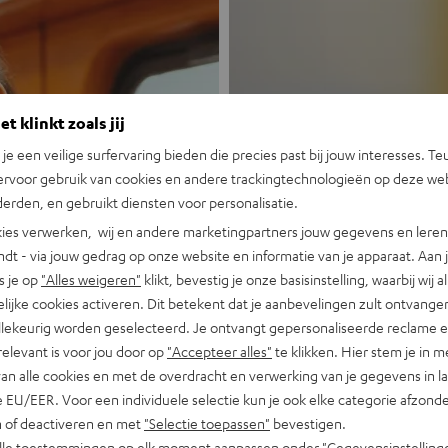
t klinkt zoals jij
n je een veilige surfervaring bieden die precies past bij jouw interesses. Te
ervoor gebruik van cookies en andere trackingtechnologieën op deze web
Nieuw
erden, en gebruikt diensten voor personalisatie.
ies verwerken, wij en andere marketingpartners jouw gegevens en leren 
indt - via jouw gedrag op onze website en informatie van je apparaat. Aan 
MOTIV® GO
s je op
"Alles weigeren"
klikt, bevestig je onze basisinstelling, waarbij wij a
lijke cookies activeren. Dit betekent dat je aanbevelingen zult ontvange
Portable, krachti
illekeurig worden geselecteerd. Je ontvangt gepersonaliseerde reclame 
relevant is voor jou door op
"Accepteer alles"
te klikken. Hier stem je in m
Nu ontdekken
van alle cookies en met de overdracht en verwerking van je gegevens in 
 EU/EER. Voor een individuele selectie kun je ook elke categorie afzonder
n of deactiveren en met
"Selectie toepassen"
bevestigen.
alle toestemmingen op elk moment aanpassen onder "Gegevensinstelling