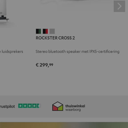
ROCKSTER
ROCKSTER
ROCKSTER
ROCKSTER CROSS 2
CROSS
CROSS
CROSS
2
2
2
 luidsprekers
Stereo bluetooth speaker met IPX5-certificering
Black
Zwart
Light
&
&
gray
€ 299,
99
Green
Rood