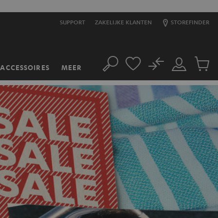
SUPPORT
ZAKELIJKE KLANTEN
STOREFINDER
No
ACCESSOIRES
MEER
Zoeken
Mijn
Produc
account
winkel