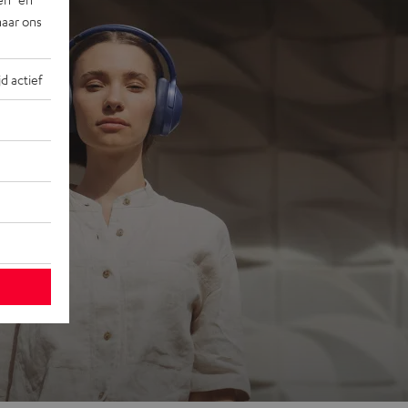
naar ons
jd actief
ons
 go