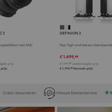
L
DEFINION
DEFINION
C 3
DEFINION 3
E
3
3
Antraciet
Wit/zwart
koptelefoon met ANC
Paar high-end stereo vloerstaande
l
€ 1.499,
99
agste prijs
€ 1.199,
99
Laatste laagste prijs
99
prijs
€ 1.799,
Normale prijs
Gratis retourneren
Inhouse klantenservice