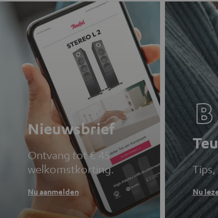
Nieuwsbrief
Teu
Ontvang tot € 45
welkomstkorting.
Tips,
Nu aanmelden
Nu lez