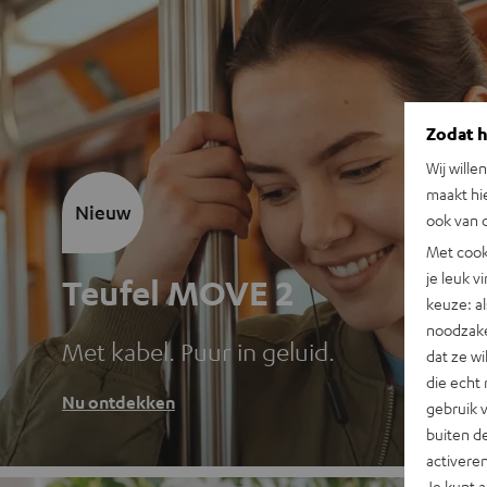
Zodat he
Wij wille
maakt hi
Nieuw
ook van d
Met cook
je leuk v
Teufel MOVE 2
keuze: al
noodzake
Met kabel. Puur in geluid.
dat ze w
die echt 
Nu ontdekken
gebruik 
buiten de
activere
Je kunt 