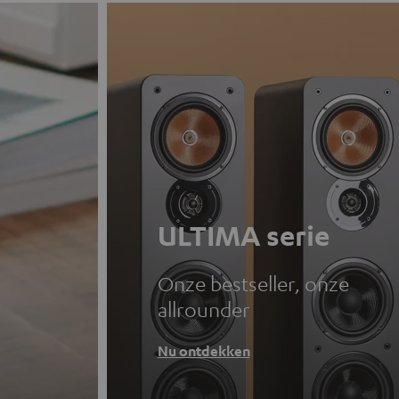
ULTIMA serie
Onze bestseller, onze
allrounder
Nu ontdekken