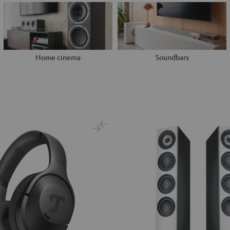
Home cinema
Soundbars