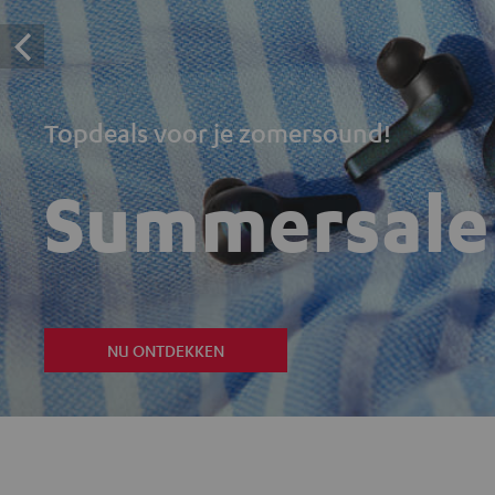
Topdeals voor je zomersound!
Summersale
NU ONTDEKKEN