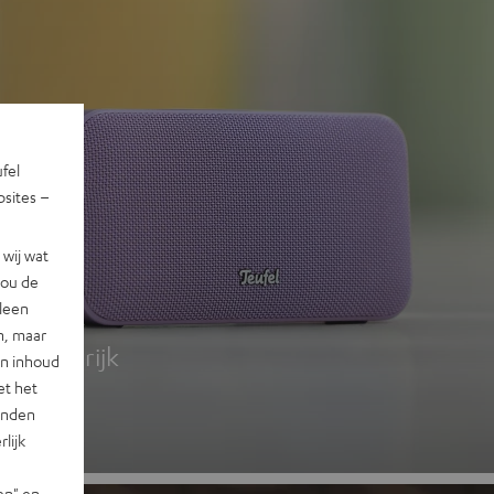
ufel
sites –
wij wat
jou de
 2
lleen
n, maar
g, kleurrijk
en inhoud
et het
landen
lijk
en" en