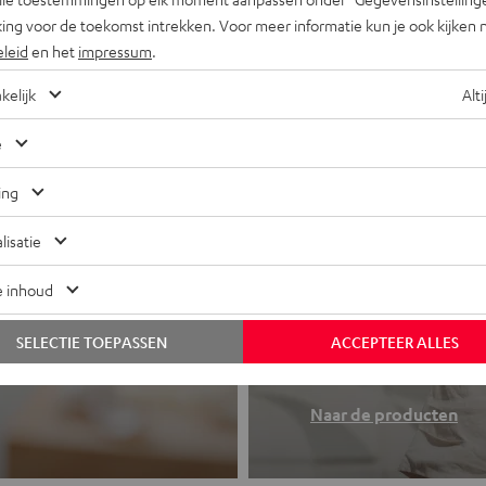
ing voor de toekomst intrekken. Voor meer informatie kun je ook kijken 
eleid
en het
impressum
.
kelijk
Alti
e
ing
lisatie
e inhoud
Koptelefo
 of all-in-one
SELECTIE TOEPASSEN
ACCEPTEER ALLES
Teufel sound to
Naar de producten