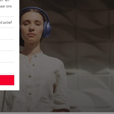
naar ons
jd actief
ons
 go