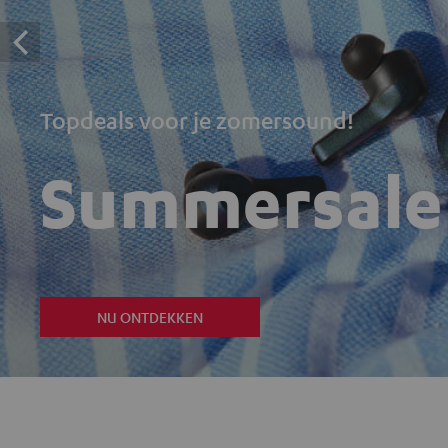
Topdeals voor je zomersound!
Summersale
NU ONTDEKKEN