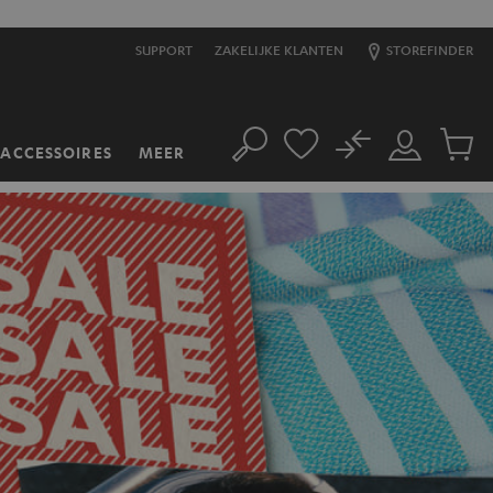
SUPPORT
ZAKELIJKE KLANTEN
STOREFINDER
No
ACCESSOIRES
MEER
Zoeken
Mijn
Produc
account
winkel