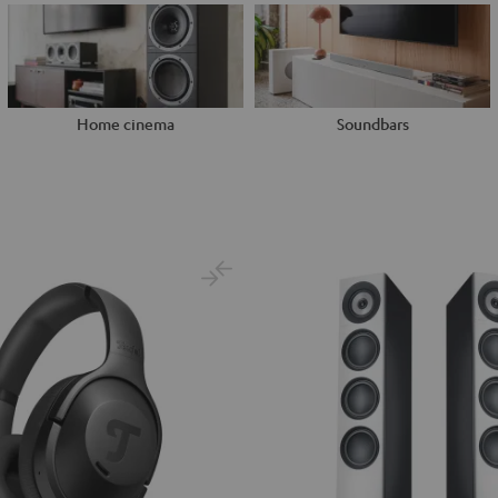
Home cinema
Soundbars