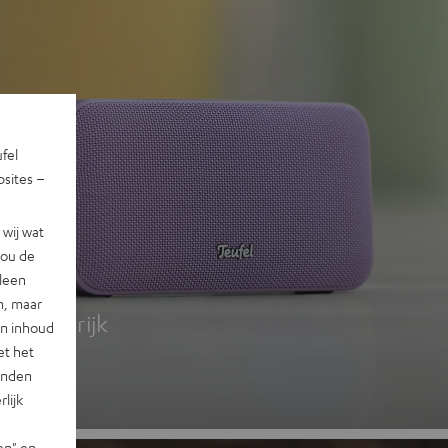
ufel
sites –
wij wat
jou de
 2
lleen
n, maar
g, kleurrijk
en inhoud
et het
landen
lijk
en" en