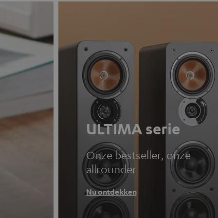
ULTIMA serie
Onze bestseller, onze
allrounder
Nu ontdekken