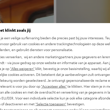
t klinkt zoals jij
n je een veilige surfervaring bieden die precies past bij jouw interesses. Te
ervoor gebruik van cookies en andere trackingtechnologieën op deze web
Nieuw
erden, en gebruikt diensten voor personalisatie.
ies verwerken, wij en andere marketingpartners jouw gegevens en leren 
indt - via jouw gedrag op onze website en informatie van je apparaat. Aan 
MOTIV® GO
s je op
"Alles weigeren"
klikt, bevestig je onze basisinstelling, waarbij wij a
lijke cookies activeren. Dit betekent dat je aanbevelingen zult ontvange
Portable, krachti
illekeurig worden geselecteerd. Je ontvangt gepersonaliseerde reclame 
relevant is voor jou door op
"Accepteer alles"
te klikken. Hier stem je in m
Nu ontdekken
van alle cookies en met de overdracht en verwerking van je gegevens in 
 EU/EER. Voor een individuele selectie kun je ook elke categorie afzonder
n of deactiveren en met
"Selectie toepassen"
bevestigen.
alle toestemmingen op elk moment aanpassen onder "Gegevensinstelling