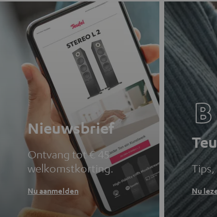
Nieuwsbrief
Teu
Ontvang tot € 45
welkomstkorting.
Tips,
Nu aanmelden
Nu lez