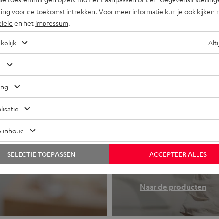
ing voor de toekomst intrekken. Voor meer informatie kun je ook kijken 
eleid
en het
impressum
.
kelijk
Alti
e
ing
lisatie
e inhoud
Koptelefo
 of all-in-one
SELECTIE TOEPASSEN
ACCEPTEER ALLES
Teufel sound to
Naar de producten