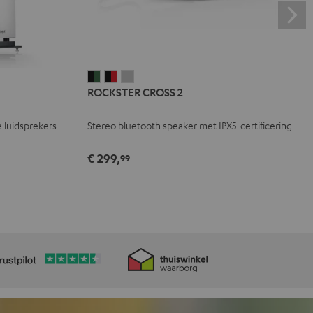
ROCKSTER
ROCKSTER
ROCKSTER
ROCKSTER CROSS 2
CROSS
CROSS
CROSS
2
2
2
 luidsprekers
Stereo bluetooth speaker met IPX5-certificering
Black
Zwart
Light
&
&
gray
€ 299,
99
Green
Rood