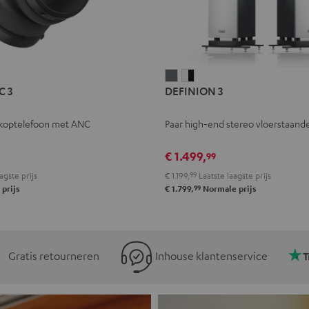
L
DEFINION
DEFINION
C 3
DEFINION 3
E
3
3
Antraciet
Wit/zwart
koptelefoon met ANC
Paar high-end stereo vloerstaande
l
€ 1.499,
99
agste prijs
€ 1.199,
99
Laatste laagste prijs
99
prijs
€ 1.799,
Normale prijs
Gratis retourneren
Inhouse klantenservice