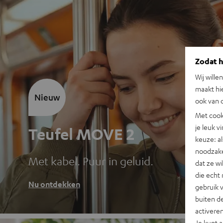
Zodat he
Wij wille
maakt hi
Nieuw
ook van d
Met cook
je leuk v
Teufel MOVE 2
keuze: al
noodzake
Met kabel. Puur in geluid.
dat ze w
die echt 
Nu ontdekken
gebruik 
buiten de
activere
Je kunt 