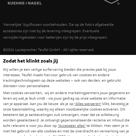
TEUFEL STORY
IN-EAR
SPANJE
MANAGEMENT
'Kennelijke' (typ)fouten voorbehouden. De op de foto's afgebeelde
FANSHOP
DUURZAAMHEID
accessoires zijn niet bij de levering inbegrepen. Eventuele
ITALIË
verwijderingskosten voor batterijen zijn bij de prijs inbegrepen.
NIEUWKOMERS
NORMEN EN WAARDES
USA
©2026 Lautsprecher Teufel GmbH - All rights reserved.
STUDENTENKORTING
Zodat het klinkt zoals jij
Disclaimer
Algemene voorwaarden
Privacybeleid
ANDERE LANDEN
KADOBON
Wij willen je een veilige surfervaring bieden die precies past bij jouw
Instellingen privacybeleid
EU Data Act
hier de overeenkomst herroepen
interesses. Teufel maakt hiervoor gebruik van cookies en andere
trackingtechnologieën op deze websites – ook van derden, en gebruikt
TOEGANKELIJKHEID
diensten voor personalisatie.
Met cookies verwerken, wij en andere marketingpartners jouw gegevens en
leren wij wat je leuk vindt - via jouw gedrag op onze website en informatie
van je apparaat. Aan jou de keuze: als je op
"Alles weigeren"
klikt, bevestig je
onze basisinstelling, waarbij wij alleen noodzakelijke cookies activeren. Dit
betekent dat je aanbevelingen zult ontvangen, maar dat ze willekeurig
worden geselecteerd. Je ontvangt gepersonaliseerde reclame en inhoud die
echt relevant is voor jou door op
"Accepteer alles"
te klikken. Hier stem je in
met het gebruik van alle cookies en met de overdracht en verwerking van je