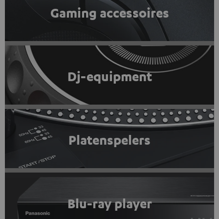
Gaming accessoires
Dj-equipment
Platenspelers
Blu-ray player