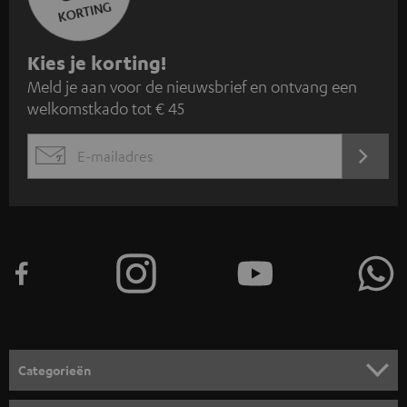
KORTING
A
Kies je korting!
Meld je aan voor de nieuwsbrief en ontvang een
a
welkomstkado tot € 45
n
m
AANM
EMAIL
e
WIDGET
l
d
e
n
v
o
o
Categorieën
r