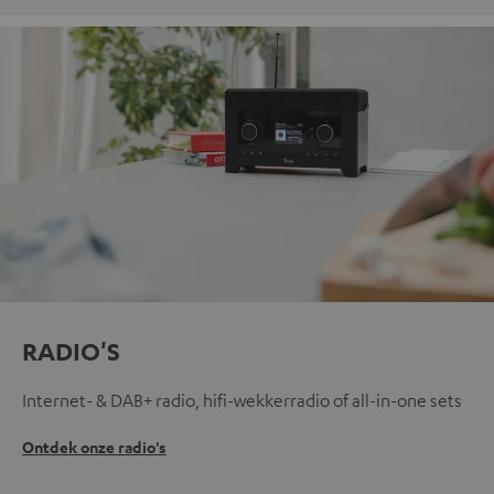
RADIO'S
Internet- & DAB+ radio, hifi-wekkerradio of all-in-one sets
Ontdek onze radio's