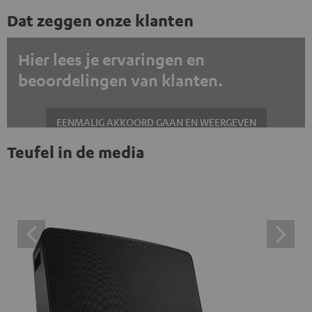
Dat zeggen onze klanten
Hier lees je ervaringen en
beoordelingen van klanten.
EENMALIG AKKOORD GAAN EN WEERGEVEN
Teufel in de media
Altijd externe inhoud weergeven? Schakel dit in de gegevensinstellingen
in
Trustpilot beoordelingen zijn externe inhoud. Je kunt de
externe inhoud hier met één klik weergeven. Door op de
inhoud te klikken, stem je ermee in dat je de externe
inhoud te zien krijgt. Dit betekent dat persoonlijke
gegevens kunnen worden doorgegeven aan platforms
van derden. Meer informatie hierover vind je in ons
privacybeleid.