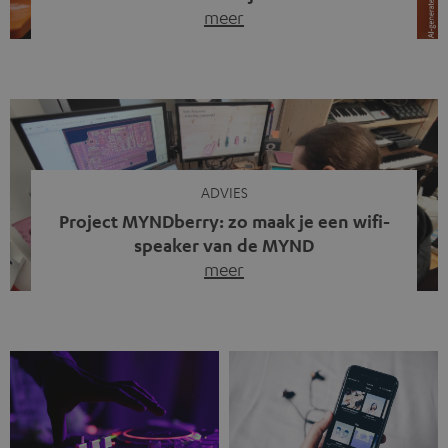
meer
Draadloze koptelefoons domineren al jaren de markt.
Sinds bluetooth de standaard werd, verdwenen kabels
steeds meer uit het straatbeeld. Toch zie je
tegenwoordig iets opvallends. Op straat, in de trein en
zelfs tijdens videogesprekken dragen steeds meer
mensen weer oordopjes met een kabel. De angst voor
kabels is niet verdwenen. Maar wat op het eerste […]
ADVIES
Project MYNDberry: zo maak je een wifi-
speaker van de MYND
meer
Vandaag presenteren we jullie een bijzonder artikel: een
gastbijdrage van Jonathan, die bij Teufel werkt en deel
uitmaakt van een klein team dat in zijn vrije tijd de MYND
verder ontwikkelt. In vele uren na werktijd heeft het
team samen gewerkt om de MYND uit te breiden met de
mogelijkheid om via wifi te streamen. […]