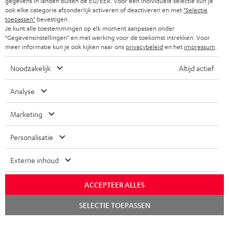
gegevens in landen buiten de EU/EER. Voor een individuele selectie kun je
ook elke categorie afzonderlijk activeren of deactiveren en met
"Selectie
toepassen"
bevestigen.
Je kunt alle toestemmingen op elk moment aanpassen onder
"Gegevensinstellingen" en met werking voor de toekomst intrekken. Voor
meer informatie kun je ook kijken naar ons
privacybeleid
en het
impressum
.
Noodzakelijk
Altijd actief
Analyse
Marketing
Personalisatie
Externe inhoud
ACCEPTEER ALLES
Chat
SELECTIE TOEPASSEN
starten