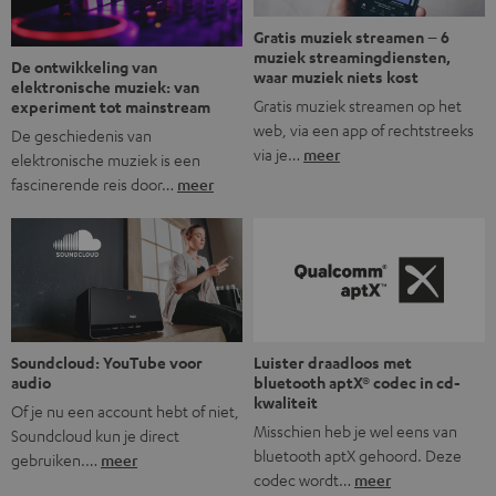
Gratis muziek streamen – 6
muziek streamingdiensten,
De ontwikkeling van
waar muziek niets kost
elektronische muziek: van
Gratis muziek streamen op het
experiment tot mainstream
web, via een app of rechtstreeks
De geschiedenis van
via je…
meer
elektronische muziek is een
fascinerende reis door…
meer
Soundcloud: YouTube voor
Luister draadloos met
audio
bluetooth aptX® codec in cd-
kwaliteit
Of je nu een account hebt of niet,
Misschien heb je wel eens van
Soundcloud kun je direct
bluetooth aptX gehoord. Deze
gebruiken.…
meer
codec wordt…
meer