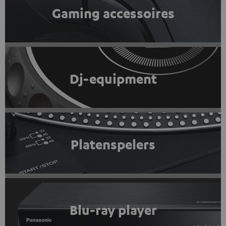
Gaming accessoires
Dj-equipment
Platenspelers
Blu-ray player