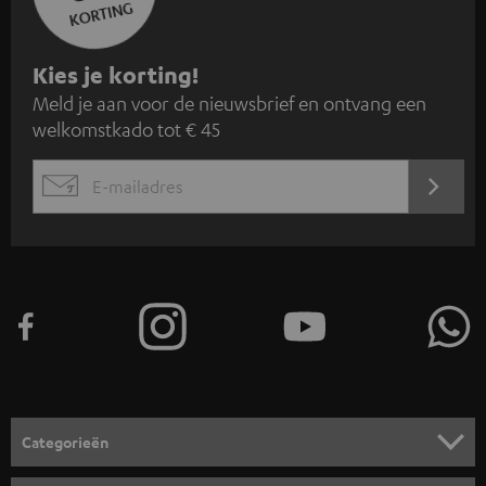
KORTING
A
Kies je korting!
Meld je aan voor de nieuwsbrief en ontvang een
a
welkomstkado tot € 45
n
m
AANM
EMAIL
e
WIDGET
l
d
e
n
v
o
o
Categorieën
r