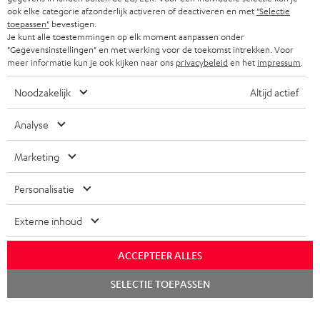
ook elke categorie afzonderlijk activeren of deactiveren en met
"Selectie
toepassen"
bevestigen.
Je kunt alle toestemmingen op elk moment aanpassen onder
"Gegevensinstellingen" en met werking voor de toekomst intrekken. Voor
meer informatie kun je ook kijken naar ons
privacybeleid
en het
impressum
.
Noodzakelijk
Altijd actief
Analyse
Marketing
Personalisatie
Externe inhoud
ACCEPTEER ALLES
Chat
SELECTIE TOEPASSEN
starten