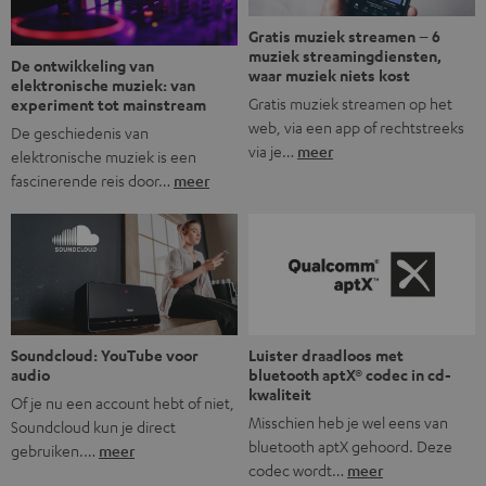
Gratis muziek streamen – 6
muziek streamingdiensten,
De ontwikkeling van
waar muziek niets kost
elektronische muziek: van
Gratis muziek streamen op het
experiment tot mainstream
web, via een app of rechtstreeks
De geschiedenis van
via je…
meer
elektronische muziek is een
fascinerende reis door…
meer
Soundcloud: YouTube voor
Luister draadloos met
audio
bluetooth aptX® codec in cd-
kwaliteit
Of je nu een account hebt of niet,
Misschien heb je wel eens van
Soundcloud kun je direct
bluetooth aptX gehoord. Deze
gebruiken.…
meer
codec wordt…
meer