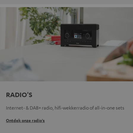
RADIO'S
Internet- & DAB+ radio, hifi-wekkerradio of all-in-one sets
Ontdek onze radio's