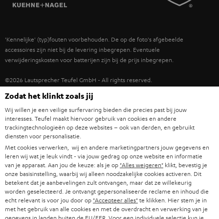
TEUFEL STORY
IN-EAR
SPANJE
MANAGEMENT
'Kennelijke' (typ)fouten voorbehouden. De op de foto's afgebeelde
FANSHOP
DUURZAAMHEID
accessoires zijn niet bij de levering inbegrepen. Eventuele
ITALIË
verwijderingskosten voor batterijen zijn bij de prijs inbegrepen.
NIEUWKOMERS
NORMEN EN WAARDES
USA
©2026 Lautsprecher Teufel GmbH - All rights reserved.
STUDENTENKORTING
Zodat het klinkt zoals jij
Disclaimer
Algemene voorwaarden
Privacybeleid
ANDERE LANDEN
Wij willen je een veilige surfervaring bieden die precies past bij jouw
KADOBON
Instellingen privacybeleid
EU Data Act
hier de overeenkomst herroepen
interesses. Teufel maakt hiervoor gebruik van cookies en andere
trackingtechnologieën op deze websites – ook van derden, en gebruikt
TOEGANKELIJKHEID
diensten voor personalisatie.
Met cookies verwerken, wij en andere marketingpartners jouw gegevens en
leren wij wat je leuk vindt - via jouw gedrag op onze website en informatie
van je apparaat. Aan jou de keuze: als je op
"Alles weigeren"
klikt, bevestig je
onze basisinstelling, waarbij wij alleen noodzakelijke cookies activeren. Dit
betekent dat je aanbevelingen zult ontvangen, maar dat ze willekeurig
worden geselecteerd. Je ontvangt gepersonaliseerde reclame en inhoud die
echt relevant is voor jou door op
"Accepteer alles"
te klikken. Hier stem je in
met het gebruik van alle cookies en met de overdracht en verwerking van je
gegevens in landen buiten de EU/EER. Voor een individuele selectie kun je