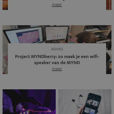
meer
Draadloze koptelefoons domineren al jaren de markt.
Sinds bluetooth de standaard werd, verdwenen kabels
steeds meer uit het straatbeeld. Toch zie je
tegenwoordig iets opvallends. Op straat, in de trein en
zelfs tijdens videogesprekken dragen steeds meer
mensen weer oordopjes met een kabel. De angst voor
kabels is niet verdwenen. Maar wat op het eerste […]
ADVIES
Project MYNDberry: zo maak je een wifi-
speaker van de MYND
meer
Vandaag presenteren we jullie een bijzonder artikel: een
gastbijdrage van Jonathan, die bij Teufel werkt en deel
uitmaakt van een klein team dat in zijn vrije tijd de MYND
verder ontwikkelt. In vele uren na werktijd heeft het
team samen gewerkt om de MYND uit te breiden met de
mogelijkheid om via wifi te streamen. […]