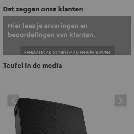
Dat zeggen onze klanten
Hier lees je ervaringen en
beoordelingen van klanten.
EENMALIG AKKOORD GAAN EN WEERGEVEN
Teufel in de media
Altijd externe inhoud weergeven? Schakel dit in de gegevensinstellingen
in
Trustpilot beoordelingen zijn externe inhoud. Je kunt de
externe inhoud hier met één klik weergeven. Door op de
inhoud te klikken, stem je ermee in dat je de externe
inhoud te zien krijgt. Dit betekent dat persoonlijke
gegevens kunnen worden doorgegeven aan platforms
van derden. Meer informatie hierover vind je in ons
privacybeleid.