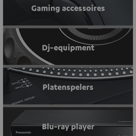
Gaming accessoires
Dj-equipment
Platenspelers
Blu-ray player