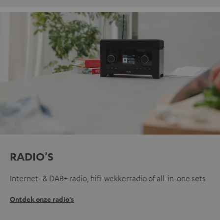
RADIO'S
Internet- & DAB+ radio, hifi-wekkerradio of all-in-one sets
Ontdek onze radio's