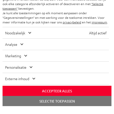
ook elke categorie afzonderlijk activeren of deactiveren en met
"Selectie
toepassen"
bevestigen.
Je kunt alle toestemmingen op elk moment aanpassen onder
"Gegevensinstellingen" en met werking voor de toekomst intrekken. Voor
meer informatie kun je ook kijken naar ons
privacybeleid
en het
impressum
.
Noodzakelijk
Altijd actief
Analyse
Marketing
Personalisatie
Externe inhoud
ACCEPTEER ALLES
Chat
SELECTIE TOEPASSEN
starten