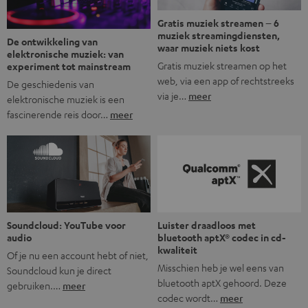
Gratis muziek streamen – 6
muziek streamingdiensten,
De ontwikkeling van
waar muziek niets kost
elektronische muziek: van
Gratis muziek streamen op het
experiment tot mainstream
web, via een app of rechtstreeks
De geschiedenis van
via je…
meer
elektronische muziek is een
fascinerende reis door…
meer
Soundcloud: YouTube voor
Luister draadloos met
audio
bluetooth aptX® codec in cd-
kwaliteit
Of je nu een account hebt of niet,
Misschien heb je wel eens van
Soundcloud kun je direct
bluetooth aptX gehoord. Deze
gebruiken.…
meer
codec wordt…
meer