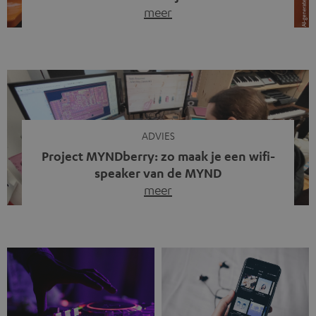
meer
Draadloze koptelefoons domineren al jaren de markt.
Sinds bluetooth de standaard werd, verdwenen kabels
steeds meer uit het straatbeeld. Toch zie je
tegenwoordig iets opvallends. Op straat, in de trein en
zelfs tijdens videogesprekken dragen steeds meer
mensen weer oordopjes met een kabel. De angst voor
kabels is niet verdwenen. Maar wat op het eerste […]
ADVIES
Project MYNDberry: zo maak je een wifi-
speaker van de MYND
meer
Vandaag presenteren we jullie een bijzonder artikel: een
gastbijdrage van Jonathan, die bij Teufel werkt en deel
uitmaakt van een klein team dat in zijn vrije tijd de MYND
verder ontwikkelt. In vele uren na werktijd heeft het
team samen gewerkt om de MYND uit te breiden met de
mogelijkheid om via wifi te streamen. […]