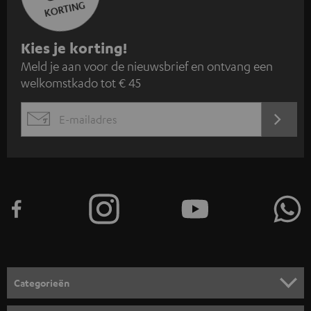
KORTING
A
Kies je korting!
Meld je aan voor de nieuwsbrief en ontvang een
a
welkomstkado tot € 45
n
m
AANM
EMAIL
e
WIDGET
l
d
e
n
v
o
o
Categorieën
r