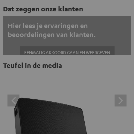
Dat zeggen onze klanten
Hier lees je ervaringen en
beoordelingen van klanten.
EENMALIG AKKOORD GAAN EN WEERGEVEN
Teufel in de media
Altijd externe inhoud weergeven? Schakel dit in de gegevensinstellingen
in
Trustpilot beoordelingen zijn externe inhoud. Je kunt de
externe inhoud hier met één klik weergeven. Door op de
inhoud te klikken, stem je ermee in dat je de externe
inhoud te zien krijgt. Dit betekent dat persoonlijke
gegevens kunnen worden doorgegeven aan platforms
van derden. Meer informatie hierover vind je in ons
privacybeleid.