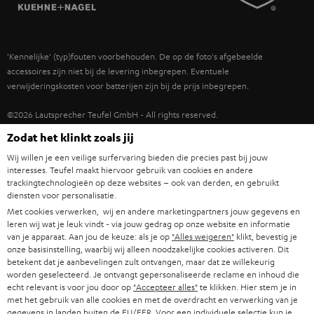
TEUFEL STORY
IN-EAR
SPANJE
MANAGEMENT
'Kennelijke' (typ)fouten voorbehouden. De op de foto's afgebeelde
FANSHOP
DUURZAAMHEID
accessoires zijn niet bij de levering inbegrepen. Eventuele
ITALIË
verwijderingskosten voor batterijen zijn bij de prijs inbegrepen.
NIEUWKOMERS
NORMEN EN WAARDES
USA
©2026 Lautsprecher Teufel GmbH - All rights reserved.
STUDENTENKORTING
Zodat het klinkt zoals jij
Disclaimer
Algemene voorwaarden
Privacybeleid
ANDERE LANDEN
Wij willen je een veilige surfervaring bieden die precies past bij jouw
KADOBON
Instellingen privacybeleid
EU Data Act
hier de overeenkomst herroepen
interesses. Teufel maakt hiervoor gebruik van cookies en andere
trackingtechnologieën op deze websites – ook van derden, en gebruikt
TOEGANKELIJKHEID
diensten voor personalisatie.
Met cookies verwerken, wij en andere marketingpartners jouw gegevens en
leren wij wat je leuk vindt - via jouw gedrag op onze website en informatie
van je apparaat. Aan jou de keuze: als je op
"Alles weigeren"
klikt, bevestig je
onze basisinstelling, waarbij wij alleen noodzakelijke cookies activeren. Dit
betekent dat je aanbevelingen zult ontvangen, maar dat ze willekeurig
worden geselecteerd. Je ontvangt gepersonaliseerde reclame en inhoud die
echt relevant is voor jou door op
"Accepteer alles"
te klikken. Hier stem je in
met het gebruik van alle cookies en met de overdracht en verwerking van je
gegevens in landen buiten de EU/EER. Voor een individuele selectie kun je