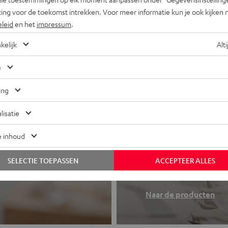
ing voor de toekomst intrekken. Voor meer informatie kun je ook kijken 
eleid
en het
impressum
.
kelijk
Alti
e
ing
lisatie
e inhoud
Koptelefo
 of all-in-one
SELECTIE TOEPASSEN
ACCEPTEER ALLES
Teufel sound to
Naar de producten