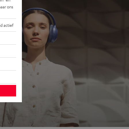
naar ons
jd actief
ons
 go