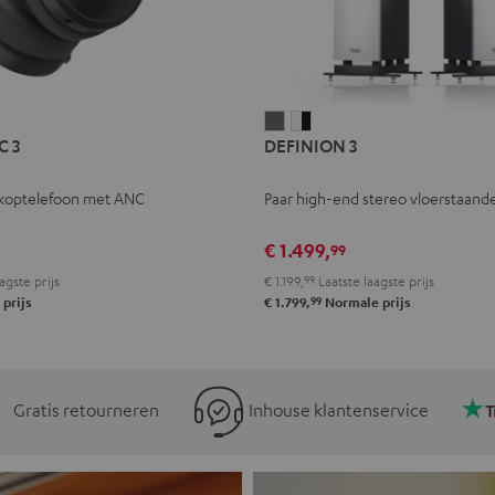
L
DEFINION
DEFINION
C 3
DEFINION 3
E
3
3
Antraciet
Wit/zwart
koptelefoon met ANC
Paar high-end stereo vloerstaande
l
€ 1.499,
99
agste prijs
€ 1.199,
99
Laatste laagste prijs
99
prijs
€ 1.799,
Normale prijs
Gratis retourneren
Inhouse klantenservice