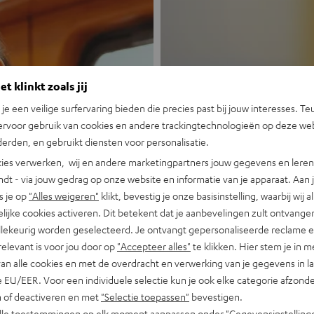
t klinkt zoals jij
n je een veilige surfervaring bieden die precies past bij jouw interesses. Te
ervoor gebruik van cookies en andere trackingtechnologieën op deze web
Nieuw
erden, en gebruikt diensten voor personalisatie.
ies verwerken, wij en andere marketingpartners jouw gegevens en leren 
indt - via jouw gedrag op onze website en informatie van je apparaat. Aan 
MOTIV® GO
s je op
"Alles weigeren"
klikt, bevestig je onze basisinstelling, waarbij wij a
lijke cookies activeren. Dit betekent dat je aanbevelingen zult ontvange
Portable, krachti
illekeurig worden geselecteerd. Je ontvangt gepersonaliseerde reclame 
relevant is voor jou door op
"Accepteer alles"
te klikken. Hier stem je in m
Nu ontdekken
van alle cookies en met de overdracht en verwerking van je gegevens in 
 EU/EER. Voor een individuele selectie kun je ook elke categorie afzonder
n of deactiveren en met
"Selectie toepassen"
bevestigen.
alle toestemmingen op elk moment aanpassen onder "Gegevensinstelling