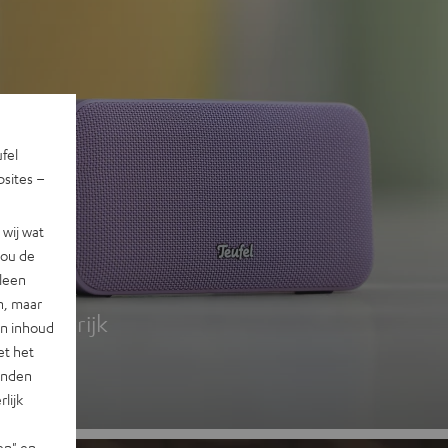
ufel
sites –
wij wat
jou de
 2
lleen
n, maar
g, kleurrijk
en inhoud
et het
landen
lijk
en" en