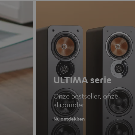
ULTIMA serie
Onze bestseller, onze
allrounder
Nu ontdekken