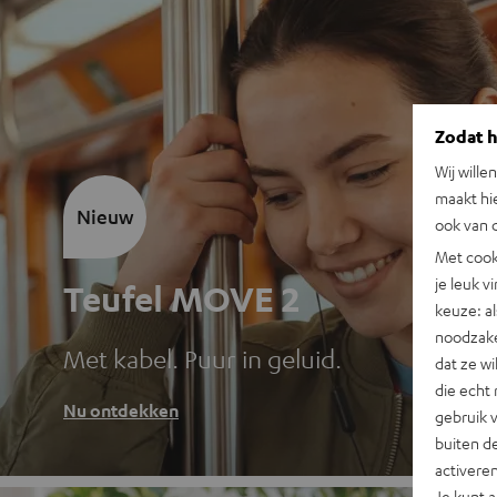
Zodat he
Wij wille
maakt hi
Nieuw
ook van d
Met cook
je leuk v
Teufel MOVE 2
keuze: al
noodzake
Met kabel. Puur in geluid.
dat ze w
die echt 
Nu ontdekken
gebruik 
buiten de
activere
Je kunt 