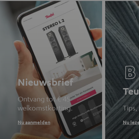
Nieuwsbrief
Teu
Ontvang tot € 45
welkomstkorting.
Tips,
Nu aanmelden
Nu lez