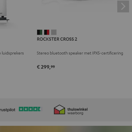
ROCKSTER
ROCKSTER
ROCKSTER
ROCKSTER CROSS 2
CROSS
CROSS
CROSS
2
2
2
 luidsprekers
Stereo bluetooth speaker met IPX5-certificering
Black
Zwart
Light
&
&
gray
€ 299,
99
Green
Rood