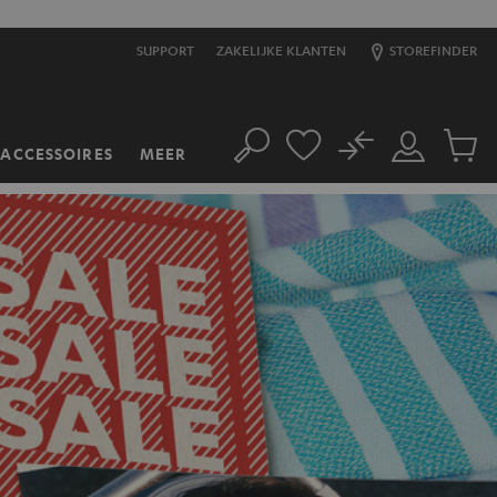
SUPPORT
ZAKELIJKE KLANTEN
STOREFINDER
No
ACCESSOIRES
MEER
Zoeken
Mijn
Produc
account
winkel