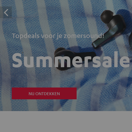
Topdeals voor je zomersound!
Summersale
NU ONTDEKKEN