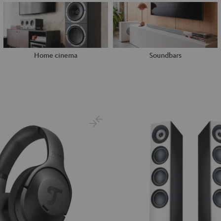
Home cinema
Soundbars