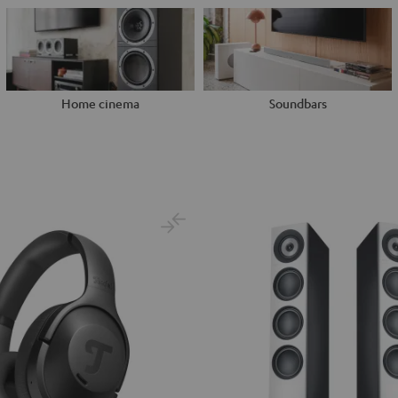
Home cinema
Soundbars