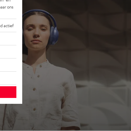
naar ons
jd actief
ons
 go