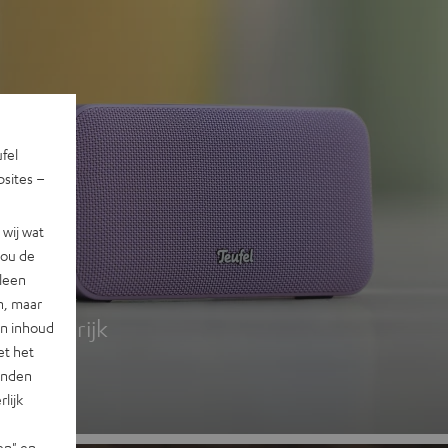
ufel
sites –
wij wat
jou de
 2
lleen
n, maar
g, kleurrijk
en inhoud
et het
landen
lijk
en" en