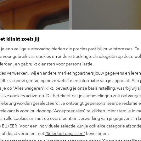
t klinkt zoals jij
n je een veilige surfervaring bieden die precies past bij jouw interesses. Te
ervoor gebruik van cookies en andere trackingtechnologieën op deze web
Nieuw
erden, en gebruikt diensten voor personalisatie.
ies verwerken, wij en andere marketingpartners jouw gegevens en leren 
indt - via jouw gedrag op onze website en informatie van je apparaat. Aan 
MOTIV® GO
s je op
"Alles weigeren"
klikt, bevestig je onze basisinstelling, waarbij wij a
lijke cookies activeren. Dit betekent dat je aanbevelingen zult ontvange
Portable, krachti
illekeurig worden geselecteerd. Je ontvangt gepersonaliseerde reclame 
relevant is voor jou door op
"Accepteer alles"
te klikken. Hier stem je in m
Nu ontdekken
van alle cookies en met de overdracht en verwerking van je gegevens in 
 EU/EER. Voor een individuele selectie kun je ook elke categorie afzonder
n of deactiveren en met
"Selectie toepassen"
bevestigen.
alle toestemmingen op elk moment aanpassen onder "Gegevensinstelling