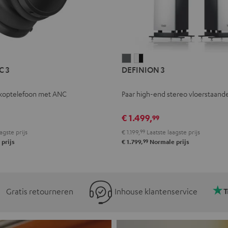
L
DEFINION
DEFINION
C 3
DEFINION 3
E
3
3
Antraciet
Wit/zwart
koptelefoon met ANC
Paar high-end stereo vloerstaande
l
€ 1.499,
99
agste prijs
€ 1.199,
99
Laatste laagste prijs
99
prijs
€ 1.799,
Normale prijs
Gratis retourneren
Inhouse klantenservice