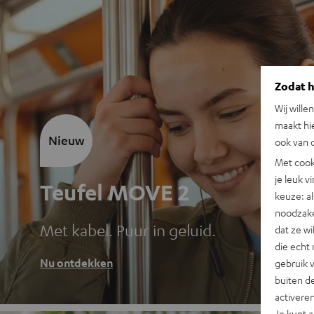
Zodat he
Wij wille
maakt hi
Nieuw
ook van d
Met cook
je leuk v
Teufel MOVE 2
keuze: al
noodzake
Met kabel. Puur in geluid.
dat ze w
die echt 
Nu ontdekken
gebruik 
buiten de
activere
Je kunt 