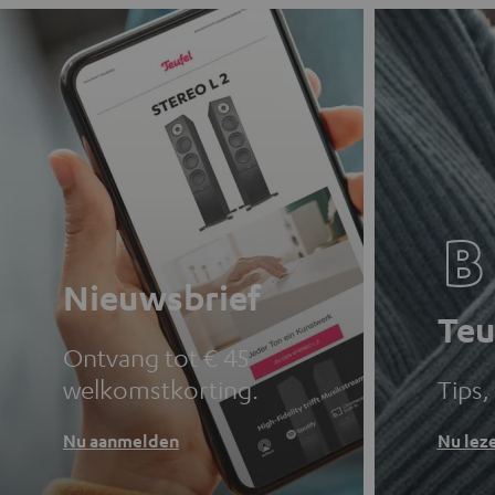
Nieuwsbrief
Teu
Ontvang tot € 45
welkomstkorting.
Tips,
Nu aanmelden
Nu lez