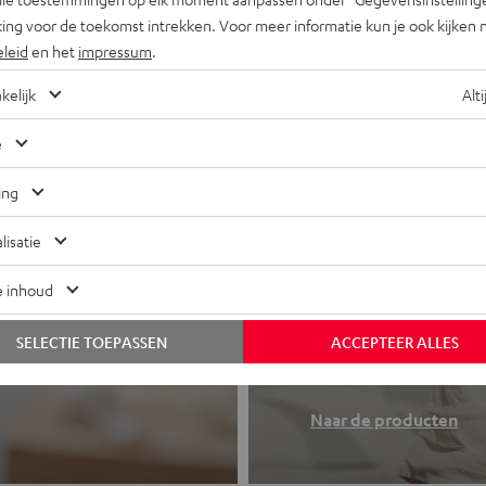
ing voor de toekomst intrekken. Voor meer informatie kun je ook kijken 
eleid
en het
impressum
.
kelijk
Alti
e
ing
lisatie
e inhoud
Koptelefo
 of all-in-one
SELECTIE TOEPASSEN
ACCEPTEER ALLES
Teufel sound to
Naar de producten