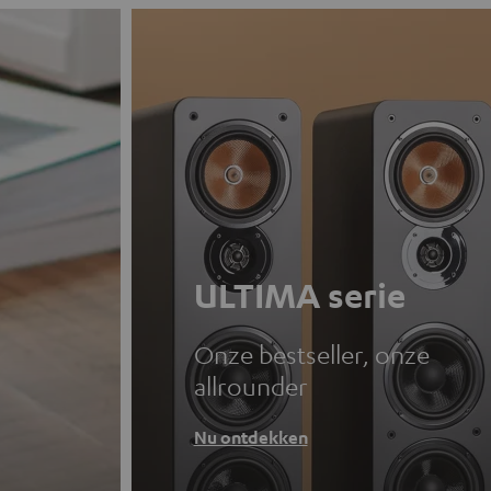
ULTIMA serie
Onze bestseller, onze
allrounder
Nu ontdekken