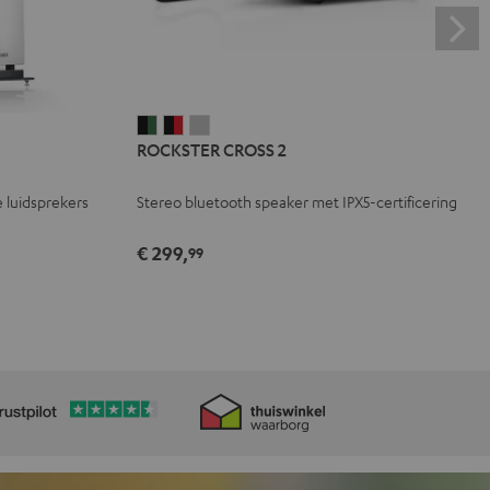
ROCKSTER
ROCKSTER
ROCKSTER
ROCKSTER CROSS 2
CROSS
CROSS
CROSS
2
2
2
 luidsprekers
Stereo bluetooth speaker met IPX5-certificering
Black
Zwart
Light
&
&
gray
€ 299,
99
Green
Rood