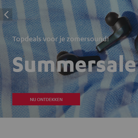
Topdeals voor je zomersound!
Summersale
NU ONTDEKKEN