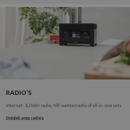
RADIO'S
Internet- & DAB+ radio, hifi-wekkerradio of all-in-one sets
Ontdek onze radio's