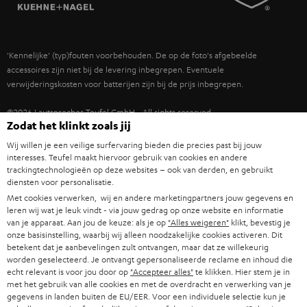
TEUFEL STORY
IN-EAR
SPANJE
MANAGEMENT
'Kennelijke' (typ)fouten voorbehouden. De op de foto's afgebeelde
FANSHOP
DUURZAAMHEID
accessoires zijn niet bij de levering inbegrepen. Eventuele
ITALIË
verwijderingskosten voor batterijen zijn bij de prijs inbegrepen.
NIEUWKOMERS
NORMEN EN WAARDES
USA
©2026 Lautsprecher Teufel GmbH - All rights reserved.
Zodat het klinkt zoals jij
STUDENTENKORTING
Disclaimer
Algemene voorwaarden
Privacybeleid
Wij willen je een veilige surfervaring bieden die precies past bij jouw
ANDERE LANDEN
KADOBON
interesses. Teufel maakt hiervoor gebruik van cookies en andere
Instellingen privacybeleid
EU Data Act
hier de overeenkomst herroepen
trackingtechnologieën op deze websites – ook van derden, en gebruikt
diensten voor personalisatie.
TOEGANKELIJKHEID
Met cookies verwerken, wij en andere marketingpartners jouw gegevens en
leren wij wat je leuk vindt - via jouw gedrag op onze website en informatie
van je apparaat. Aan jou de keuze: als je op
"Alles weigeren"
klikt, bevestig je
onze basisinstelling, waarbij wij alleen noodzakelijke cookies activeren. Dit
betekent dat je aanbevelingen zult ontvangen, maar dat ze willekeurig
worden geselecteerd. Je ontvangt gepersonaliseerde reclame en inhoud die
echt relevant is voor jou door op
"Accepteer alles"
te klikken. Hier stem je in
met het gebruik van alle cookies en met de overdracht en verwerking van je
gegevens in landen buiten de EU/EER. Voor een individuele selectie kun je