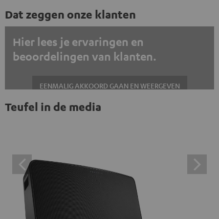
Dat zeggen onze klanten
Hier lees je ervaringen en
beoordelingen van klanten.
EENMALIG AKKOORD GAAN EN WEERGEVEN
Teufel in de media
Altijd externe inhoud weergeven? Schakel dit in de gegevensinstellingen
in
Trustpilot beoordelingen zijn externe inhoud. Je kunt de
externe inhoud hier met één klik weergeven. Door op de
inhoud te klikken, stem je ermee in dat je de externe
inhoud te zien krijgt. Dit betekent dat persoonlijke
gegevens kunnen worden doorgegeven aan platforms
van derden. Meer informatie hierover vind je in ons
privacybeleid.