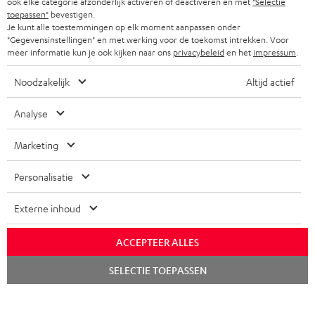
ook elke categorie afzonderlijk activeren of deactiveren en met
"Selectie
toepassen"
bevestigen.
Je kunt alle toestemmingen op elk moment aanpassen onder
"Gegevensinstellingen" en met werking voor de toekomst intrekken. Voor
meer informatie kun je ook kijken naar ons
privacybeleid
en het
impressum
.
Noodzakelijk
Altijd actief
Analyse
Marketing
Personalisatie
Externe inhoud
ACCEPTEER ALLES
Chat
SELECTIE TOEPASSEN
starten