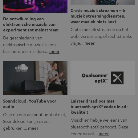
Gratis muziek streamen – 6
muziek streamingdiensten,
De ontwikkeling van
waar muziek niets kost
elektronische muziek: van
Gratis muziek streamen op het
experiment tot mainstream
web, via een app of rechtstreeks
De geschiedenis van
via je…
meer
elektronische muziek is een
fascinerende reis door…
meer
Soundcloud: YouTube voor
Luister draadloos met
audio
bluetooth aptX® codec in cd-
kwaliteit
Of je nu een account hebt of niet,
Misschien heb je wel eens van
Soundcloud kun je direct
bluetooth aptX gehoord. Deze
gebruiken.…
meer
codec wordt…
meer