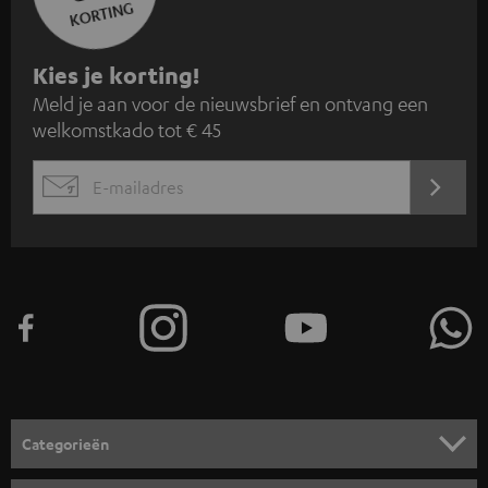
KORTING
A
Kies je korting!
Meld je aan voor de nieuwsbrief en ontvang een
a
welkomstkado tot € 45
n
m
AANM
EMAIL
e
WIDGET
l
d
e
n
v
o
o
Categorieën
r