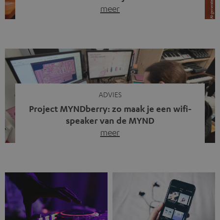
meer
Draadloze koptelefoons domineren al jaren de markt.
Sinds bluetooth de standaard werd, verdwenen kabels
steeds meer uit het straatbeeld. Toch zie je
tegenwoordig iets opvallends. Op straat, in de trein en
zelfs tijdens videogesprekken dragen steeds meer
mensen weer oordopjes met een kabel. De angst voor
kabels is niet verdwenen. Maar wat op het eerste […]
ADVIES
Project MYNDberry: zo maak je een wifi-
speaker van de MYND
meer
Vandaag presenteren we jullie een bijzonder artikel: een
gastbijdrage van Jonathan, die bij Teufel werkt en deel
uitmaakt van een klein team dat in zijn vrije tijd de MYND
verder ontwikkelt. In vele uren na werktijd heeft het
team samen gewerkt om de MYND uit te breiden met de
mogelijkheid om via wifi te streamen. […]