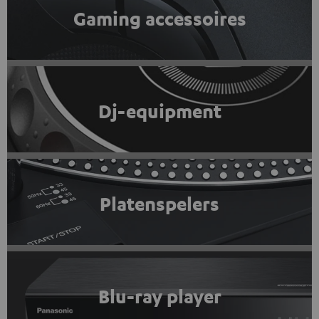
Gaming accessoires
Dj-equipment
Platenspelers
Blu-ray player