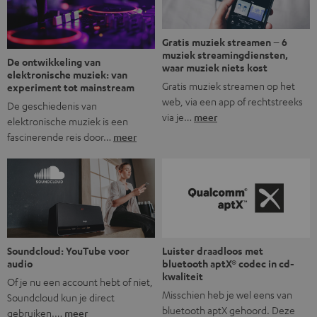
Gratis muziek streamen – 6
muziek streamingdiensten,
De ontwikkeling van
waar muziek niets kost
elektronische muziek: van
Gratis muziek streamen op het
experiment tot mainstream
web, via een app of rechtstreeks
De geschiedenis van
via je…
meer
elektronische muziek is een
fascinerende reis door…
meer
Soundcloud: YouTube voor
Luister draadloos met
audio
bluetooth aptX® codec in cd-
kwaliteit
Of je nu een account hebt of niet,
Misschien heb je wel eens van
Soundcloud kun je direct
bluetooth aptX gehoord. Deze
gebruiken.…
meer