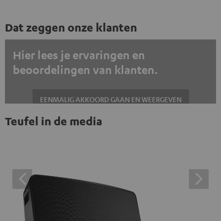
Dat zeggen onze klanten
Hier lees je ervaringen en
beoordelingen van klanten.
EENMALIG AKKOORD GAAN EN WEERGEVEN
Teufel in de media
Altijd externe inhoud weergeven? Schakel dit in de gegevensinstellingen
in
Trustpilot beoordelingen zijn externe inhoud. Je kunt de
externe inhoud hier met één klik weergeven. Door op de
inhoud te klikken, stem je ermee in dat je de externe
inhoud te zien krijgt. Dit betekent dat persoonlijke
gegevens kunnen worden doorgegeven aan platforms
van derden. Meer informatie hierover vind je in ons