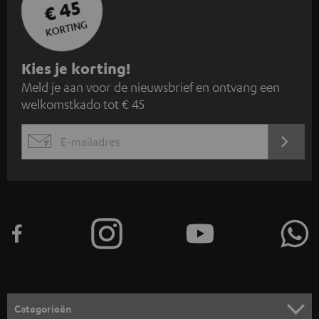
€ 45
KORTING
A
Kies je korting!
Meld je aan voor de nieuwsbrief en ontvang een
a
welkomstkado tot € 45
n
m
AANM
EMAIL
e
WIDGET
l
d
e
n
v
o
o
Categorieën