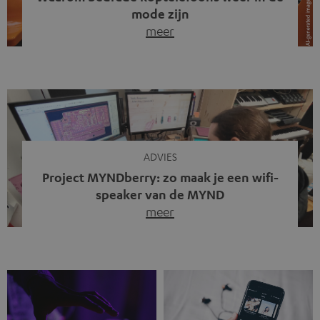
mode zijn
meer
Draadloze koptelefoons domineren al jaren de markt.
Sinds bluetooth de standaard werd, verdwenen kabels
steeds meer uit het straatbeeld. Toch zie je
tegenwoordig iets opvallends. Op straat, in de trein en
zelfs tijdens videogesprekken dragen steeds meer
mensen weer oordopjes met een kabel. De angst voor
kabels is niet verdwenen. Maar wat op het eerste […]
ADVIES
Project MYNDberry: zo maak je een wifi-
speaker van de MYND
meer
Vandaag presenteren we jullie een bijzonder artikel: een
gastbijdrage van Jonathan, die bij Teufel werkt en deel
uitmaakt van een klein team dat in zijn vrije tijd de MYND
verder ontwikkelt. In vele uren na werktijd heeft het
team samen gewerkt om de MYND uit te breiden met de
mogelijkheid om via wifi te streamen. […]