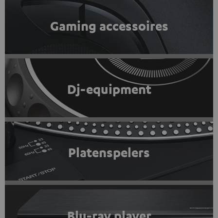
Gaming accessoires
Dj-equipment
Platenspelers
Blu-ray player