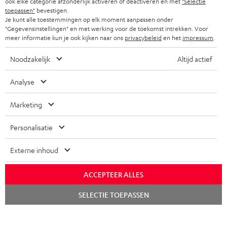
ook elke categorie afzonderlijk activeren of deactiveren en met
"Selectie
toepassen"
bevestigen.
Je kunt alle toestemmingen op elk moment aanpassen onder
"Gegevensinstellingen" en met werking voor de toekomst intrekken. Voor
meer informatie kun je ook kijken naar ons
privacybeleid
en het
impressum
.
Noodzakelijk
Altijd actief
Analyse
Marketing
Personalisatie
Externe inhoud
ACCEPTEER ALLES
Chat
SELECTIE TOEPASSEN
starten