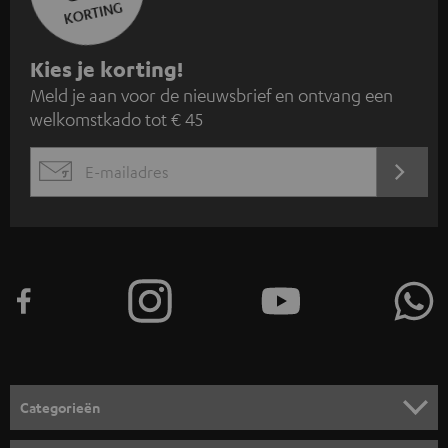
KORTING
A
Kies je korting!
Meld je aan voor de nieuwsbrief en ontvang een
a
welkomstkado tot € 45
n
m
AANM
EMAIL
e
WIDGET
l
d
e
n
v
o
o
Categorieën
r