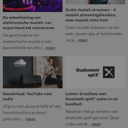
Gratis muziek streamen – 6
muziek streamingdiensten,
De ontwikkeling van
waar muziek niets kost
elektronische muziek: van
Gratis muziek streamen op het
experiment tot mainstream
web, via een app of rechtstreeks
De geschiedenis van
via je…
meer
elektronische muziek is een
fascinerende reis door…
meer
Soundcloud: YouTube voor
Luister draadloos met
audio
bluetooth aptX® codec in cd-
kwaliteit
Of je nu een account hebt of niet,
Misschien heb je wel eens van
Soundcloud kun je direct
bluetooth aptX gehoord. Deze
gebruiken.…
meer
codec wordt…
meer