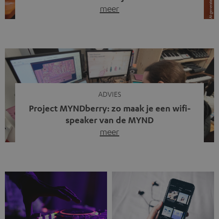
meer
Draadloze koptelefoons domineren al jaren de markt.
Sinds bluetooth de standaard werd, verdwenen kabels
steeds meer uit het straatbeeld. Toch zie je
tegenwoordig iets opvallends. Op straat, in de trein en
zelfs tijdens videogesprekken dragen steeds meer
mensen weer oordopjes met een kabel. De angst voor
kabels is niet verdwenen. Maar wat op het eerste […]
ADVIES
Project MYNDberry: zo maak je een wifi-
speaker van de MYND
meer
Vandaag presenteren we jullie een bijzonder artikel: een
gastbijdrage van Jonathan, die bij Teufel werkt en deel
uitmaakt van een klein team dat in zijn vrije tijd de MYND
verder ontwikkelt. In vele uren na werktijd heeft het
team samen gewerkt om de MYND uit te breiden met de
mogelijkheid om via wifi te streamen. […]