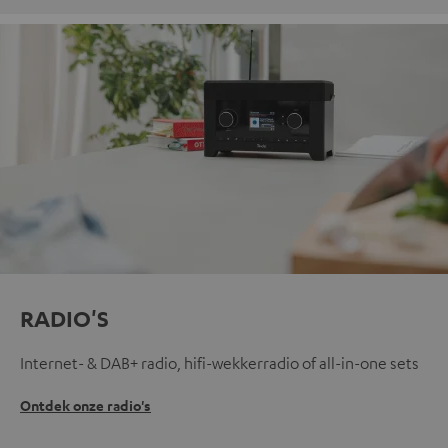
RADIO'S
Internet- & DAB+ radio, hifi-wekkerradio of all-in-one sets
Ontdek onze radio's