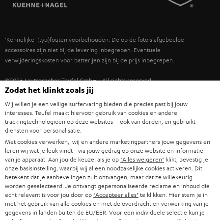
TEUFEL STORY
IN-EAR
SPANJE
MANAGEMENT
'Kennelijke' (typ)fouten voorbehouden. De op de foto's afgebeelde
FANSHOP
DUURZAAMHEID
accessoires zijn niet bij de levering inbegrepen. Eventuele
ITALIË
verwijderingskosten voor batterijen zijn bij de prijs inbegrepen.
NIEUWKOMERS
NORMEN EN WAARDES
USA
©2026 Lautsprecher Teufel GmbH - All rights reserved.
Zodat het klinkt zoals jij
STUDENTENKORTING
Disclaimer
Algemene voorwaarden
Privacybeleid
Wij willen je een veilige surfervaring bieden die precies past bij jouw
ANDERE LANDEN
KADOBON
interesses. Teufel maakt hiervoor gebruik van cookies en andere
Instellingen privacybeleid
EU Data Act
hier de overeenkomst herroepen
trackingtechnologieën op deze websites – ook van derden, en gebruikt
diensten voor personalisatie.
TOEGANKELIJKHEID
Met cookies verwerken, wij en andere marketingpartners jouw gegevens en
leren wij wat je leuk vindt - via jouw gedrag op onze website en informatie
van je apparaat. Aan jou de keuze: als je op
"Alles weigeren"
klikt, bevestig je
onze basisinstelling, waarbij wij alleen noodzakelijke cookies activeren. Dit
betekent dat je aanbevelingen zult ontvangen, maar dat ze willekeurig
worden geselecteerd. Je ontvangt gepersonaliseerde reclame en inhoud die
echt relevant is voor jou door op
"Accepteer alles"
te klikken. Hier stem je in
met het gebruik van alle cookies en met de overdracht en verwerking van je
gegevens in landen buiten de EU/EER. Voor een individuele selectie kun je