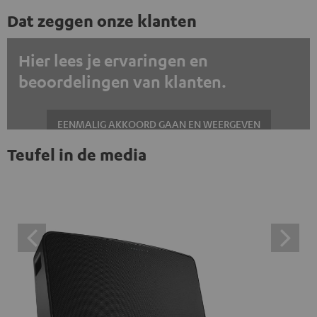
Dat zeggen onze klanten
Hier lees je ervaringen en
beoordelingen van klanten.
EENMALIG AKKOORD GAAN EN WEERGEVEN
Teufel in de media
Altijd externe inhoud weergeven? Schakel dit in de gegevensinstellingen
in
Trustpilot beoordelingen zijn externe inhoud. Je kunt de
externe inhoud hier met één klik weergeven. Door op de
inhoud te klikken, stem je ermee in dat je de externe
inhoud te zien krijgt. Dit betekent dat persoonlijke
gegevens kunnen worden doorgegeven aan platforms
van derden. Meer informatie hierover vind je in ons
privacybeleid.