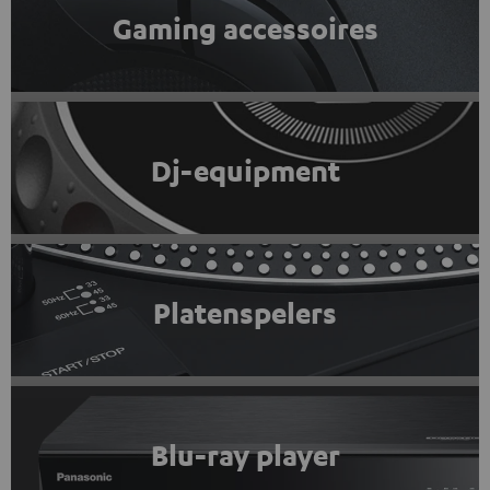
Gaming accessoires
Dj-equipment
Platenspelers
Blu-ray player