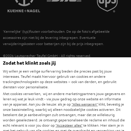
POLEN
ULTIMA
TEUFEL STORY
IN-EAR
SPANJE
MANAGEMENT
'Kennelijke' (typ)fouten voorbehouden. De op de foto's afgebeelde
FANSHOP
DUURZAAMHEID
accessoires zijn niet bij de levering inbegrepen. Eventuele
ITALIË
verwijderingskosten voor batterijen zijn bij de prijs inbegrepen.
NIEUWKOMERS
NORMEN EN WAARDES
USA
©2026 Lautsprecher Teufel GmbH - All rights reserved.
STUDENTENKORTING
Zodat het klinkt zoals jij
Disclaimer
Algemene voorwaarden
Privacybeleid
ANDERE LANDEN
Wij willen je een veilige surfervaring bieden die precies past bij jouw
KADOBON
Instellingen privacybeleid
EU Data Act
hier de overeenkomst herroepen
interesses. Teufel maakt hiervoor gebruik van cookies en andere
trackingtechnologieën op deze websites – ook van derden, en gebruikt
diensten voor personalisatie.
TOEGANKELIJKHEID
Met cookies verwerken, wij en andere marketingpartners jouw gegevens en
leren wij wat je leuk vindt - via jouw gedrag op onze website en informatie
van je apparaat. Aan jou de keuze: als je op
"Alles weigeren"
klikt, bevestig je
onze basisinstelling, waarbij wij alleen noodzakelijke cookies activeren. Dit
betekent dat je aanbevelingen zult ontvangen, maar dat ze willekeurig
worden geselecteerd. Je ontvangt gepersonaliseerde reclame en inhoud die
echt relevant is voor jou door op
"Accepteer alles"
te klikken. Hier stem je in
met het gebruik van alle cookies en met de overdracht en verwerking van je