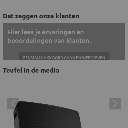
Dat zeggen onze klanten
Hier lees je ervaringen en
beoordelingen van klanten.
EENMALIG AKKOORD GAAN EN WEERGEVEN
Teufel in de media
Altijd externe inhoud weergeven? Schakel dit in de gegevensinstellingen
in
Trustpilot beoordelingen zijn externe inhoud. Je kunt de
externe inhoud hier met één klik weergeven. Door op de
inhoud te klikken, stem je ermee in dat je de externe
inhoud te zien krijgt. Dit betekent dat persoonlijke
gegevens kunnen worden doorgegeven aan platforms
van derden. Meer informatie hierover vind je in ons