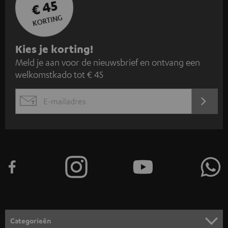
€ 45
KORTING
A
Kies je korting!
Meld je aan voor de nieuwsbrief en ontvang een
a
welkomstkado tot € 45
n
m
AANM
EMAIL
e
WIDGET
l
d
e
n
v
o
o
Categorieën