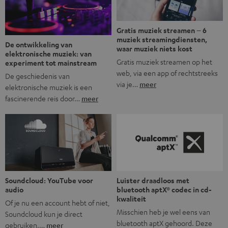
Gratis muziek streamen – 6
muziek streamingdiensten,
De ontwikkeling van
waar muziek niets kost
elektronische muziek: van
Gratis muziek streamen op het
experiment tot mainstream
web, via een app of rechtstreeks
De geschiedenis van
via je…
meer
elektronische muziek is een
fascinerende reis door…
meer
Soundcloud: YouTube voor
Luister draadloos met
audio
bluetooth aptX® codec in cd-
kwaliteit
Of je nu een account hebt of niet,
Misschien heb je wel eens van
Soundcloud kun je direct
bluetooth aptX gehoord. Deze
gebruiken.…
meer