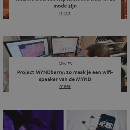
mode zijn
meer
Draadloze koptelefoons domineren al jaren de markt.
Sinds bluetooth de standaard werd, verdwenen kabels
steeds meer uit het straatbeeld. Toch zie je
tegenwoordig iets opvallends. Op straat, in de trein en
zelfs tijdens videogesprekken dragen steeds meer
mensen weer oordopjes met een kabel. De angst voor
kabels is niet verdwenen. Maar wat op het eerste […]
ADVIES
Project MYNDberry: zo maak je een wifi-
speaker van de MYND
meer
Vandaag presenteren we jullie een bijzonder artikel: een
gastbijdrage van Jonathan, die bij Teufel werkt en deel
uitmaakt van een klein team dat in zijn vrije tijd de MYND
verder ontwikkelt. In vele uren na werktijd heeft het
team samen gewerkt om de MYND uit te breiden met de
mogelijkheid om via wifi te streamen. […]