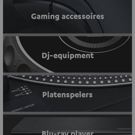
Gaming accessoires
Dj-equipment
Platenspelers
Blu-ray player