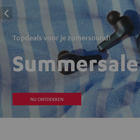
Topdeals voor je zomersound!
Summersale
NU ONTDEKKEN