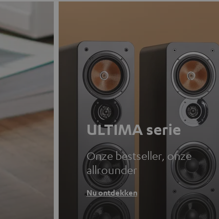
ULTIMA serie
Onze bestseller, onze
allrounder
Nu ontdekken