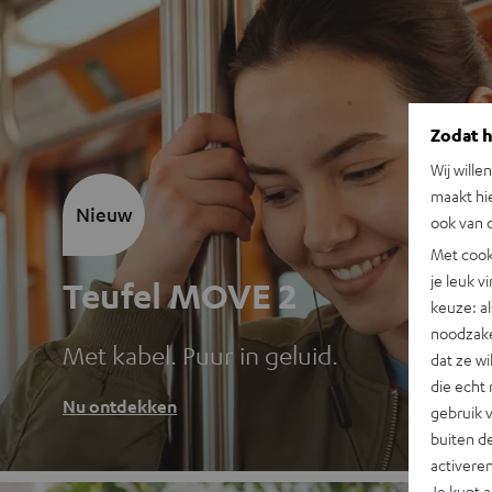
Zodat he
Wij wille
maakt hi
Nieuw
ook van d
Met cook
je leuk v
Teufel MOVE 2
keuze: al
noodzake
Met kabel. Puur in geluid.
dat ze w
die echt 
Nu ontdekken
gebruik 
buiten de
activere
Je kunt 