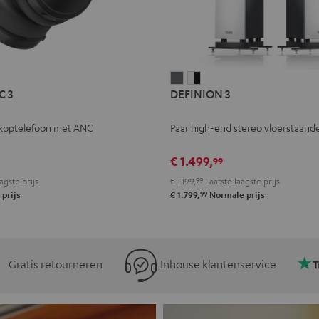
L
DEFINION
DEFINION
C 3
DEFINION 3
E
3
3
Antraciet
Wit/zwart
koptelefoon met ANC
Paar high-end stereo vloerstaande
l
€ 1.499,
99
agste prijs
€ 1.199,
99
Laatste laagste prijs
99
prijs
€ 1.799,
Normale prijs
Gratis retourneren
Inhouse klantenservice