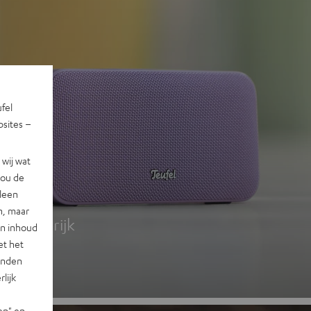
ufel
sites –
wij wat
jou de
 2
lleen
n, maar
g, kleurrijk
en inhoud
et het
landen
lijk
en" en