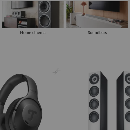
Home cinema
Soundbars