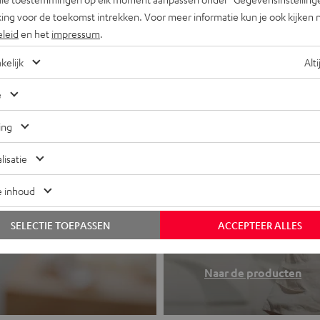
ing voor de toekomst intrekken. Voor meer informatie kun je ook kijken 
eleid
en het
impressum
.
kelijk
Alti
e
ing
lisatie
e inhoud
Koptelefo
 of all-in-one
SELECTIE TOEPASSEN
ACCEPTEER ALLES
Teufel sound to
Naar de producten