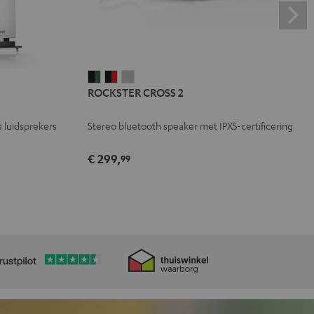
ROCKSTER
ROCKSTER
ROCKSTER
ROCKSTER CROSS 2
CROSS
CROSS
CROSS
2
2
2
 luidsprekers
Stereo bluetooth speaker met IPX5-certificering
Black
Zwart
Light
&
&
gray
€ 299,
99
Green
Rood