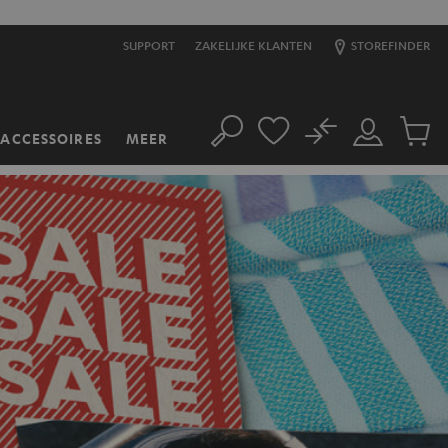
SUPPORT
ZAKELIJKE KLANTEN
STOREFINDER
No
ACCESSOIRES
MEER
Zoeken
Mijn
Produc
account
winkel