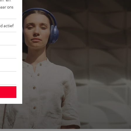
naar ons
jd actief
ons
 go