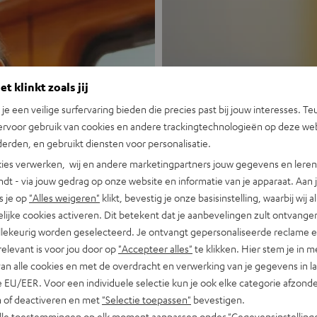
t klinkt zoals jij
n je een veilige surfervaring bieden die precies past bij jouw interesses. Te
ervoor gebruik van cookies en andere trackingtechnologieën op deze web
Nieuw
erden, en gebruikt diensten voor personalisatie.
ies verwerken, wij en andere marketingpartners jouw gegevens en leren 
indt - via jouw gedrag op onze website en informatie van je apparaat. Aan 
MOTIV® GO
s je op
"Alles weigeren"
klikt, bevestig je onze basisinstelling, waarbij wij a
lijke cookies activeren. Dit betekent dat je aanbevelingen zult ontvange
Portable, krachti
illekeurig worden geselecteerd. Je ontvangt gepersonaliseerde reclame 
relevant is voor jou door op
"Accepteer alles"
te klikken. Hier stem je in m
Nu ontdekken
van alle cookies en met de overdracht en verwerking van je gegevens in 
 EU/EER. Voor een individuele selectie kun je ook elke categorie afzonder
n of deactiveren en met
"Selectie toepassen"
bevestigen.
alle toestemmingen op elk moment aanpassen onder "Gegevensinstelling