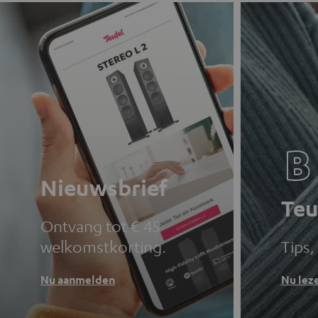
Nieuwsbrief
Teu
Ontvang tot € 45
welkomstkorting.
Tips,
Nu aanmelden
Nu lez