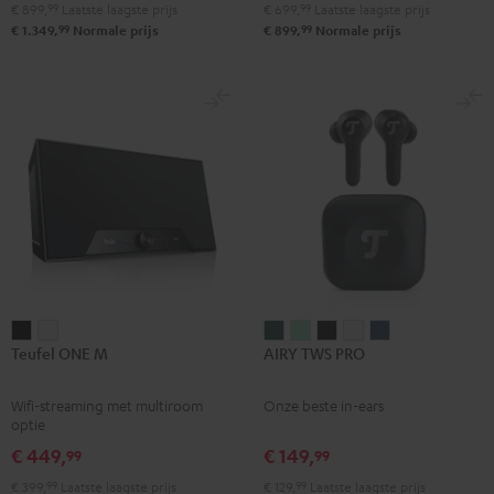
€ 899,
99
Laatste laagste prijs
€ 699,
99
Laatste laagste prijs
Zwart
99
99
€ 1.349,
Normale prijs
€ 899,
Normale prijs
Teufel
Teufel
AIRY
AIRY
AIRY
AIRY
AIRY
Teufel ONE M
AIRY TWS PRO
ONE
ONE
TWS
TWS
TWS
TWS
TWS
M
M
PRO
PRO
PRO
PRO
PRO
Wifi-streaming met multiroom
Onze beste in-ears
Zwart
Wit
Cosmic
Misty
Night
Silver
Steel
optie
Teal
Green
black
White
blue
€ 449,
€ 149,
99
99
€ 399,
99
Laatste laagste prijs
€ 129,
99
Laatste laagste prijs