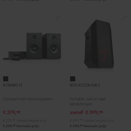
Set"
Set"
Zwart
Wit
KOMBO
ROCKSTER
KOMBO 11
ROCKSTER AIR 2
11
AIR
Zwart
2
Compact mini-stereosysteem
Portable, luid en veel
Zwart
aansluitingen
€ 279,
vanaf
€ 599,
99
99
€ 229,
99
Laatste laagste prijs
€ 499,
99
Laatste laagste prijs
99
99
€ 299,
Normale prijs
€ 699,
Normale prijs