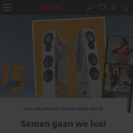
GA
NAAR
No
Ops
Home
Zoeken
NHOUD
Produ
winke
Vier ons jubileum met de beste sound.
Samen gaan
we los!