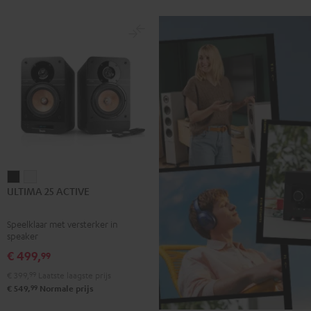
ULTIMA
ULTIMA
ULTIMA 25 ACTIVE
25
25
ACTIVE
ACTIVE
Speelklaar met versterker in
Night
Pure
speaker
black
White
€ 499,
99
€ 399,
99
Laatste laagste prijs
99
€ 549,
Normale prijs