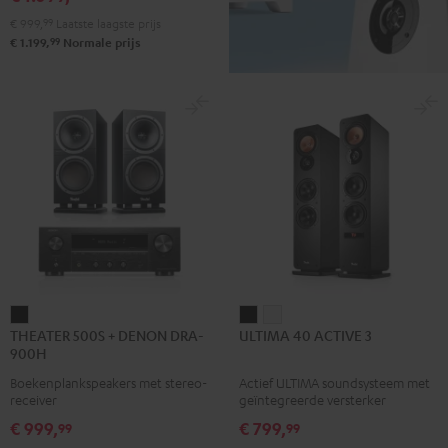
"4.0-
"4.0-
€ 999,
99
Laatste laagste prijs
Set"
Set"
99
€ 1.199,
Normale prijs
Zwart
Wit
THEATER
ULTIMA
ULTIMA
THEATER 500S + DENON DRA-
ULTIMA 40 ACTIVE 3
500S
40
40
900H
+
ACTIVE
ACTIVE
Boekenplankspeakers met stereo-
Actief ULTIMA soundsysteem met
DENON
3
3
receiver
geïntegreerde versterker
DRA-
Zwart
Wit
€ 999,
€ 799,
99
99
900H