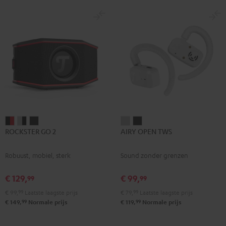
ROCKSTER
ROCKSTER
ROCKSTER
AIRY
AIRY
ROCKSTER GO 2
AIRY OPEN TWS
GO
GO
GO
OPEN
OPEN
2
2
2
TWS
TWS
Robuust, mobiel, sterk
Sound zonder grenzen
Zwart
Gray
Night
Moon
Night
&
&
black
gray
black
€ 129,
€ 99,
99
99
Rood
Black
€ 99,
99
Laatste laagste prijs
€ 79,
99
Laatste laagste prijs
99
99
€ 149,
Normale prijs
€ 119,
Normale prijs