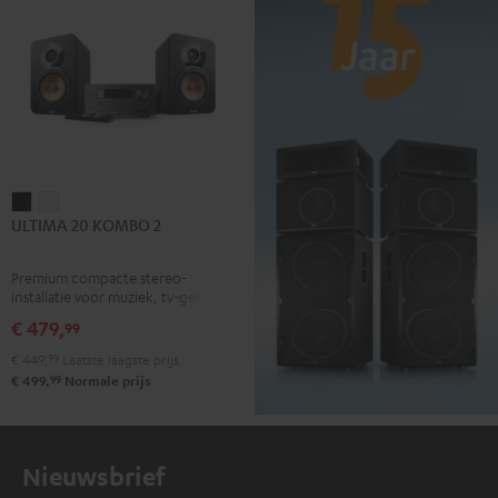
ULTIMA
ULTIMA
ULTIMA 20 KOMBO 2
20
20
KOMBO
KOMBO
Premium compacte stereo-
2
2
installatie voor muziek, tv-geluid,
Zwart
Wit
radio en games
€ 479,
99
€ 449,
99
Laatste laagste prijs
99
€ 499,
Normale prijs
Nieuwsbrief