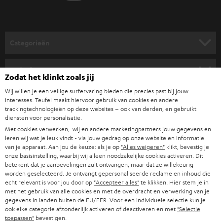
v
o
o
Categorieën
r
HOME CINEMA SPEAKERS
n
Bedrijf
Zodat het klinkt zoals jij
i
COMPLETE SYSTEMEN
Wij willen je een veilige surfervaring bieden die precies past bij jouw
SUPPORT
e
Teufel online shops
interesses. Teufel maakt hiervoor gebruik van cookies en andere
SOUNDBARS
trackingtechnologieën op deze websites – ook van derden, en gebruikt
u
CARRIÈRE
diensten voor personalisatie.
DUITSLAND
w
Met cookies verwerken, wij en andere marketingpartners jouw gegevens en
HIFI-SPEAKERS
PERS & MARKETING
leren wij wat je leuk vindt - via jouw gedrag op onze website en informatie
s
OOSTENRIJK
van je apparaat. Aan jou de keuze: als je op
"Alles weigeren"
klikt, bevestig je
SMART HOME
b
onze basisinstelling, waarbij wij alleen noodzakelijke cookies activeren. Dit
B2B
betekent dat je aanbevelingen zult ontvangen, maar dat ze willekeurig
r
worden geselecteerd. Je ontvangt gepersonaliseerde reclame en inhoud die
ZWITSERLAND
BLUETOOTH
PARTNERPROGRAMMA
echt relevant is voor jou door op
"Accepteer alles"
te klikken. Hier stem je in
i
met het gebruik van alle cookies en met de overdracht en verwerking van je
KOPTELEFOONS
e
gegevens in landen buiten de EU/EER. Voor een individuele selectie kun je
NEDERLAND
BLOG
ook elke categorie afzonderlijk activeren of deactiveren en met
"Selectie
f
BLUETOOTH KOPTELEFOONS
toepassen"
bevestigen.