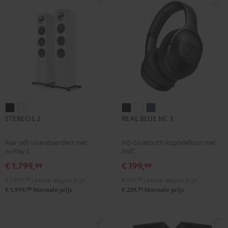
STEREO
STEREO
REAL
REAL
REAL
STEREO L 2
REAL BLUE NC 3
L
L
BLUE
BLUE
BLUE
2
2
NC
NC
NC
Paar wifi-vloerstaanders met
HD-bluetooth koptelefoon met
Zwart
Wit
3
3
3
AirPlay 2
ANC
Night
Pearl
Steel
€ 1.799,
€ 199,
99
99
black
white
blue
€ 1.499,
99
Laatste laagste prijs
€ 149,
99
Laatste laagste prijs
99
99
€ 1.999,
Normale prijs
€ 229,
Normale prijs