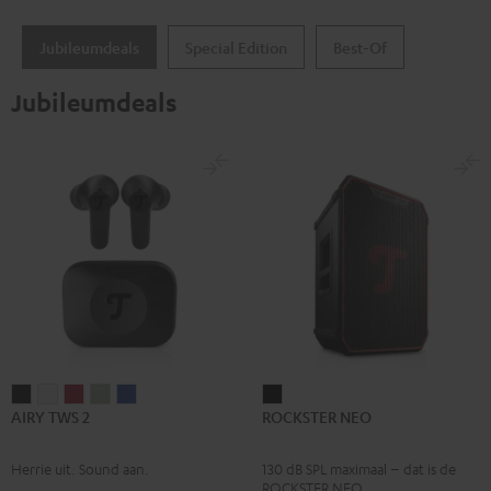
Jubileumdeals
Special Edition
Best-Of
Jubileumdeals
AIRY
AIRY
AIRY
AIRY
AIRY
ROCKSTER
AIRY TWS 2
ROCKSTER NEO
TWS
TWS
TWS
TWS
TWS
NEO
2
2
2
2
2
Zwart
Herrie uit. Sound aan.
130 dB SPL maximaal – dat is de
Night
Pure
Ruby
Sage
Space
ROCKSTER NEO.