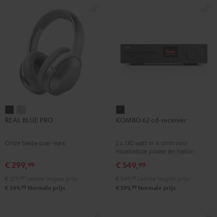
REAL
REAL
KOMBO
REAL BLUE PRO
KOMBO 62 cd-receiver
BLUE
BLUE
62
PRO
PRO
cd-
Onze beste over-ears
2 x 130 watt in 4 ohm voor
Night
Titanium
receiver
moeiteloze power en helder
black
Gray
Night
geluid
€ 299,
€ 549,
99
99
black
€ 229,
99
Laatste laagste prijs
€ 549,
99
Laatste laagste prijs
99
99
€ 349,
Normale prijs
€ 599,
Normale prijs