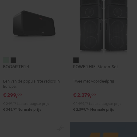
BOOMSTER
BOOMSTER
POWER
BOOMSTER 4
POWER HIFI Stereo-Set
4
4
HIFI
Mint
Night
Stereo-
Een van de populairste radio's in
Twee met voordeelprijs
Green
black
Set
Europa.
Zwart
€ 299,
€ 2.279,
99
99
€ 249,
99
Laatste laagste prijs
€ 1.499,
99
Laatste laagste prijs
99
99
€ 349,
Normale prijs
€ 2.599,
Normale prijs