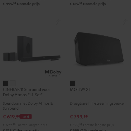
99
99
€ 499,
Normale prijs
€ 169,
Normale prijs
CINEBAR
CINEBAR
MOTIV®
CINEBAR 11 Surround voor
MOTIV® XL
11
11
XL
Dolby Atmos "4.1-Set"
Surround
Surround
Zwart
Soundbar met Dolby Atmos &
Draagbare hifi-streamingspeaker
voor
voor
Surround
Dolby
Dolby
€ 619,
€ 799,
99
99
Deal
Atmos
Atmos
€ 699,
99
Laatste laagste prijs
€ 599,
99
Laatste laagste prijs
"4.1-
"4.1-
99
99
€ 749,
Normale prijs
€ 899,
Normale prijs