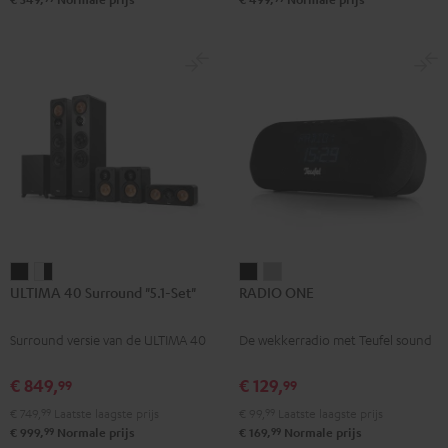
ULTIMA
ULTIMA
RADIO
RADIO
ULTIMA 40 Surround "5.1-Set"
RADIO ONE
40
40
ONE
ONE
Surround
Surround
Zwart
Light
Surround versie van de ULTIMA 40
De wekkerradio met Teufel sound
"5.1-
"5.1-
gray
Set"
Set"
€ 849,
€ 129,
99
99
Zwart
Wit/zwart
€ 749,
99
Laatste laagste prijs
€ 99,
99
Laatste laagste prijs
99
99
€ 999,
Normale prijs
€ 169,
Normale prijs