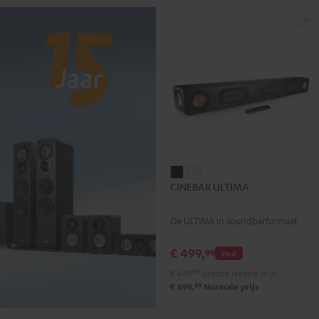
CINEBAR
CINEBAR
CINEBAR ULTIMA
ULTIMA
ULTIMA
Zwart
Wit
De ULTIMA in soundbarformaat
€ 499,
99
Deal
€ 549,
99
Laatste laagste prijs
99
€ 699,
Normale prijs