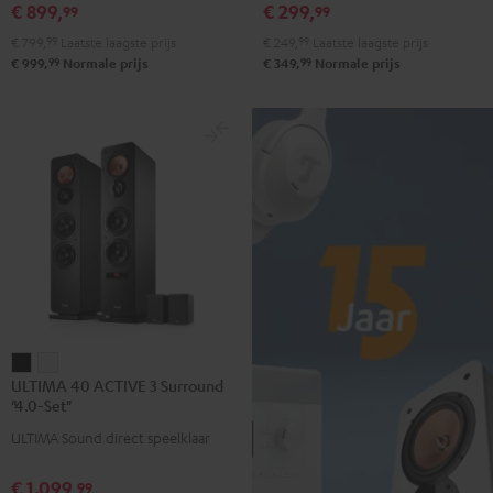
€ 899,
€ 299,
99
99
€ 799,
99
Laatste laagste prijs
€ 249,
99
Laatste laagste prijs
99
99
€ 999,
Normale prijs
€ 349,
Normale prijs
ULTIMA
ULTIMA
ULTIMA 40 ACTIVE 3 Surround
40
40
"4.0-Set"
ACTIVE
ACTIVE
ULTIMA Sound direct speelklaar
3
3
Surround
Surround
€ 1.099,
99