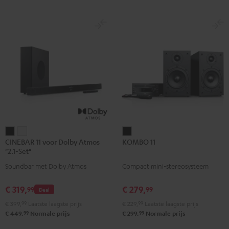
CINEBAR
CINEBAR
KOMBO
CINEBAR 11 voor Dolby Atmos
KOMBO 11
11
11
11
"2.1-Set"
voor
voor
Zwart
Soundbar met Dolby Atmos
Compact mini-stereosysteem
Dolby
Dolby
Atmos
Atmos
€ 319,
€ 279,
99
99
Deal
"2.1-
"2.1-
€ 399,
99
Laatste laagste prijs
€ 229,
99
Laatste laagste prijs
Set"
Set"
99
99
€ 449,
Normale prijs
€ 299,
Normale prijs
Zwart
Wit