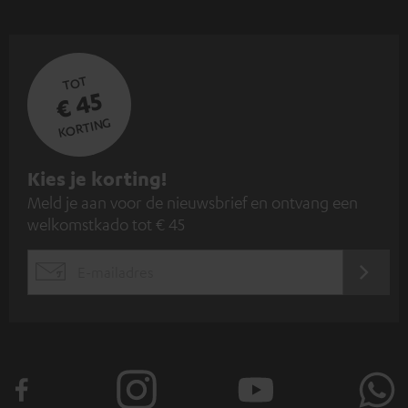
TOT
€ 45
KORTING
A
Kies je korting!
Meld je aan voor de nieuwsbrief en ontvang een
a
welkomstkado tot € 45
n
m
AANM
EMAIL
e
WIDGET
l
d
e
n