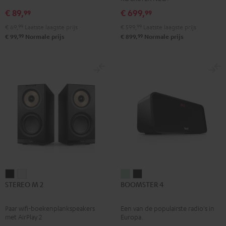
black
White
Red
Green
blue
€ 89,
€ 699,
99
99
€ 69,
99
Laatste laagste prijs
€ 599,
99
Laatste laagste prijs
99
99
€ 99,
Normale prijs
€ 899,
Normale prijs
STEREO
STEREO
BOOMSTER
BOOMSTER
STEREO M 2
BOOMSTER 4
M
M
4
4
2
2
Mint
Night
Paar wifi-boekenplankspeakers
Een van de populairste radio's in
Zwart
Wit
Green
black
met AirPlay 2
Europa.